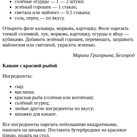
солёные огурцы — 1 — 2 штуки;
зелёный горошек — 1 стакан;
сметана или майонез — 0,5 стакана;
соль, перец — по вкусу.
Отварить филе кальмара, морковь, картошку. Филе нарезать
тонкой соломкой, лук, морковь, картошку, огурцы и яйца —
кубиками. Добавить зелёный горошек, перемешать, заправить
майонезом или сметаной, украсить зеленью.
Марина Григорьева, Белгород
Канапе с красной рыбой
Ингредиенты:
сыр;
маслины;
красная рыба (солёная или копчёная);
солёный огурец;
любые другие ингредиенты по вкусу;
шпажки для канапе.
Все ингредиенты нарезать небольшими квадратиками,
нанизать на шпажки. Поставить бутербродики на красивое
блюдо, подать на стол.