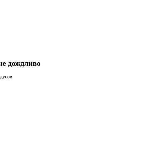
не дождливо
адусов