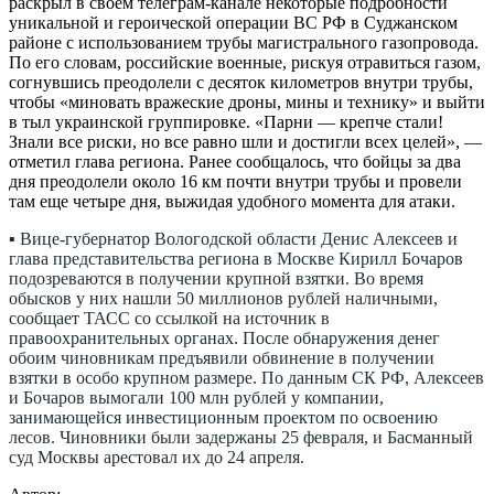
раскрыл в своем телеграм-канале некоторые подробности
уникальной и героической операции ВС РФ в Суджанском
районе с использованием трубы магистрального газопровода.
По его словам, российские военные, рискуя отравиться газом,
согнувшись преодолели с десяток километров внутри трубы,
чтобы «миновать вражеские дроны, мины и технику» и выйти
в тыл украинской группировке. «Парни — крепче стали!
Знали все риски, но все равно шли и достигли всех целей», —
отметил глава региона. Ранее сообщалось, что бойцы за два
дня преодолели около 16 км почти внутри трубы и провели
там еще четыре дня, выжидая удобного момента для атаки.
▪ Вице-губернатор Вологодской области Денис Алексеев и
глава представительства региона в Москве Кирилл Бочаров
подозреваются в получении крупной взятки. Во время
обысков у них нашли 50 миллионов рублей наличными,
сообщает ТАСС со ссылкой на источник в
правоохранительных органах. После обнаружения денег
обоим чиновникам предъявили обвинение в получении
взятки в особо крупном размере. По данным СК РФ, Алексеев
и Бочаров вымогали 100 млн рублей у компании,
занимающейся инвестиционным проектом по освоению
лесов. Чиновники были задержаны 25 февраля, и Басманный
суд Москвы арестовал их до 24 апреля.