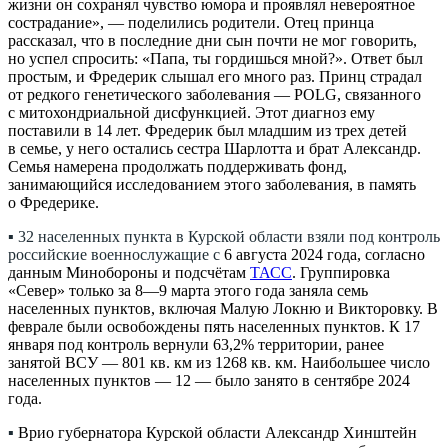
жизни он сохранял чувство юмора и проявлял невероятное
сострадание», — поделились родители. Отец принца
рассказал, что в последние дни сын почти не мог говорить,
но успел спросить: «Папа, ты гордишься мной?». Ответ был
простым, и Фредерик слышал его много раз. Принц страдал
от редкого генетического заболевания — POLG, связанного
с митохондриальной дисфункцией. Этот диагноз ему
поставили в 14 лет. Фредерик был младшим из трех детей
в семье, у него остались сестра Шарлотта и брат Александр.
Семья намерена продолжать поддерживать фонд,
занимающийся исследованием этого заболевания, в память
о Фредерике.
▪ 32 населенных пункта в Курской области взяли под контроль
российские военнослужащие с
6 августа 2024 года, согласно
данным Минобороны и подсчётам
ТАСС
. Группировка
«Север» только за 8—9 марта этого года заняла семь
населенных пунктов, включая Малую Локню и Викторовку. В
феврале были освобождены пять населенных пунктов. К 17
января под контроль вернули 63,2% территории, ранее
занятой ВСУ — 801 кв. км из 1268 кв. км. Наибольшее число
населенных пунктов — 12 — было занято в сентябре 2024
года.
▪
Врио губернатора Курской области Александр Хинштейн