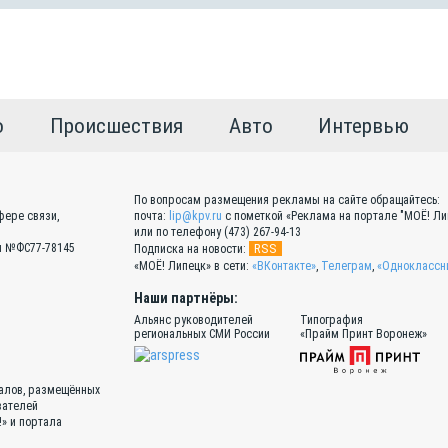
о
Происшествия
Авто
Интервью
По вопросам размещения рекламы на сайте обращайтесь:
фере связи,
почта:
lip@kpv.ru
с пометкой «Реклама на портале "МОЁ! Ли
или по телефону (473) 267-94-13
Эл №ФС77-78145
RSS
Подписка на новости:
«МОЁ! Липецк» в сети:
«ВКонтакте»
,
Телеграм
,
«Одноклассн
Наши партнёры:
Альянс руководителей
Типография
региональных СМИ России
«Прайм Принт Воронеж»
иалов, размещённых
вателей
!» и портала