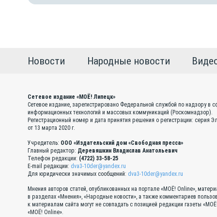
Новости
Народные новости
Виде
Сетевое издание «МОЁ! Липецк»
Сетевое издание, зарегистрировано Федеральной службой по надзору в с
информационных технологий и массовых коммуникаций (Роскомнадзор).
Регистрационный номер и дата принятия решения о регистрации: серия 
от 13 марта 2020 г.
Учредитель:
ООО «Издательский дом «Свободная пресса»
Главный редактор:
Деревяшкин Владислав Анатольевич
Телефон редакции:
(4722) 33-58-25
E-mail редакции:
dva3-10der@yandex.ru
Для юридически значимых сообщений:
dva3-10der@yandex.ru
Мнения авторов статей, опубликованных на портале «МОЁ! Online», матер
в разделах «Мнения», «Народные новости», а также комментариев пользо
к материалам сайта могут не совпадать с позицией редакции газеты «МОЁ
«МОЁ! Online».