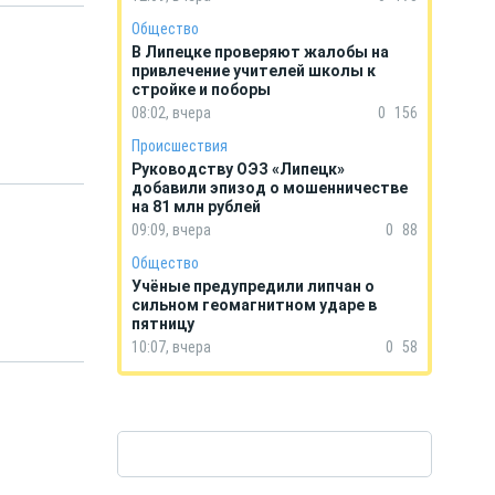
Общество
В Липецке проверяют жалобы на
привлечение учителей школы к
стройке и поборы
08:02, вчера
0
156
Происшествия
Руководству ОЭЗ «Липецк»
добавили эпизод о мошенничестве
на 81 млн рублей
09:09, вчера
0
88
Общество
Учёные предупредили липчан о
сильном геомагнитном ударе в
пятницу
10:07, вчера
0
58