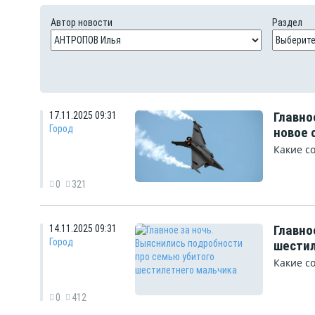
Автор новости
Раздел
Главно
17.11.2025 09:31
Город
новое 
Какие с
0
321
Главно
14.11.2025 09:31
Город
шестил
Какие с
0
412