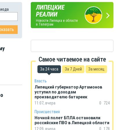
ЛИПЕЦКИЕ
риода
ПОГОДА
ГОРОСКОП
РЕАЛИИ
В ЛИПЕЦКЕ
НА КАЖДЫЙ ДЕНЬ
Новости Липецка и области
в Телеграм
му
Самое читаемое на сайте
За 24 часа
За 7 Дней
За месяц
Власть
Липецкий губернатор Артамонов
уступил по доходам
го
производителю батареек
11:07, вчера
0
724
Происшествия
Ночной полет БПЛА остановили
российские ПВО в Липецкой области
12:09, вчера
0
178