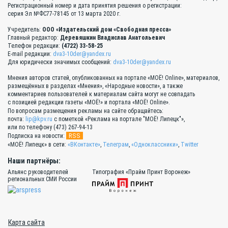
Регистрационный номер и дата принятия решения о регистрации:
серия Эл №ФС77-78145 от 13 марта 2020 г.
Учредитель:
ООО «Издательский дом «Свободная пресса»
Главный редактор:
Деревяшкин Владислав Анатольевич
Телефон редакции:
(4722) 33-58-25
E-mail редакции:
dva3-10der@yandex.ru
Для юридически значимых сообщений:
dva3-10der@yandex.ru
Мнения авторов статей, опубликованных на портале «МОЁ! Online», материалов,
размещённых в разделах «Мнения», «Народные новости», а также
комментариев пользователей к материалам сайта могут не совпадать
с позицией редакции газеты «МОЁ!» и портала «МОЁ! Online».
По вопросам размещения рекламы на сайте обращайтесь:
почта:
lip@kpv.ru
с пометкой «Реклама на портале "МОЁ! Липецк"»,
или по телефону (473) 267-94-13
RSS
Подписка на новости:
«МОЁ! Липецк» в сети:
«ВКонтакте»
,
Телеграм
,
«Одноклассники»
,
Twitter
Наши партнёры:
Альянс руководителей
Типография «Прайм Принт Воронеж»
региональных СМИ России
Карта сайта