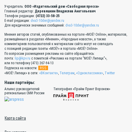
Учредитель:
ООО «Издательский дом «Свободная пресса»
Главный редактор:
Деревяшкин Владислав Анатольевич
Телефон редакции:
(4722) 33-58-25
E-mail редакции:
dva3-10der@yandex.ru
Для юридически значимых сообщений:
dva3-10der@yandex.ru
Мнения авторов статей, опубликованных на портале «МОЁ! Online», материалов,
размещённых в разделах «Мнения», «Народные новости», а также
комментариев пользователей к материалам сайта могут не совпадать
с позицией редакции газеты «МОЁ!» и портала «МОЁ! Online».
По вопросам размещения рекламы на сайте обращайтесь:
почта:
lip@kpv.ru
с пометкой «Реклама на портале "МОЁ! Липецк"»,
или по телефону (473) 267-94-13
RSS
Подписка на новости:
«МОЁ! Липецк» в сети:
«ВКонтакте»
,
Телеграм
,
«Одноклассники»
,
Twitter
Наши партнёры:
Альянс руководителей
Типография «Прайм Принт Воронеж»
региональных СМИ России
Карта сайта