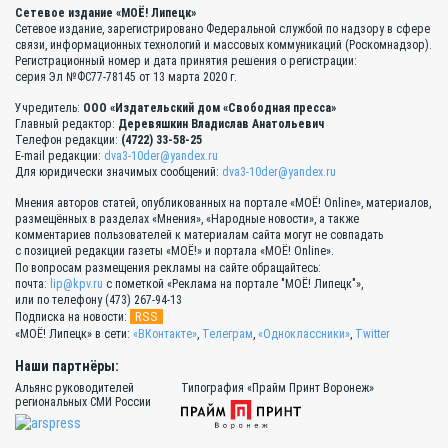
Сетевое издание «МОЁ! Липецк»
Сетевое издание, зарегистрировано Федеральной службой по надзору в сфере
связи, информационных технологий и массовых коммуникаций (Роскомнадзор).
Регистрационный номер и дата принятия решения о регистрации:
серия Эл №ФС77-78145 от 13 марта 2020 г.
Учредитель:
ООО «Издательский дом «Свободная пресса»
Главный редактор:
Деревяшкин Владислав Анатольевич
Телефон редакции:
(4722) 33-58-25
E-mail редакции:
dva3-10der@yandex.ru
Для юридически значимых сообщений:
dva3-10der@yandex.ru
Мнения авторов статей, опубликованных на портале «МОЁ! Online», материалов,
размещённых в разделах «Мнения», «Народные новости», а также
комментариев пользователей к материалам сайта могут не совпадать
с позицией редакции газеты «МОЁ!» и портала «МОЁ! Online».
По вопросам размещения рекламы на сайте обращайтесь:
почта:
lip@kpv.ru
с пометкой «Реклама на портале "МОЁ! Липецк"»,
или по телефону (473) 267-94-13
RSS
Подписка на новости:
«МОЁ! Липецк» в сети:
«ВКонтакте»
,
Телеграм
,
«Одноклассники»
,
Twitter
Наши партнёры:
Альянс руководителей
Типография «Прайм Принт Воронеж»
региональных СМИ России