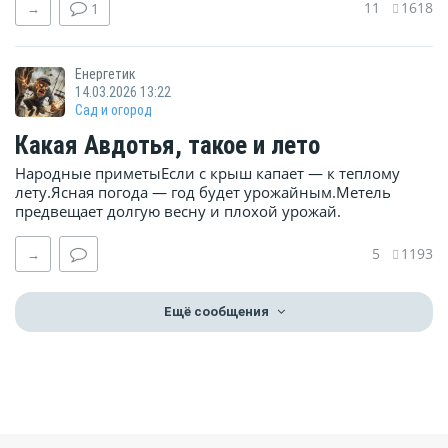
11
1618
→
1
Енергетик
14.03.2026 13:22
Сад и огород
Какая Авдотья, такое и лето
Народные приметыЕсли с крыш капает — к теплому
лету.Ясная погода — год будет урожайным.Метель
предвещает долгую весну и плохой урожай.
5
1193
→
Ещё сообщения