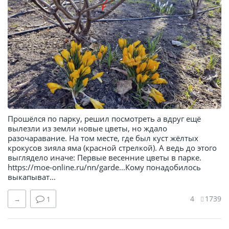
Прошёлся по парку, решил посмотреть а вдруг ещё
вылезли из земли новые цветы, но ждало
разочаравание. На том месте, где был куст жёлтых
крокусов зияла яма (красной стрелкой). А ведь до этого
выглядело иначе: Первые весенние цветы в парке.
https://moe-online.ru/nn/garde...Кому понадобилось
выкапыват...
4
1739
→
1