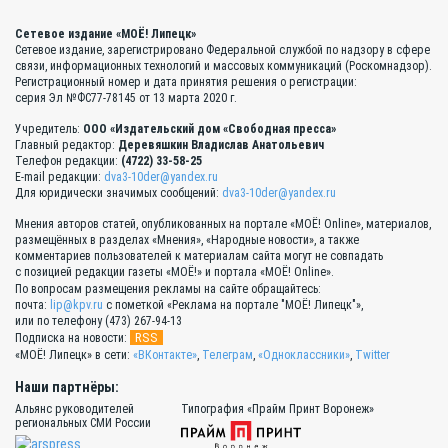
Сетевое издание «МОЁ! Липецк»
Сетевое издание, зарегистрировано Федеральной службой по надзору в сфере
связи, информационных технологий и массовых коммуникаций (Роскомнадзор).
Регистрационный номер и дата принятия решения о регистрации:
серия Эл №ФС77-78145 от 13 марта 2020 г.
Учредитель:
ООО «Издательский дом «Свободная пресса»
Главный редактор:
Деревяшкин Владислав Анатольевич
Телефон редакции:
(4722) 33-58-25
E-mail редакции:
dva3-10der@yandex.ru
Для юридически значимых сообщений:
dva3-10der@yandex.ru
Мнения авторов статей, опубликованных на портале «МОЁ! Online», материалов,
размещённых в разделах «Мнения», «Народные новости», а также
комментариев пользователей к материалам сайта могут не совпадать
с позицией редакции газеты «МОЁ!» и портала «МОЁ! Online».
По вопросам размещения рекламы на сайте обращайтесь:
почта:
lip@kpv.ru
с пометкой «Реклама на портале "МОЁ! Липецк"»,
или по телефону (473) 267-94-13
RSS
Подписка на новости:
«МОЁ! Липецк» в сети:
«ВКонтакте»
,
Телеграм
,
«Одноклассники»
,
Twitter
Наши партнёры:
Альянс руководителей
Типография «Прайм Принт Воронеж»
региональных СМИ России