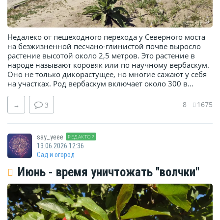
Недалеко от пешеходного перехода у Северного моста
на безжизненной песчано-глинистой почве выросло
растение высотой около 2,5 метров. Это растение в
народе называют коровяк или по научному вербаскум.
Оно не только дикорастущее, но многие сажают у себя
на участках. Род вербаскум включает около 300 в...
8
1675
→
3
say_yeee
РЕДАКТОР
13.06.2026 12:36
Сад и огород
Июнь - время уничтожать "волчки"