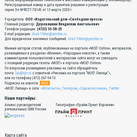
Регистрационный номер и дата принятия решения о регистрации:
серия Эл №ФС77-78145 от 13 марта 2020 г.
Учредитель:
ООО «Издательский дом «Свободная пресса»
Главный редактор:
Деревяшкин Владислав Анатольевич
Телефон редакции:
(4722) 33-58-25
E-mail редакции:
dva3-10der@yandex.ru
Для юридически значимых сообщений:
dva3-10der@yandex.ru
Мнения авторов статей, опубликованных на портале «МОЁ! Online», материалов,
размещённых в разделах «Мнения», «Народные новости», а также
комментариев пользователей к материалам сайта могут не совпадать
с позицией редакции газеты «МОЁ!» и портала «МОЁ! Online».
По вопросам размещения рекламы на сайте обращайтесь:
почта:
lip@kpv.ru
с пометкой «Реклама на портале "МОЁ! Липецк"»,
или по телефону (473) 267-94-13
RSS
Подписка на новости:
«МОЁ! Липецк» в сети:
«ВКонтакте»
,
Телеграм
,
«Одноклассники»
,
Twitter
Наши партнёры:
Альянс руководителей
Типография «Прайм Принт Воронеж»
региональных СМИ России
Карта сайта