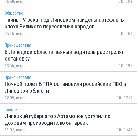
16:50, вчера
0
28
Общество
Тайны IV века: под Липецком найдены артефакты
эпохи Великого переселения народов
15:15, вчера
0
54
Происшествия
В Липецкой области пьяный водитель расстрелял
остановку
13:55, вчера
0
96
Происшествия
Ночной полет БПЛА остановили российские ПВО в
Липецкой области
12:09, вчера
0
270
Власть
Липецкий губернатор Артамонов уступил по
доходам производителю батареек
11:07, вчера
0
742