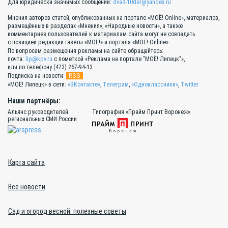
Для юридически значимых сообщений:
dva3-10der@yandex.ru
Мнения авторов статей, опубликованных на портале «МОЁ! Online», материалов,
размещённых в разделах «Мнения», «Народные новости», а также
комментариев пользователей к материалам сайта могут не совпадать
с позицией редакции газеты «МОЁ!» и портала «МОЁ! Online».
По вопросам размещения рекламы на сайте обращайтесь:
почта:
lip@kpv.ru
с пометкой «Реклама на портале "МОЁ! Липецк"»,
или по телефону (473) 267-94-13
RSS
Подписка на новости:
«МОЁ! Липецк» в сети:
«ВКонтакте»
,
Телеграм
,
«Одноклассники»
,
Twitter
Наши партнёры:
Альянс руководителей
Типография «Прайм Принт Воронеж»
региональных СМИ России
Карта сайта
Все новости
Сад и огород весной: полезные советы