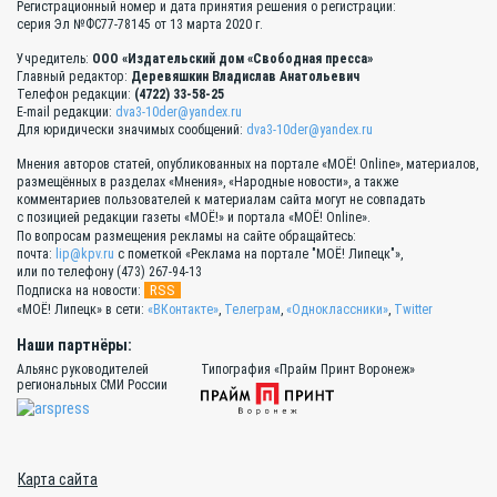
Регистрационный номер и дата принятия решения о регистрации:
серия Эл №ФС77-78145 от 13 марта 2020 г.
Учредитель:
ООО «Издательский дом «Свободная пресса»
Главный редактор:
Деревяшкин Владислав Анатольевич
Телефон редакции:
(4722) 33-58-25
E-mail редакции:
dva3-10der@yandex.ru
Для юридически значимых сообщений:
dva3-10der@yandex.ru
Мнения авторов статей, опубликованных на портале «МОЁ! Online», материалов,
размещённых в разделах «Мнения», «Народные новости», а также
комментариев пользователей к материалам сайта могут не совпадать
с позицией редакции газеты «МОЁ!» и портала «МОЁ! Online».
По вопросам размещения рекламы на сайте обращайтесь:
почта:
lip@kpv.ru
с пометкой «Реклама на портале "МОЁ! Липецк"»,
или по телефону (473) 267-94-13
RSS
Подписка на новости:
«МОЁ! Липецк» в сети:
«ВКонтакте»
,
Телеграм
,
«Одноклассники»
,
Twitter
Наши партнёры:
Альянс руководителей
Типография «Прайм Принт Воронеж»
региональных СМИ России
Карта сайта