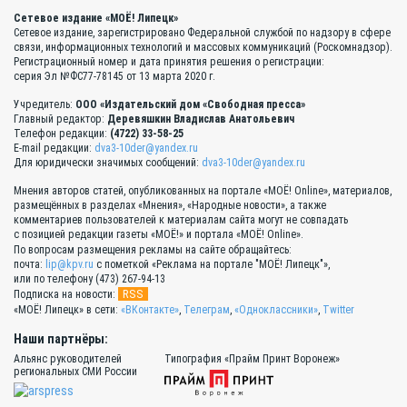
Сетевое издание «МОЁ! Липецк»
Сетевое издание, зарегистрировано Федеральной службой по надзору в сфере
связи, информационных технологий и массовых коммуникаций (Роскомнадзор).
Регистрационный номер и дата принятия решения о регистрации:
серия Эл №ФС77-78145 от 13 марта 2020 г.
Учредитель:
ООО «Издательский дом «Свободная пресса»
Главный редактор:
Деревяшкин Владислав Анатольевич
Телефон редакции:
(4722) 33-58-25
E-mail редакции:
dva3-10der@yandex.ru
Для юридически значимых сообщений:
dva3-10der@yandex.ru
Мнения авторов статей, опубликованных на портале «МОЁ! Online», материалов,
размещённых в разделах «Мнения», «Народные новости», а также
комментариев пользователей к материалам сайта могут не совпадать
с позицией редакции газеты «МОЁ!» и портала «МОЁ! Online».
По вопросам размещения рекламы на сайте обращайтесь:
почта:
lip@kpv.ru
с пометкой «Реклама на портале "МОЁ! Липецк"»,
или по телефону (473) 267-94-13
RSS
Подписка на новости:
«МОЁ! Липецк» в сети:
«ВКонтакте»
,
Телеграм
,
«Одноклассники»
,
Twitter
Наши партнёры:
Альянс руководителей
Типография «Прайм Принт Воронеж»
региональных СМИ России