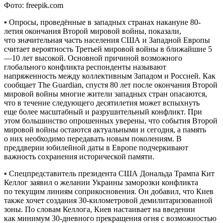
Фото: freepik.com
▪
Опросы, проведённые в западных странах накануне 80-
летия окончания Второй мировой войны, показали,
что значительная часть населения США и Западной Европы
считает вероятность Третьей мировой войны в ближайшие 5
—10 лет высокой. Основной причиной возможного
глобального конфликта респонденты называют
напряженность между коллективным Западом и Россией. Как
сообщает The Guardian, спустя 80 лет после окончания Второй
мировой войны многие жители западных стран опасаются,
что в течение следующего десятилетия может вспыхнуть
еще более масштабный и разрушительный конфликт. При
этом большинство опрошенных уверены, что события Второй
мировой войны остаются актуальными и сегодня, а память
о них необходимо передавать новым поколениям. В
преддверии юбилейной даты в Европе подчеркивают
важность сохранения исторической памяти.
▪
Спецпредставитель президента США Дональда Трампа Кит
Келлог заявил о желании Украины заморозки конфликта
по текущим линиям соприкосновения. Он добавил, что Киев
также хочет создания 30-километровой демилитаризованной
зоны. По словам Келлога, Киев настаивает на введении
как минимум 30-дневного прекращения огня с возможностью