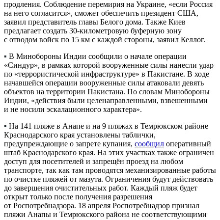
продления. Соблюдение перемирия на Украине, «если Россия
на него согласится», сможет обеспечить президент США,
заявил представитель главы Белого дома. Также Киев
предлагает создать 30-километровую буферную зону
с отводом войск по 15 км с каждой стороны, заявил Келлог.
▪
В Минобороны Индии сообщили о начале операции
«Синдур», в рамках которой вооруженные силы нанесли удар
по «террористической инфраструктуре» в Пакистане. В ходе
начавшейся операции вооруженные силы атаковали девять
объектов на территории Пакистана. По словам Минобороны
Индии, «действия были целенаправленными, взвешенными
и не носили эскалационного характера».
▪
На 141 пляже в Анапе и на 9 пляжах в Темрюкском районе
Краснодарского края установлены таблички,
предупреждающие о запрете купания,
сообщил
оперативный
штаб Краснодарского края. На этих участках также ограничен
доступ для посетителей и запрещён проезд на любом
транспорте, так как там проводятся механизированные работы
по очистке пляжей от мазута. Ограничения будут действовать
до завершения очистительных работ. Каждый пляж будет
открыт только после получения разрешения
от Роспотребнадзора. 18 апреля Роспотребнадзор признал
пляжи Анапы и Темрюкского района не соответствующими