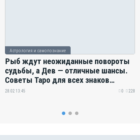
Астрология и самопознание
Рыб ждут неожиданные повороты
судьбы, а Дев — отличные шансы.
Советы Таро для всех знаков
зодиака
28.02 13:45
0
228