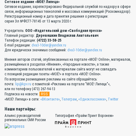
Сетевое издание «МОЁ! Липецк»
Сетевое издание, зарегистрировано Федеральной службой по надзору в сфере
связи, информационных технологий и массовых коммуникаций (Роскомнадзор).
Регистрационный номер и дата принятия решения о регистрации:
серия Эл №ФС77-78145 от 13 марта 2020 г.
Учредитель:
ООО «Издательский дом «Свободная пресса»
Главный редактор:
Деревяшкин Владислав Анатольевич
Телефон редакции:
(4722) 33-58-25
E-mail редакции:
dva3-10der@yandex.ru
Для юридически значимых сообщений:
dva3-10der@yandex.ru
Мнения авторов статей, опубликованных на портале «МОЁ! Online», материалов,
размещённых в разделах «Мнения», «Народные новости», а также
комментариев пользователей к материалам сайта могут не совпадать
с позицией редакции газеты «МОЁ!» и портала «МОЁ! Online».
По вопросам размещения рекламы на сайте обращайтесь:
почта:
lip@kpv.ru
с пометкой «Реклама на портале "МОЁ! Липецк"»,
или по телефону (473) 267-94-13
RSS
Подписка на новости:
«МОЁ! Липецк» в сети:
«ВКонтакте»
,
Телеграм
,
«Одноклассники»
,
Twitter
Наши партнёры:
Альянс руководителей
Типография «Прайм Принт Воронеж»
региональных СМИ России