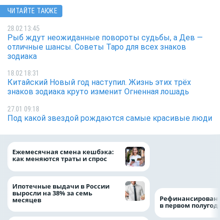
ЧИТАЙТЕ ТАКЖЕ
28.02 13:45
Рыб ждут неожиданные повороты судьбы, а Дев —
отличные шансы. Советы Таро для всех знаков
зодиака
18.02 18:31
Китайский Новый год наступил. Жизнь этих трёх
знаков зодиака круто изменит Огненная лошадь
27.01 09:18
Под какой звездой рождаются самые красивые люди
Более 130 сотруд
Ежемесячная смена кешбэка:
боролись за зван
как меняются траты и спрос
водителя грузово
автомобиля
Ипотечные выдачи в России
выросли на 38% за семь
Рефинансировани
месяцев
в первом полугоди