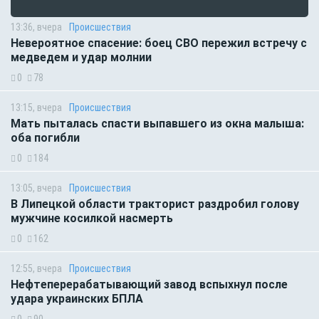
13:36, вчера
Происшествия
Невероятное спасение: боец СВО пережил встречу с
медведем и удар молнии
0
78
13:15, вчера
Происшествия
Мать пыталась спасти выпавшего из окна малыша:
оба погибли
0
184
13:05, вчера
Происшествия
В Липецкой области тракторист раздробил голову
мужчине косилкой насмерть
0
162
12:55, вчера
Происшествия
Нефтеперерабатывающий завод вспыхнул после
удара украинских БПЛА
0
90