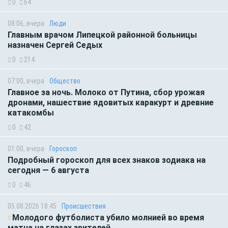
0
64
08:06, вчера
Люди
Главным врачом Липецкой районной больницы
назначен Сергей Седых
0
214
07:00, вчера
Общество
Главное за ночь. Молоко от Путина, сбор урожая
дронами, нашествие ядовитых каракурт и древние
катакомбы
0
42
01:00, вчера
Гороскоп
Подробный гороскоп для всех знаков зодиака на
сегодня — 6 августа
0
46
05.08.2026 18:45
Происшествия
Молодого футболиста убило молнией во время
матча на глазах зрителей