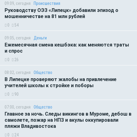
09:09, сегодня
Происшествия
Руководству ОЭЗ «Липецк» добавили эпизод о
мошенничестве на 81 млн рублей
0
54
09:05, сегодня
Деньги
Ежемесячная смена кешбэка: как меняются траты
и спрос
0
26
08:02, сегодня
Общество
В Липецке проверяют жалобы на привлечение
учителей школы к стройке и поборы
0
90
07:00, сегодня
Общество
Главное за ночь. Следы викингов в Муроме, дебош в
самолете, пожар на НПЗ и акулы оккупировали
пляжи Владивостока
0
24