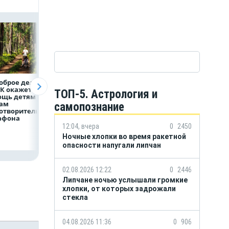
оброе дело:
Объем продаж
Более 130
К окажет
кредитов
сотрудников НЛ
ТОП-5. Астрология и
ощь детям по
наличными в России
боролись за зван
гам
вырос на 64%
лучшего водител
самопознание
отворительного
грузового
афона
автомобиля
12:04, вчера
0
2450
Ночные хлопки во время ракетной
опасности напугали липчан
02.08.2026 12:22
0
2446
Липчане ночью услышали громкие
хлопки, от которых задрожали
стекла
04.08.2026 11:36
0
906