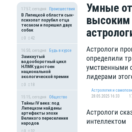
Умные от
17:57, сегодня
Происшествия
В Липецкой области сын-
высоким 
психопат порубил отца
тесаком и порешил двух
астролог
собак
0
42
Астрологи про
16:50, сегодня
Будь в курсе
Замкнутый
определили тр
водооборотный цикл
умственными с
НЛМК удостоен
национальной
лидерами этог
экологической премии
0
18
Астрология и самопоз
28.05.2025 16:33
1
15:15, сегодня
Общество
Тайны IV века: под
Липецком найдены
Астрологи ска
артефакты эпохи
Великого переселения
интеллектом
народов
0
32