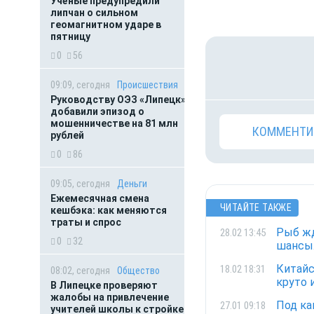
Учёные предупредили
липчан о сильном
геомагнитном ударе в
пятницу
0
56
09:09, сегодня
Происшествия
Руководству ОЭЗ «Липецк»
добавили эпизод о
мошенничестве на 81 млн
КОММЕНТИ
рублей
0
86
09:05, сегодня
Деньги
Ежемесячная смена
ЧИТАЙТЕ ТАКЖЕ
кешбэка: как меняются
траты и спрос
Рыб жд
28.02 13:45
0
32
шансы.
Китайс
18.02 18:31
08:02, сегодня
Общество
круто 
В Липецке проверяют
жалобы на привлечение
Под ка
27.01 09:18
учителей школы к стройке