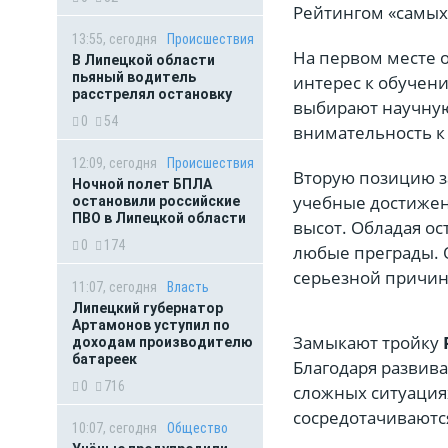
Рейтингом «самых
13:55, сегодня
Происшествия
На первом месте 
В Липецкой области
пьяный водитель
интерес к обучени
расстрелял остановку
выбирают научную
0
54
внимательность к
12:09, сегодня
Происшествия
Вторую позицию 
Ночной полет БПЛА
учебные достижен
остановили российские
ПВО в Липецкой области
высот. Обладая о
0
174
любые преграды. О
серьезной причин
11:07, сегодня
Власть
Липецкий губернатор
Артамонов уступил по
Замыкают тройку
доходам производителю
батареек
Благодаря развив
0
716
сложных ситуациях
сосредотачиваются
10:07, сегодня
Общество