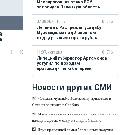
Массированная атака ВСУ
затронула Липецкую область
02.08.2026 10:37
0
716
Легенда о Растрелли: усадьбу
Муромцевых под Липецком
й
отдадут инвестору за рубль
е
11:07, сегодня
0
716
0
190
Липецкий губернатор Артамонов
уступил по доходам
производителю батареек
Новости других СМИ
«Отвали, мужик!»: Зеленскому прилетело в
Сети из-за визита в Сербию
Мама рассказала, как ее сын остался без части
пальца в Детском саду в Западной Двине
Друг пропавшей семьи Усольцевых получил