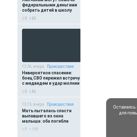
федеральными деньгами
собрать детей в школу
0
80
13:36, вчера
Происшествия
Невероятное спасение:
боец СВО пережил встречу
с медведем и удар молнии
0
86
13:15, вчера
Происшествия
Оставаясь 
Мать пыталась спасти
для пов
выпавшего из окна
малыша: оба погибли
0
188