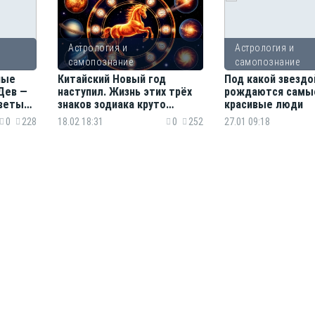
Астрология и
Астрология и
самопознание
самопознание
ные
Китайский Новый год
Под какой звездо
Дев —
наступил. Жизнь этих трёх
рождаются самы
веты
знаков зодиака круто
красивые люди
изменит Огненная лошадь
0
228
18.02 18:31
0
252
27.01 09:18