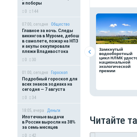
и поборы
0
144
07:00, сегодня
Общество
Главное за ночь. Следы
викингов в Муроме, дебош
в самолете, пожар на НПЗ
и акулы оккупировали
Замкнутый
пляжи Владивостока
водооборотный
цикл НЛМК удост
0
30
национальной
экологической
премии
01:00, сегодня
Гороскоп
Подробный гороскоп для
всех знаков зодиака на
сегодня — 7 августа
0
34
18:05, вчера
Деньги
Читайте т
Ипотечные выдачи
в России выросли на 38%
за семь месяцев
0
42