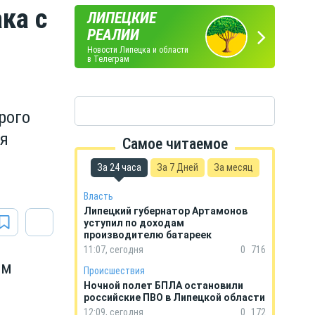
ка с
ЛИПЕЦКИЕ
ПОГОДА
ГОРОСКОП
РЕАЛИИ
В ЛИПЕЦКЕ
НА КАЖДЫЙ ДЕНЬ
Новости Липецка и области
в Телеграм
рого
ся
Самое читаемое
За 24 часа
За 7 Дней
За месяц
Власть
Липецкий губернатор Артамонов
уступил по доходам
производителю батареек
11:07, сегодня
0
716
им
Происшествия
Ночной полет БПЛА остановили
российские ПВО в Липецкой области
12:09, сегодня
0
172