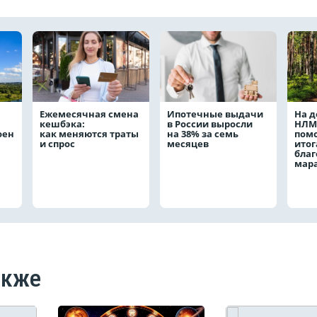
Ежемесячная смена
Ипотечные выдачи
На д
кешбэка:
в России выросли
НЛМ
оен
как меняются траты
на 38% за семь
пом
и спрос
месяцев
ито
благ
мар
акже