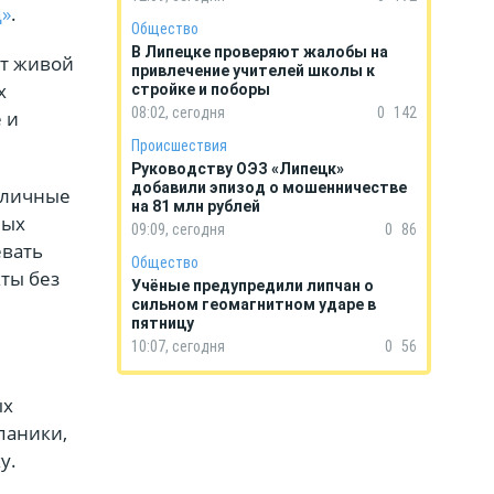
д»
.
Общество
В Липецке проверяют жалобы на
ют живой
привлечение учителей школы к
х
стройке и поборы
08:02, сегодня
0
142
 и
Происшествия
Руководству ОЭЗ «Липецк»
добавили эпизод о мошенничестве
тличные
на 81 млн рублей
ных
09:09, сегодня
0
86
евать
Общество
ты без
Учёные предупредили липчан о
сильном геомагнитном ударе в
пятницу
10:07, сегодня
0
56
ых
паники,
у.