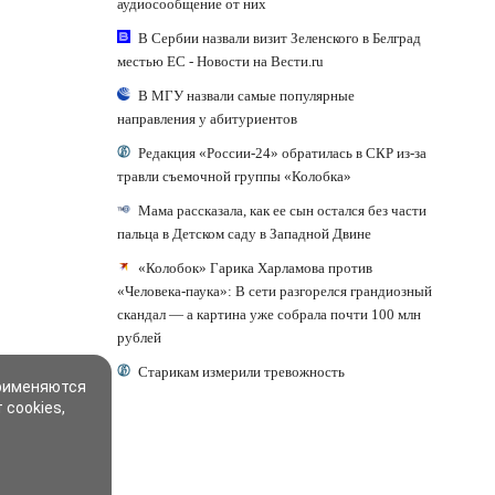
аудиосообщение от них
В Сербии назвали визит Зеленского в Белград
местью ЕС - Новости на Вести.ru
В МГУ назвали самые популярные
направления у абитуриентов
Редакция «России-24» обратилась в СКР из-за
травли съемочной группы «Колобка»
Мама рассказала, как ее сын остался без части
пальца в Детском саду в Западной Двине
«Колобок» Гарика Харламова против
«Человека-паука»: В сети разгорелся грандиозный
скандал — а картина уже собрала почти 100 млн
рублей
Старикам измерили тревожность
применяются
 cookies,