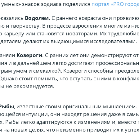
 умных» знаков зодиака поделился
портал «PRO горо
оказались
Водолеи
. С раннего возраста они проявля
ю и творчеству. В процессе взросления многие из ни
 карьеру или становятся новаторами. Их трудолюбие
 деталям делают их выдающимися исследователями.
заняли
Козероги
. С ранних лет они демонстрируют о
ия и в дальнейшем легко достигают профессиональ
стрым умом и смекалкой, Козероги способны преодол
днако стоит помнить, что вступать с ними в конфлик
ы не рекомендуется.
Рыбы
, известные своим оригинальным мышлением.
ающейся интуиции, они находят решения даже в сам
. Рыбы легко адаптируются к изменениям и, вместо 
 на новых целях, что неизменно приводит их к успех