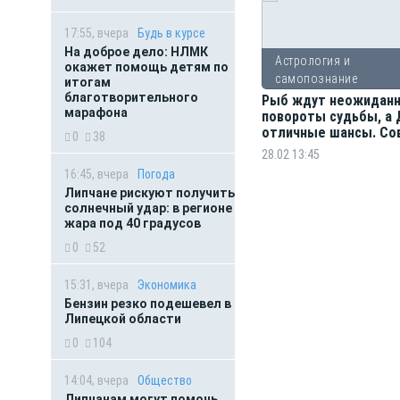
17:55, вчера
Будь в курсе
На доброе дело: НЛМК
Астрология и
окажет помощь детям по
самопознание
итогам
благотворительного
Рыб ждут неожидан
марафона
повороты судьбы, а 
отличные шансы. Со
0
38
Таро для всех знаков
28.02 13:45
зодиака
16:45, вчера
Погода
Липчане рискуют получить
солнечный удар: в регионе
жара под 40 градусов
0
52
15:31, вчера
Экономика
Бензин резко подешевел в
Липецкой области
0
104
14:04, вчера
Общество
Липчанам могут помочь