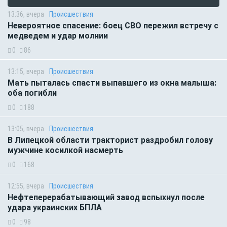
13:36, вчера
Происшествия
Невероятное спасение: боец СВО пережил встречу с
медведем и удар молнии
0
86
13:15, вчера
Происшествия
Мать пыталась спасти выпавшего из окна малыша:
оба погибли
0
188
13:05, вчера
Происшествия
В Липецкой области тракторист раздробил голову
мужчине косилкой насмерть
0
168
12:55, вчера
Происшествия
Нефтеперерабатывающий завод вспыхнул после
удара украинских БПЛА
0
98