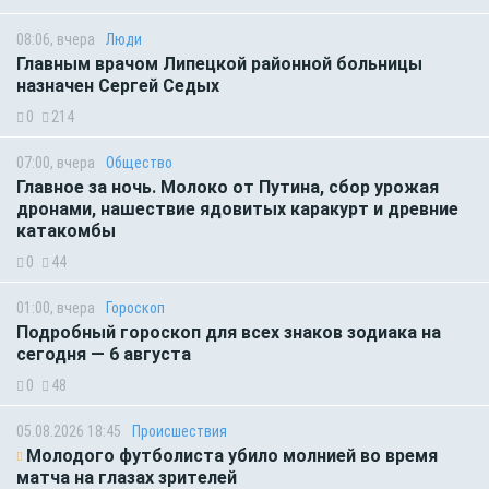
08:06, вчера
Люди
Главным врачом Липецкой районной больницы
назначен Сергей Седых
0
214
07:00, вчера
Общество
Главное за ночь. Молоко от Путина, сбор урожая
дронами, нашествие ядовитых каракурт и древние
катакомбы
0
44
01:00, вчера
Гороскоп
Подробный гороскоп для всех знаков зодиака на
сегодня — 6 августа
0
48
05.08.2026 18:45
Происшествия
Молодого футболиста убило молнией во время
матча на глазах зрителей