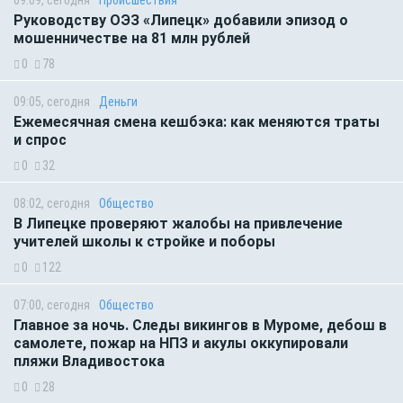
09:09, сегодня
Происшествия
Руководству ОЭЗ «Липецк» добавили эпизод о
мошенничестве на 81 млн рублей
0
78
09:05, сегодня
Деньги
Ежемесячная смена кешбэка: как меняются траты
и спрос
0
32
08:02, сегодня
Общество
В Липецке проверяют жалобы на привлечение
учителей школы к стройке и поборы
0
122
07:00, сегодня
Общество
Главное за ночь. Следы викингов в Муроме, дебош в
самолете, пожар на НПЗ и акулы оккупировали
пляжи Владивостока
0
28