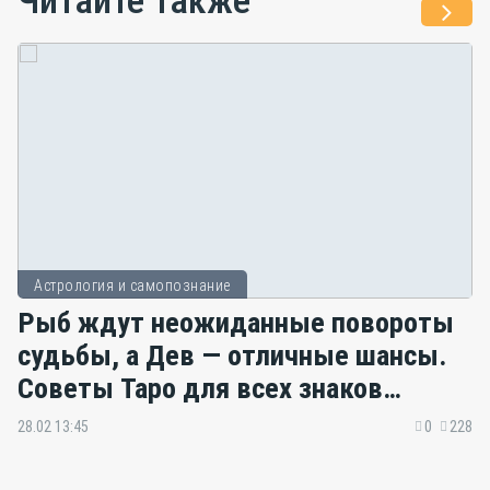
Читайте также
Астрология и самопознание
Рыб ждут неожиданные повороты
судьбы, а Дев — отличные шансы.
Советы Таро для всех знаков
зодиака
28.02 13:45
0
228