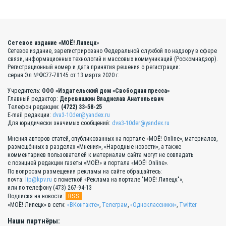
Сетевое издание «МОЁ! Липецк»
Сетевое издание, зарегистрировано Федеральной службой по надзору в сфере
связи, информационных технологий и массовых коммуникаций (Роскомнадзор).
Регистрационный номер и дата принятия решения о регистрации:
серия Эл №ФС77-78145 от 13 марта 2020 г.
Учредитель:
ООО «Издательский дом «Свободная пресса»
Главный редактор:
Деревяшкин Владислав Анатольевич
Телефон редакции:
(4722) 33-58-25
E-mail редакции:
dva3-10der@yandex.ru
Для юридически значимых сообщений:
dva3-10der@yandex.ru
Мнения авторов статей, опубликованных на портале «МОЁ! Online», материалов,
размещённых в разделах «Мнения», «Народные новости», а также
комментариев пользователей к материалам сайта могут не совпадать
с позицией редакции газеты «МОЁ!» и портала «МОЁ! Online».
По вопросам размещения рекламы на сайте обращайтесь:
почта:
lip@kpv.ru
с пометкой «Реклама на портале "МОЁ! Липецк"»,
или по телефону (473) 267-94-13
RSS
Подписка на новости:
«МОЁ! Липецк» в сети:
«ВКонтакте»
,
Телеграм
,
«Одноклассники»
,
Twitter
Наши партнёры: