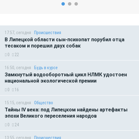
17:57, сегодня
Происшествия
В Липецкой области сын-психопат порубил отца
тесаком и порешил двух собак
0
22
16:50, сегодня
Будь в курсе
Замкнутый водооборотный цикл НЛМК удостоен
национальной экологической премии
0
16
15:15, сегодня
Общество
Тайны IV века: под Липецком найдены артефакты
эпохи Великого переселения народов
0
24
13:55, сегодня
Происшествия