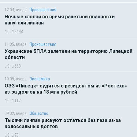
12:04, вчера
Происшествия
Ночные хлопки во время ракетной опасности
напугали липчан
0
2448
11:05, вчера
Происшествия
Украинские БПЛА залетели на территорию Липецкой
области
0
668
10:09, вчера
Экономика
ОЭЗ «Липецк» судится с резидентом из «Ростеха»
из-за долгов на 18 млн рублей
0
112
09:02, вчера
Общество
Тысячи личпан рискуют остаться без газа из-за
колоссальных долгов
0
70