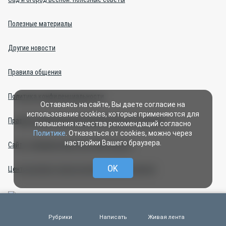
Полезные материалы
Другие новости
Правила общения
Политика конфиденциальности
Оставаясь на сайте, Вы даете согласие на
использование cookies, которые применяются для
Правила применения рекомендательных технологий
повышения качества рекомендаций согласно
Политике
. Отказаться от cookies, можно через
настройки Вашего браузера.
Сайт о домашних животных «Моё зверьё»
OK
Центр интернет-проектов (изготовление сайтов)
Рубрики
Написать
Живая лента