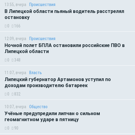
13:55, вчера
Происшествия
В Липецкой области пьяный водитель расстрелял
остановку
0
166
12:09, вчера
Происшествия
Ночной полет БПЛА остановили российские ПВО в
Липецкой области
0
348
11:07, вчера
Власть
Липецкий губернатор Артамонов уступил по
доходам производителю батареек
0
832
10:07, вчера
Общество
Учёные предупредили липчан о сильном
геомагнитном ударе в пятницу
0
90