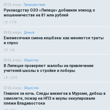
09:09, вчера
Происшествия
Руководству ОЭЗ «Липецк» добавили эпизод о
мошенничестве на 81 млн рублей
0
116
09:05, вчера
Деньги
Ежемесячная смена кешбэка: как меняются траты
и спрос
0
66
08:02, вчера
Общество
В Липецке проверяют жалобы на привлечение
учителей школы к стройке и поборы
0
214
07:00, вчера
Общество
Главное за ночь. Следы викингов в Муроме, дебош в
самолете, пожар на НПЗ и акулы оккупировали
пляжи Владивостока