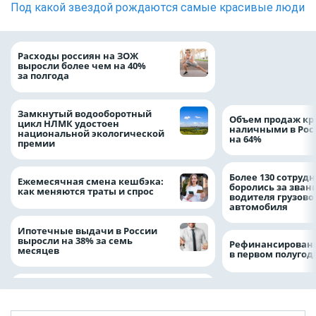
Под какой звездой рождаются самые красивые люди
На доброе дело: 
Расходы россиян на ЗОЖ
помощь детям по
выросли более чем на 40%
благотворительн
за полгода
Замкнутый водооборотный
Объем продаж кр
цикл НЛМК удостоен
наличными в Рос
национальной экологической
на 64%
премии
Более 130 сотруд
Ежемесячная смена кешбэка:
боролись за зван
как меняются траты и спрос
водителя грузово
автомобиля
Ипотечные выдачи в России
выросли на 38% за семь
Рефинансировани
месяцев
в первом полугоди