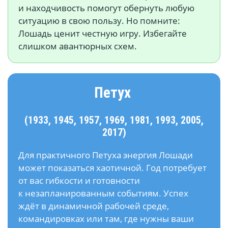
и находчивость помогут обернуть любую
ситуацию в свою пользу. Но помните:
Лошадь ценит честную игру. Избегайте
слишком авантюрных схем.
Петух
(1933, 1945, 1957, 1969, 1981, 1993, 2005,
2017)
Для практичного Петуха энергия Лошади
может показаться хаотичной. Год потребует
от вас гибкости и готовности
к незапланированным событиям. Успех
ждёт в динамичной рабочей среде,
командировках или там, где нужны ваши