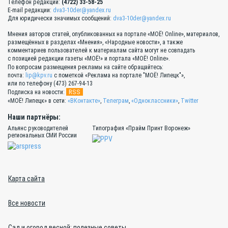
Телефон редакции:
(4722) 33-58-25
E-mail редакции:
dva3-10der@yandex.ru
Для юридически значимых сообщений:
dva3-10der@yandex.ru
Мнения авторов статей, опубликованных на портале «МОЁ! Online», материалов,
размещённых в разделах «Мнения», «Народные новости», а также
комментариев пользователей к материалам сайта могут не совпадать
с позицией редакции газеты «МОЁ!» и портала «МОЁ! Online».
По вопросам размещения рекламы на сайте обращайтесь:
почта:
lip@kpv.ru
с пометкой «Реклама на портале "МОЁ! Липецк"»,
или по телефону (473) 267-94-13
RSS
Подписка на новости:
«МОЁ! Липецк» в сети:
«ВКонтакте»
,
Телеграм
,
«Одноклассники»
,
Twitter
Наши партнёры:
Альянс руководителей
Типография «Прайм Принт Воронеж»
региональных СМИ России
Карта сайта
Все новости
Сад и огород весной: полезные советы