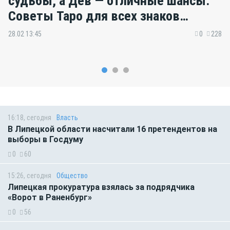
судьбы, а Дев — отличные шансы.
Советы Таро для всех знаков
зодиака
28.02 13:45
0
228
16:18, сегодня
Власть
В Липецкой области насчитали 16 претендентов на
выборы в Госдуму
0
60
15:26, сегодня
Общество
Липецкая прокуратура взялась за подрядчика
«Ворот в Раненбург»
0
56