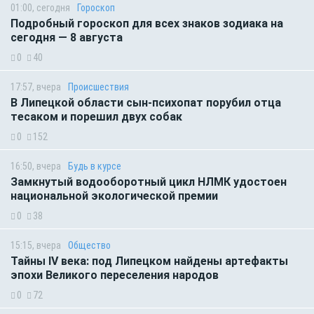
01:00, сегодня
Гороскоп
Подробный гороскоп для всех знаков зодиака на
сегодня — 8 августа
0
40
17:57, вчера
Происшествия
В Липецкой области сын-психопат порубил отца
тесаком и порешил двух собак
0
152
16:50, вчера
Будь в курсе
Замкнутый водооборотный цикл НЛМК удостоен
национальной экологической премии
0
38
15:15, вчера
Общество
Тайны IV века: под Липецком найдены артефакты
эпохи Великого переселения народов
0
72