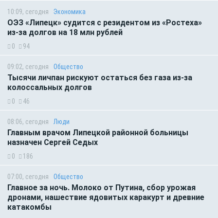
10:09, сегодня
Экономика
ОЭЗ «Липецк» судится с резидентом из «Ростеха»
из-за долгов на 18 млн рублей
0
94
09:02, сегодня
Общество
Тысячи личпан рискуют остаться без газа из-за
колоссальных долгов
0
46
08:06, сегодня
Люди
Главным врачом Липецкой районной больницы
назначен Сергей Седых
0
186
07:00, сегодня
Общество
Главное за ночь. Молоко от Путина, сбор урожая
дронами, нашествие ядовитых каракурт и древние
катакомбы