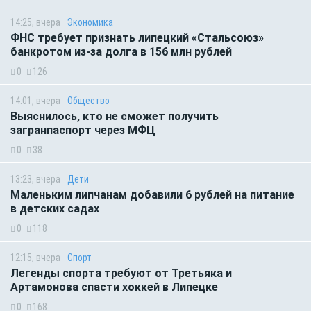
14:25, вчера
Экономика
ФНС требует признать липецкий «Стальсоюз»
банкротом из-за долга в 156 млн рублей
0
126
14:01, вчера
Общество
Выяснилось, кто не сможет получить
загранпаспорт через МФЦ
0
38
13:23, вчера
Дети
Маленьким липчанам добавили 6 рублей на питание
в детских садах
0
118
12:15, вчера
Спорт
Легенды спорта требуют от Третьяка и
Артамонова спасти хоккей в Липецке
0
168