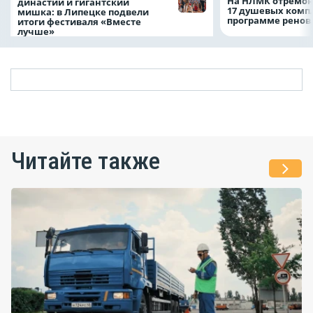
На НЛМК отремон
династий и гигантский
17 душевых комп
мишка: в Липецке подвели
программе рено
итоги фестиваля «Вместе
лучше»
Читайте также