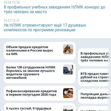
03.08 10:30
В профильных учебных заведениях НЛМК конкурс до
трёх человек на место
29.07 16:51
На НЛМК отремонтируют ещё 17 душевых
комплексов по программе реновации
Объем продаж кредитов
наличными в России вырос
В профильных уч
на 64%
заведениях НЛМК
трёх человек на 
Более 130 сотрудников НЛМК
боролись за звание лучшего
ВТБ предоставит 
водителя грузового
рублей на строит
автомобиля
складских компл
Рефинансирование кредитов
Популяция дальн
в первом полугодии 2026 года
леопарда выросла
5 тысяч гостей, 9 трудовых