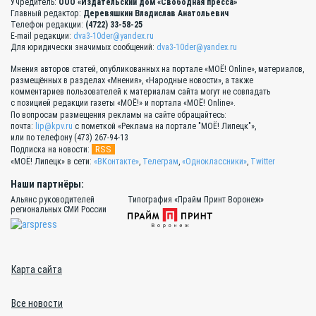
Учредитель:
ООО «Издательский дом «Свободная пресса»
Главный редактор:
Деревяшкин Владислав Анатольевич
Телефон редакции:
(4722) 33-58-25
E-mail редакции:
dva3-10der@yandex.ru
Для юридически значимых сообщений:
dva3-10der@yandex.ru
Мнения авторов статей, опубликованных на портале «МОЁ! Online», материалов,
размещённых в разделах «Мнения», «Народные новости», а также
комментариев пользователей к материалам сайта могут не совпадать
с позицией редакции газеты «МОЁ!» и портала «МОЁ! Online».
По вопросам размещения рекламы на сайте обращайтесь:
почта:
lip@kpv.ru
с пометкой «Реклама на портале "МОЁ! Липецк"»,
или по телефону (473) 267-94-13
RSS
Подписка на новости:
«МОЁ! Липецк» в сети:
«ВКонтакте»
,
Телеграм
,
«Одноклассники»
,
Twitter
Наши партнёры:
Альянс руководителей
Типография «Прайм Принт Воронеж»
региональных СМИ России
Карта сайта
Все новости