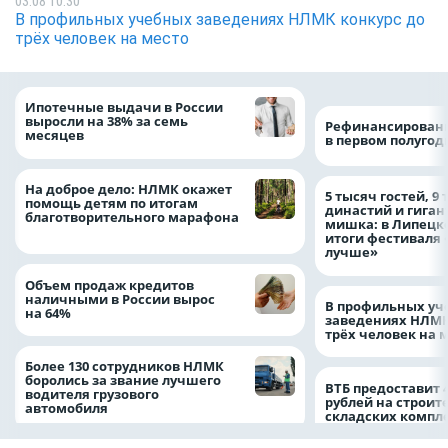
03.08 10:30
В профильных учебных заведениях НЛМК конкурс до
трёх человек на место
Ипотечные выдачи в России
выросли на 38% за семь
Рефинансировани
месяцев
в первом полугоди
На доброе дело: НЛМК окажет
5 тысяч гостей, 9
помощь детям по итогам
династий и гиган
благотворительного марафона
мишка: в Липецк
итоги фестиваля
лучше»
Объем продаж кредитов
наличными в России вырос
В профильных уч
на 64%
заведениях НЛМК
трёх человек на 
Более 130 сотрудников НЛМК
боролись за звание лучшего
ВТБ предоставит 
водителя грузового
рублей на строит
автомобиля
складских компл