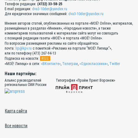
Телефон редакции:
(4722) 33-58-25
E-mail редакции:
dva3-10der@yandex.ru
Для юридически значимых сообщений:
dva3-10der@yandex.ru
Мнения авторов статей, опубликованных на портале «МОЁ! Online», материалов,
размещённых в разделах «Мнения», «Народные новости», а также
комментариев пользователей к материалам сайта могут не совпадать
с позицией редакции газеты «МОЁ!» и портала «МОЁ! Online».
По вопросам размещения рекламы на сайте обращайтесь:
почта:
lip@kpv.ru
с пометкой «Реклама на портале "МОЁ! Липецк"»,
или по телефону (473) 267-94-13
RSS
Подписка на новости:
«МОЁ! Липецк» в сети:
«ВКонтакте»
,
Телеграм
,
«Одноклассники»
,
Twitter
Наши партнёры:
Альянс руководителей
Типография «Прайм Принт Воронеж»
региональных СМИ России
Карта сайта
Все новости