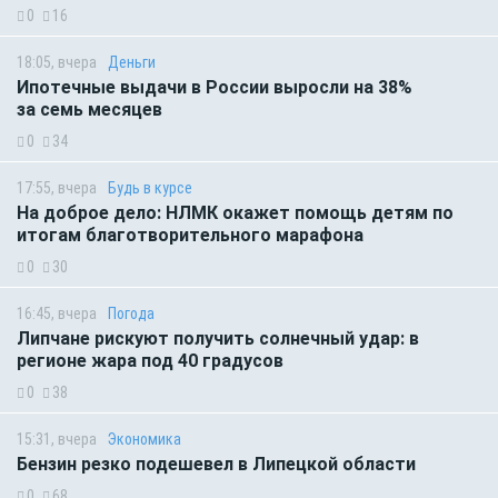
0
16
18:05, вчера
Деньги
Ипотечные выдачи в России выросли на 38%
за семь месяцев
0
34
17:55, вчера
Будь в курсе
На доброе дело: НЛМК окажет помощь детям по
итогам благотворительного марафона
0
30
16:45, вчера
Погода
Липчане рискуют получить солнечный удар: в
регионе жара под 40 градусов
0
38
15:31, вчера
Экономика
Бензин резко подешевел в Липецкой области
0
68