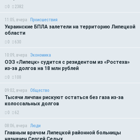
0
2382
11:05, вчера
Происшествия
Украинские БПЛА залетели на территорию Липецкой
области
0
630
10:09, вчера
Экономика
ОЭЗ «Липецк» судится с резидентом из «Ростеха»
из-за долгов на 18 млн рублей
0
108
09:02, вчера
Общество
Тысячи личпан рискуют остаться без газа из-за
колоссальных долгов
0
62
08:06, вчера
Люди
Главным врачом Липецкой районной больницы
назначен Сергей Седых