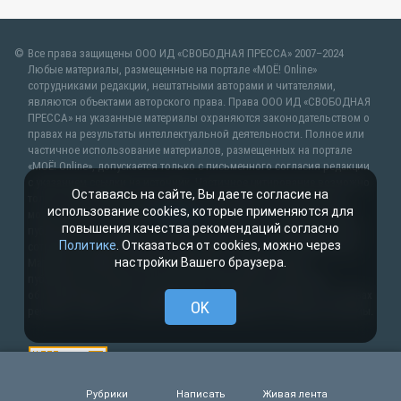
Все права защищены ООО ИД «СВОБОДНАЯ ПРЕССА» 2007–2024
Любые материалы, размещенные на портале «МОЁ! Online»
сотрудниками редакции, нештатными авторами и читателями,
являются объектами авторского права. Права ООО ИД «СВОБОДНАЯ
ПРЕССА» на указанные материалы охраняются законодательством о
правах на результаты интеллектуальной деятельности. Полное или
частичное использование материалов, размещенных на портале
«МОЁ! Online», допускается только с письменного согласия редакции
с указанием ссылки на источник. Частичное цитирование возможно
Оставаясь на сайте, Вы даете согласие на
только при условии гиперссылки на moe-lipetsk.ru.Все вопросы
использование cookies, которые применяются для
можно задать по адресу
web@kpv.ru
. В рубрике «От первого лица»
повышения качества рекомендаций согласно
публикуются сообщения в рамках контрактов об информационном
Политике
. Отказаться от cookies, можно через
сотрудничестве между редакцией «МОЁ! Online» и органами власти.
настройки Вашего браузера.
Материалы рубрик «Новости партнёров» и «Будь в курсе»
публикуются в рамках договоров (соглашений, контрактов)
об информационном сотрудничестве и (или) размещаются на правах
OK
рекламы. Новости с пометкой (
) размещаются на правах рекламы.
Рубрики
Написать
Живая лента