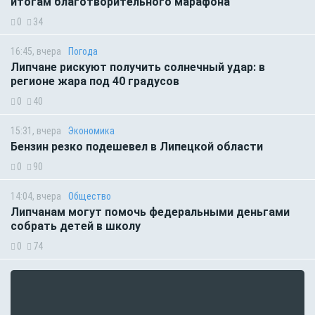
итогам благотворительного марафона
0
34
16:45, вчера
Погода
Липчане рискуют получить солнечный удар: в
регионе жара под 40 градусов
0
40
15:31, вчера
Экономика
Бензин резко подешевел в Липецкой области
0
90
14:04, вчера
Общество
Липчанам могут помочь федеральными деньгами
собрать детей в школу
0
74