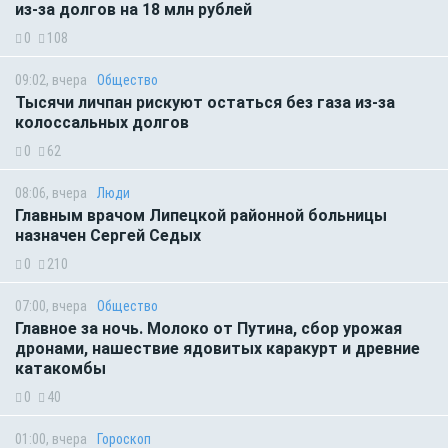
из-за долгов на 18 млн рублей
0
108
09:02, вчера
Общество
Тысячи личпан рискуют остаться без газа из-за
колоссальных долгов
0
62
08:06, вчера
Люди
Главным врачом Липецкой районной больницы
назначен Сергей Седых
0
210
07:00, вчера
Общество
Главное за ночь. Молоко от Путина, сбор урожая
дронами, нашествие ядовитых каракурт и древние
катакомбы
0
40
01:00, вчера
Гороскоп