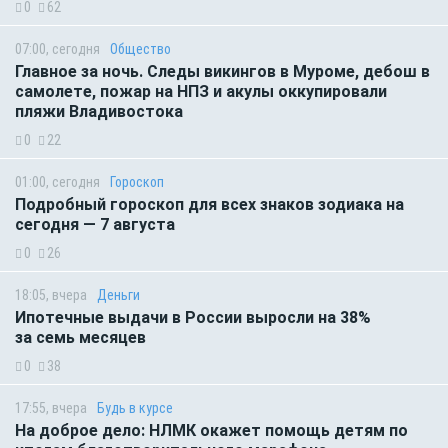
0
62
07:00, сегодня
Общество
Главное за ночь. Следы викингов в Муроме, дебош в
самолете, пожар на НПЗ и акулы оккупировали
пляжи Владивостока
0
22
01:00, сегодня
Гороскоп
Подробный гороскоп для всех знаков зодиака на
сегодня — 7 августа
0
26
18:05, вчера
Деньги
Ипотечные выдачи в России выросли на 38%
за семь месяцев
0
38
17:55, вчера
Будь в курсе
На доброе дело: НЛМК окажет помощь детям по