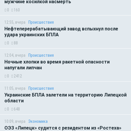
мужчине косилкой насмерть
0
160
12:55, вчера
Происшествия
Нефтеперерабатывающий завод вспыхнул после
удара украинских БПЛА
0
88
12:04, вчера
Происшествия
Ночные хлопки во время ракетной опасности
напугали липчан
0
2412
11:05, вчера
Происшествия
Украинские БПЛА залетели на территорию Липецкой
области
0
648
10:09, вчера
Экономика
ОЭЗ «Липецк» судится с резидентом из «Ростеха»