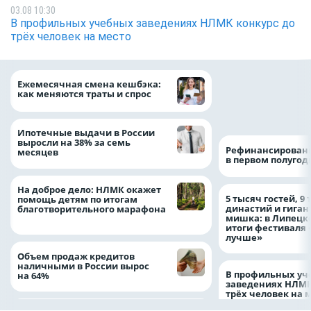
03.08 10:30
В профильных учебных заведениях НЛМК конкурс до
трёх человек на место
Более 130 сотруд
Ежемесячная смена кешбэка:
боролись за зван
как меняются траты и спрос
водителя грузово
автомобиля
Ипотечные выдачи в России
выросли на 38% за семь
Рефинансировани
месяцев
в первом полугоди
На доброе дело: НЛМК окажет
5 тысяч гостей, 9
помощь детям по итогам
династий и гиган
благотворительного марафона
мишка: в Липецк
итоги фестиваля
лучше»
Объем продаж кредитов
наличными в России вырос
В профильных уч
на 64%
заведениях НЛМК
трёх человек на 