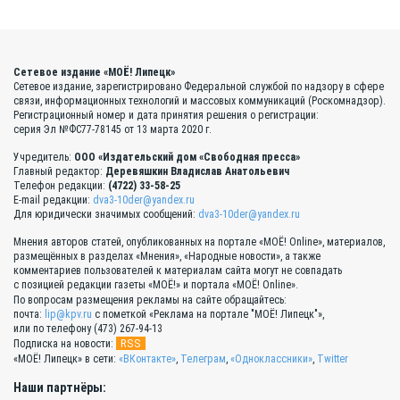
Сетевое издание «МОЁ! Липецк»
Сетевое издание, зарегистрировано Федеральной службой по надзору в сфере
связи, информационных технологий и массовых коммуникаций (Роскомнадзор).
Регистрационный номер и дата принятия решения о регистрации:
серия Эл №ФС77-78145 от 13 марта 2020 г.
Учредитель:
ООО «Издательский дом «Свободная пресса»
Главный редактор:
Деревяшкин Владислав Анатольевич
Телефон редакции:
(4722) 33-58-25
E-mail редакции:
dva3-10der@yandex.ru
Для юридически значимых сообщений:
dva3-10der@yandex.ru
Мнения авторов статей, опубликованных на портале «МОЁ! Online», материалов,
размещённых в разделах «Мнения», «Народные новости», а также
комментариев пользователей к материалам сайта могут не совпадать
с позицией редакции газеты «МОЁ!» и портала «МОЁ! Online».
По вопросам размещения рекламы на сайте обращайтесь:
почта:
lip@kpv.ru
с пометкой «Реклама на портале "МОЁ! Липецк"»,
или по телефону (473) 267-94-13
RSS
Подписка на новости:
«МОЁ! Липецк» в сети:
«ВКонтакте»
,
Телеграм
,
«Одноклассники»
,
Twitter
Наши партнёры: