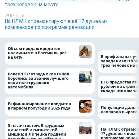
трёх человек на место
29.07 16:51
На НЛМК отремонтируют ещё 17 душевых
комплексов по программе реновации
Объем продаж кредитов
наличными в России вырос
В профильных уч
на 64%
заведениях НЛМК
трёх человек на 
Более 130 сотрудников НЛМК
боролись за звание лучшего
ВТБ предоставит 
водителя грузового
рублей на строит
автомобиля
складских компл
Рефинансирование кредитов
Популяция дальн
в первом полугодии 2026 года
леопарда выросла
5 тысяч гостей, 9 трудовых
На НЛМК отремон
династий и гигантский
17 душевых комп
мишка: в Липецке подвели
программе рено
итоги фестиваля «Вместе