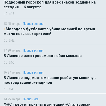
Подробный гороскоп для всех знаков зодиака на
сегодня — 6 августа
0
18
18:45, вчера
Происшествия
Молодого футболиста убило молнией во время
матча на глазах зрителей
0
42
17:20, вчера
Происшествия
В Липецке электросамокат сбил малыша
0
50
16:37, вчера
Происшествия
В Липецке под мостом нашли разбитую машину с
пострадавшей женщиной
0
46
14:25, вчера
Экономика
ФНС требует признать липецкий «Стальсоюз»