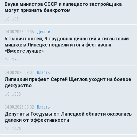
Внука министра СССР и липецкого застройщика
могут признать банкротом
0
96
04.08.2026 09:35
Деньги
5 тысяч гостей, 9 трудовых династий и гигантский
мишка: в Липецке подвели итоги фестиваля
«Вместе лучше»
0
82
04.08.2026 09:01
Власть
Липецкий префект Сергей Щеглов уходит на боевое
дежурство
0
358
04.08.2026 08:02
Власть
Депутаты Госдумы от Липецкой области оказались
далеки от эффективности
0
476