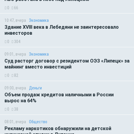
0
66
10:47, вчера
Экономика
Здание XVIII века в Лебедяни не заинтересовало
инвесторов
0
304
09:01, вчера
Экономика
Суд расторг договор с резидентом ОЭЗ «Липецк» за
майнинг вместо инвестиций
0
82
09:00, вчера
Деньги
Объем продаж кредитов наличными в России
вырос на 64%
0
38
08:01, вчера
Общество
Рекламу наркотиков обнаружили на детской