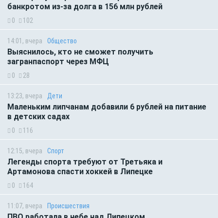
банкротом из-за долга в 156 млн рублей
0
102
14:01, вчера
Общество
Выяснилось, кто не сможет получить
загранпаспорт через МФЦ
0
28
13:23, вчера
Дети
Маленьким липчанам добавили 6 рублей на питание
в детских садах
0
116
12:15, вчера
Спорт
Легенды спорта требуют от Третьяка и
Артамонова спасти хоккей в Липецке
0
164
11:07, вчера
Происшествия
ПВО работала в небе над Липецком