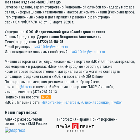
Сетевое издание «МОЁ! Липецк»
Сетевое издание, зарегистрировано Федеральной службой по надзору в сфере
связи, информационных технологий и массовых коммуникаций (Роскомнадзор).
Регистрационный номер и дата принятия решения о регистрации:
серия Эл №ФС77-78145 от 13 марта 2020 г.
Учредитель:
ООО «Издательский дом «Свободная пресса»
Главный редактор:
Деревяшкин Владислав Анатольевич
Телефон редакции:
(4722) 33-58-25
E-mail редакции:
dva3-10der@yandex.ru
Для юридически значимых сообщений:
dva3-10der@yandex.ru
Мнения авторов статей, опубликованных на портале «МОЁ! Online», материалов,
размещённых в разделах «Мнения», «Народные новости», а также
комментариев пользователей к материалам сайта могут не совпадать
с позицией редакции газеты «МОЁ!» и портала «МОЁ! Online».
По вопросам размещения рекламы на сайте обращайтесь:
почта:
lip@kpv.ru
с пометкой «Реклама на портале "МОЁ! Липецк"»,
или по телефону (473) 267-94-13
RSS
Подписка на новости:
«МОЁ! Липецк» в сети:
«ВКонтакте»
,
Телеграм
,
«Одноклассники»
,
Twitter
Наши партнёры:
Альянс руководителей
Типография «Прайм Принт Воронеж»
региональных СМИ России