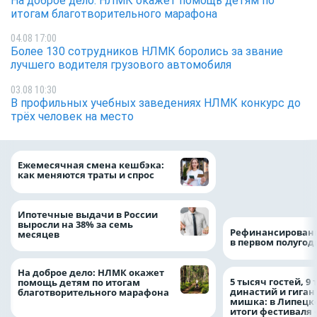
На доброе дело: НЛМК окажет помощь детям по
итогам благотворительного марафона
04.08 17:00
Более 130 сотрудников НЛМК боролись за звание
лучшего водителя грузового автомобиля
03.08 10:30
В профильных учебных заведениях НЛМК конкурс до
трёх человек на место
Более 130 сотруд
Ежемесячная смена кешбэка:
боролись за зван
как меняются траты и спрос
водителя грузово
автомобиля
Ипотечные выдачи в России
выросли на 38% за семь
Рефинансировани
месяцев
в первом полугоди
На доброе дело: НЛМК окажет
5 тысяч гостей, 9
помощь детям по итогам
династий и гиган
благотворительного марафона
мишка: в Липецк
итоги фестиваля