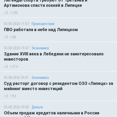
Легенды спорта требуют от Третьяка и
Артамонова спасти хоккей в Липецке
0
180
05.08.2026 11:07
Происшествия
ПВО работала в небе над Липецком
0
88
05.08.2026 10:47
Экономика
Здание XVIII века в Лебедяни не заинтересовало
инвесторов
0
314
05.08.2026 09:01
Экономика
Суд расторг договор с резидентом ОЭЗ «Липецк» за
майнинг вместо инвестиций
0
92
05.08.2026 09:00
Деньги
Объем продаж кредитов наличными в России