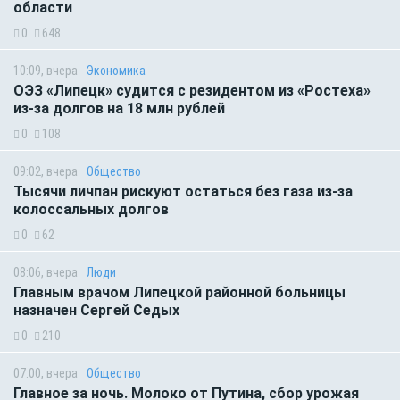
области
0
648
10:09, вчера
Экономика
ОЭЗ «Липецк» судится с резидентом из «Ростеха»
из-за долгов на 18 млн рублей
0
108
09:02, вчера
Общество
Тысячи личпан рискуют остаться без газа из-за
колоссальных долгов
0
62
08:06, вчера
Люди
Главным врачом Липецкой районной больницы
назначен Сергей Седых
0
210
07:00, вчера
Общество
Главное за ночь. Молоко от Путина, сбор урожая