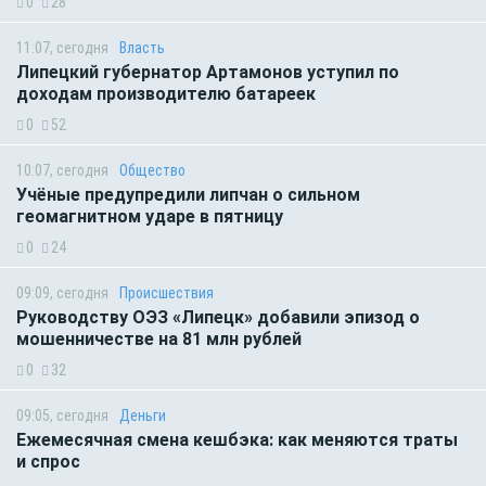
0
28
11:07, сегодня
Власть
Липецкий губернатор Артамонов уступил по
доходам производителю батареек
0
52
10:07, сегодня
Общество
Учёные предупредили липчан о сильном
геомагнитном ударе в пятницу
0
24
09:09, сегодня
Происшествия
Руководству ОЭЗ «Липецк» добавили эпизод о
мошенничестве на 81 млн рублей
0
32
09:05, сегодня
Деньги
Ежемесячная смена кешбэка: как меняются траты
и спрос