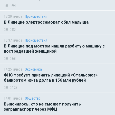
0
94
17:20, вчера
Происшествия
В Липецке электросамокат сбил малыша
0
80
16:37, вчера
Происшествия
В Липецке под мостом нашли разбитую машину с
пострадавшей женщиной
0
68
14:25, вчера
Экономика
ФНС требует признать липецкий «Стальсоюз»
банкротом из-за долга в 156 млн рублей
0
128
14:01, вчера
Общество
Выяснилось, кто не сможет получить
загранпаспорт через МФЦ