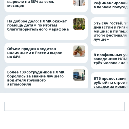
выросли на 38% за семь
Рефинансировани
месяцев
в первом полугоди
На доброе дело: НЛМК окажет
5 тысяч гостей, 9
помощь детям по итогам
династий и гиган
благотворительного марафона
мишка: в Липецк
итоги фестиваля
лучше»
Объем продаж кредитов
наличными в России вырос
В профильных уч
на 64%
заведениях НЛМК
трёх человек на 
Более 130 сотрудников НЛМК
боролись за звание лучшего
ВТБ предоставит 
водителя грузового
рублей на строит
автомобиля
складских компл