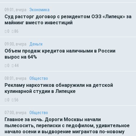
09:01, вчера
Экономика
Суд расторг договор с резидентом ОЭЗ «Липецк» за
майнинг вместо инвестиций
0
86
09:00, вчера
Деньги
Объем продаж кредитов наличными в России
вырос на 64%
0
44
08:01, вчера
Общество
Рекламу наркотиков обнаружили на детской
кулинарной студии в Липецке
0
56
07:00, вчера
Общество
Главное за ночь. Дороги Москвы начали
пылесосить, переписки с педофилом, удивительное
начало осени и выдворение мигрантов по-новому