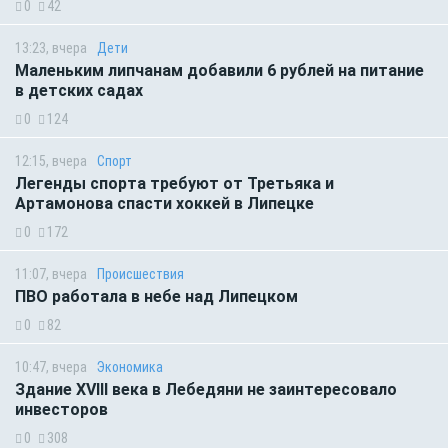
0
42
13:23, вчера
Дети
Маленьким липчанам добавили 6 рублей на питание
в детских садах
0
124
12:15, вчера
Спорт
Легенды спорта требуют от Третьяка и
Артамонова спасти хоккей в Липецке
0
172
11:07, вчера
Происшествия
ПВО работала в небе над Липецком
0
82
10:47, вчера
Экономика
Здание XVIII века в Лебедяни не заинтересовало
инвесторов
0
308