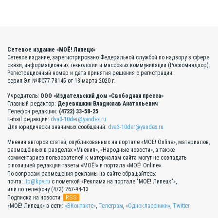
Сетевое издание «МОЁ! Липецк»
Сетевое издание, зарегистрировано Федеральной службой по надзору в сфере
связи, информационных технологий и массовых коммуникаций (Роскомнадзор).
Регистрационный номер и дата принятия решения о регистрации:
серия Эл №ФС77-78145 от 13 марта 2020 г.
Учредитель:
ООО «Издательский дом «Свободная пресса»
Главный редактор:
Деревяшкин Владислав Анатольевич
Телефон редакции:
(4722) 33-58-25
E-mail редакции:
dva3-10der@yandex.ru
Для юридически значимых сообщений:
dva3-10der@yandex.ru
Мнения авторов статей, опубликованных на портале «МОЁ! Online», материалов,
размещённых в разделах «Мнения», «Народные новости», а также
комментариев пользователей к материалам сайта могут не совпадать
с позицией редакции газеты «МОЁ!» и портала «МОЁ! Online».
По вопросам размещения рекламы на сайте обращайтесь:
почта:
lip@kpv.ru
с пометкой «Реклама на портале "МОЁ! Липецк"»,
или по телефону (473) 267-94-13
RSS
Подписка на новости:
«МОЁ! Липецк» в сети:
«ВКонтакте»
,
Телеграм
,
«Одноклассники»
,
Twitter