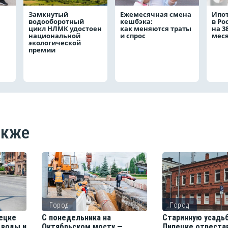
Замкнутый
Ежемесячная смена
Ипо
водооборотный
кешбэка:
в Ро
цикл НЛМК удостоен
как меняются траты
на 3
национальной
и спрос
мес
экологической
премии
акже
Город
Город
ецке
С понедельника на
Старинную усадьб
 воды и
Октябрьском мосту —
Липецке отреста