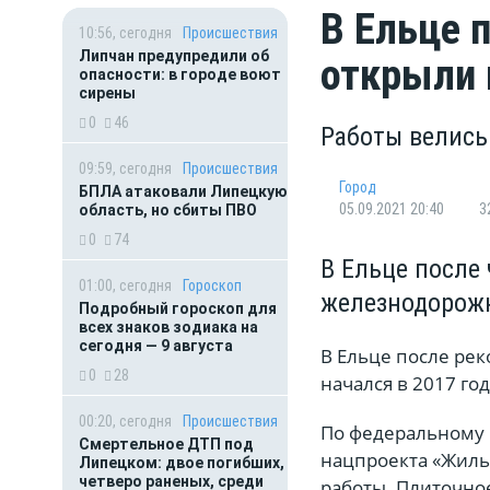
В Ельце 
10:56, сегодня
Происшествия
Липчан предупредили об
открыли 
опасности: в городе воют
сирены
0
46
Работы велись 
09:59, сегодня
Происшествия
Город
БПЛА атаковали Липецкую
05.09.2021 20:40
3
область, но сбиты ПВО
0
74
В Ельце после
01:00, сегодня
Гороскоп
железнодорож
Подробный гороскоп для
всех знаков зодиака на
сегодня — 9 августа
В Ельце после ре
0
28
начался в 2017 го
00:20, сегодня
Происшествия
По федеральному 
Смертельное ДТП под
нацпроекта «Жиль
Липецком: двое погибших,
четверо раненых, среди
работы. Плиточно