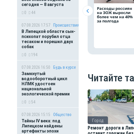
сегодня — 8 августа
Расходы россиян
на ЗОЖ выросли
0
44
более чем на 40%
за полгода
07.08.2026 17:57
Происшествия
В Липецкой области сын-
психопат порубил отца
тесаком и порешил двух
собак
0
194
07.08.2026 16:50
Будь в курсе
Замкнутый
Читайте т
водооборотный цикл
НЛМК удостоен
национальной
экологической премии
0
54
07.08.2026 15:15
Общество
Город
Тайны IV века: под
Липецком найдены
Ремонт дороги в Лип
артефакты эпохи
оставит горожан без