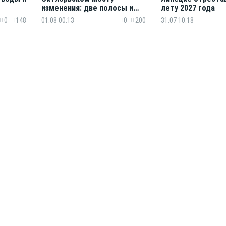
изменения: две полосы и
лету 2027 года
новые маршруты
0
148
01.08 00:13
0
200
31.07 10:18