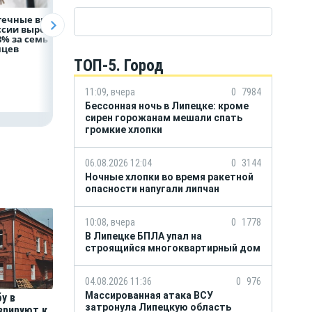
течные выдачи
На доброе дело:
Объем продаж
ссии выросли
НЛМК окажет
кредитов
8% за семь
помощь детям по
наличными в Ро
яцев
итогам
вырос на 64%
благотворительного
ТОП-5. Город
марафона
11:09, вчера
0
7984
Бессонная ночь в Липецке: кроме
сирен горожанам мешали спать
громкие хлопки
06.08.2026 12:04
0
3144
Ночные хлопки во время ракетной
опасности напугали липчан
10:08, вчера
0
1778
В Липецке БПЛА упал на
строящийся многоквартирный дом
04.08.2026 11:36
0
976
Массированная атака ВСУ
у в
затронула Липецкую область
врируют к