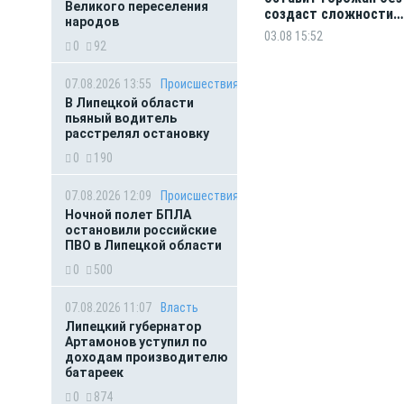
Великого переселения
создаст сложности
народов
водителям
03.08 15:52
0
92
07.08.2026 13:55
Происшествия
В Липецкой области
пьяный водитель
расстрелял остановку
0
190
07.08.2026 12:09
Происшествия
Ночной полет БПЛА
остановили российские
ПВО в Липецкой области
0
500
07.08.2026 11:07
Власть
Липецкий губернатор
Артамонов уступил по
доходам производителю
батареек
0
874