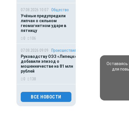
07.08.2026 10:07
Общество
Учёные предупредили
липчан о сильном
геомагнитном ударе в
пятницу
0
106
07.08.2026 09:09
Происшествия
Руководству ОЭЗ «Липецк»
добавили эпизод о
Оставаясь 
мошенничестве на 81 млн
для пов
рублей
0
138
07.08.2026 09:05
Деньги
ВСЕ НОВОСТИ
Ежемесячная смена
кешбэка: как меняются
траты и спрос
0
90
07.08.2026 08:02
Общество