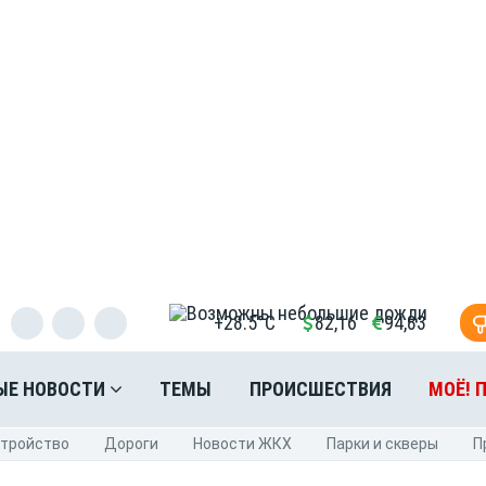
+28.5°C
82,16
94,83
ЫЕ НОВОСТИ
ТЕМЫ
ПРОИСШЕСТВИЯ
МОЁ! 
стройство
Дороги
Новости ЖКХ
Парки и скверы
П