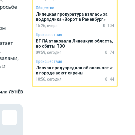
просьбе
Общество
Липецкая прокуратура взялась за
подрядчика «Ворот в Раненбург»
15:26, вчера
0
104
ком
Происшествия
БПЛА атаковали Липецкую область,
атает
но сбиты ПВО
с
09:59, сегодня
0
74
залами,
Происшествия
ься
Липчан предупредили об опасности:
в городе воют сирены
10:56, сегодня
0
44
илл ЛУНЁВ