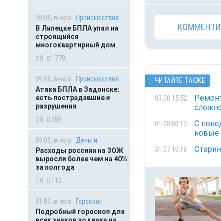
10:08, вчера
Происшествия
КОММЕНТИ
В Липецке БПЛА упал на
строящийся
многоквартирный дом
0
1778
09:58, вчера
Происшествия
ЧИТАЙТЕ ТАКЖЕ
Атака БПЛА в Задонске:
Ремонт
03.08 15:52
есть пострадавшие и
разрушения
сложно
0
608
С поне
01.08 00:13
новые
09:05, вчера
Деньги
Старин
31.07 10:18
Расходы россиян на ЗОЖ
выросли более чем на 40%
за полгода
0
110
01:00, вчера
Гороскоп
Подробный гороскоп для
всех знаков зодиака на