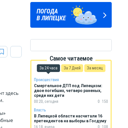
ЛИПЕЦКИЕ
ПОГОДА
ГОРОСКОП
РЕАЛИИ
В ЛИПЕЦКЕ
НА КАЖДЫЙ ДЕНЬ
Новости Липецка и области
в Телеграм
Самое читаемое
За 24 часа
За 7 Дней
За месяц
Происшествия
Смертельное ДТП под Липецком:
двое погибших, четверо раненых,
нт здесь
среди них дети
и.
00:20, сегодня
0
150
Власть
ы»
В Липецкой области насчитали 16
абные
претендентов на выборы в Госдуму
ы,
16:18, вчера
0
108