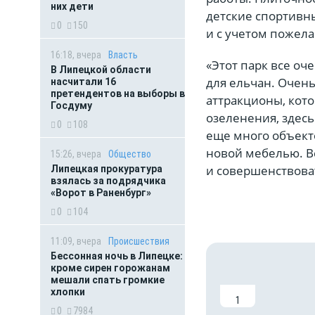
них дети
детские спортивн
0
150
и с учетом пожел
16:18, вчера
Власть
«Этот парк все оч
В Липецкой области
для ельчан. Очень
насчитали 16
претендентов на выборы в
аттракционы, кото
Госдуму
озеленения, здесь
0
108
еще много объект
новой мебелью. Вс
15:26, вчера
Общество
и совершенствоват
Липецкая прокуратура
взялась за подрядчика
«Ворот в Раненбург»
0
104
11:09, вчера
Происшествия
Бессонная ночь в Липецке:
кроме сирен горожанам
мешали спать громкие
хлопки
1
0
7984