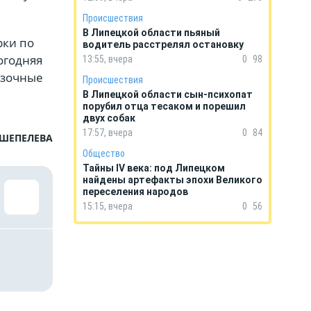
Происшествия
В Липецкой области пьяный
рки по
водитель расстрелял остановку
огодняя
13:55, вчера
0
98
азочные
Происшествия
В Липецкой области сын-психопат
порубил отца тесаком и порешил
двух собак
17:57, вчера
0
84
 ШЕПЕЛЕВА
Общество
Тайны IV века: под Липецком
найдены артефакты эпохи Великого
переселения народов
15:15, вчера
0
56