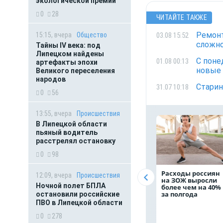
экологической премии
0
28
ЧИТАЙТЕ ТАКЖЕ
Ремонт
03.08 15:52
15:15, вчера
Общество
сложно
Тайны IV века: под
Липецком найдены
С поне
01.08 00:13
артефакты эпохи
новые
Великого переселения
народов
Старин
31.07 10:18
0
56
13:55, вчера
Происшествия
В Липецкой области
пьяный водитель
расстрелял остановку
0
98
Расходы россиян
12:09, вчера
Происшествия
на ЗОЖ выросли
Ночной полет БПЛА
более чем на 40%
за полгода
остановили российские
ПВО в Липецкой области
0
278