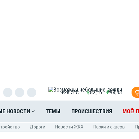
+28.5°C
82,16
94,83
ЫЕ НОВОСТИ
ТЕМЫ
ПРОИСШЕСТВИЯ
МОЁ! 
стройство
Дороги
Новости ЖКХ
Парки и скверы
П