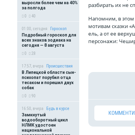
выросли более чем на 40%
разбирать их не с
за полгода
0
40
Напомним, в этом 
мотивам сказки «А
01:00, сегодня
Гороскоп
ель, а от ее верх
Подробный гороскоп для
всех знаков зодиака на
персонажи: Чешир
сегодня — 8 августа
0
28
17:57, вчера
Происшествия
В Липецкой области сын-
психопат порубил отца
тесаком и порешил двух
собак
0
90
16:50, вчера
Будь в курсе
КОММЕНТИ
Замкнутый
водооборотный цикл
НЛМК удостоен
национальной