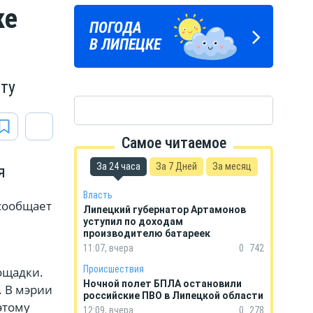
ке
ЛИПЕЦКИЕ
ПОГОДА
ГОРОСКОП
РЕАЛИИ
В ЛИПЕЦКЕ
НА КАЖДЫЙ ДЕНЬ
Новости Липецка и области
в Телеграм
ту
Самое читаемое
За 24 часа
За 7 Дней
За месяц
я
Власть
сообщает
Липецкий губернатор Артамонов
уступил по доходам
производителю батареек
11:07, вчера
0
742
Происшествия
ощадки.
Ночной полет БПЛА остановили
. В мэрии
российские ПВО в Липецкой области
этому
12:09, вчера
0
278