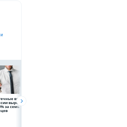
 и
течные выдачи
На доброе дело:
Объем продаж
ссии выросли
НЛМК окажет
кредитов
8% за семь
помощь детям по
наличными в Ро
яцев
итогам
вырос на 64%
благотворительного
марафона