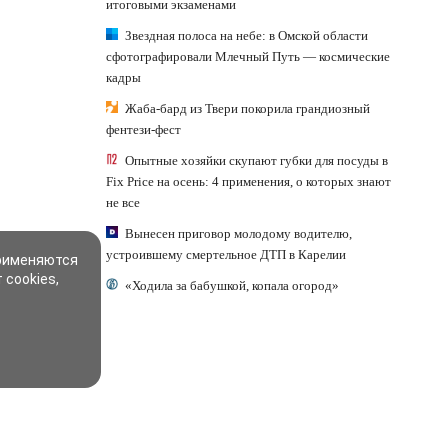
итоговыми экзаменами
Звездная полоса на небе: в Омской области
сфотографировали Млечный Путь — космические
кадры
Жаба-бард из Твери покорила грандиозный
фентези-фест
Опытные хозяйки скупают губки для посуды в
Fix Price на осень: 4 применения, о которых знают
не все
Вынесен приговор молодому водителю,
устроившему смертельное ДТП в Карелии
применяются
 cookies,
«Ходила за бабушкой, копала огород»