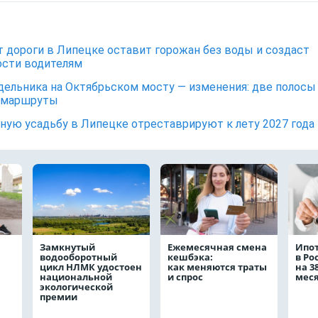
 дороги в Липецке оставит горожан без воды и создаст
сти водителям
дельника на Октябрьском мосту — изменения: две полосы
 маршруты
ную усадьбу в Липецке отреставрируют к лету 2027 года
Замкнутый
Ежемесячная смена
Ипо
водооборотный
кешбэка:
в Ро
цикл НЛМК удостоен
как меняются траты
на 3
национальной
и спрос
мес
экологической
премии