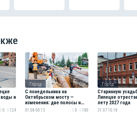
акже
Город
Город
ецке
С понедельника на
Старинную усадьб
 воды и
Октябрьском мосту —
Липецке отреста
изменения: две полосы и
лету 2027 года
новые маршруты
0
124
01.08 00:13
0
180
31.07 10:18