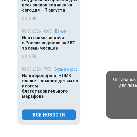
всех знаков зодиака на
сегодня — 7 августа
0
40
06.08.2026 18:05
Деньги
Ипотечные выдачи
в России выросли на 38%
за семь месяцев
0
58
06.08.2026 17:55
Будь в курсе
На доброе дело: НЛМК
Оставаясь 
окажет помощь детям по
для пов
итогам
благотворительного
марафона
0
46
ВСЕ НОВОСТИ
06.08.2026 16:45
Погода
Липчане рискуют получить
солнечный удар: в регионе
жара под 40 градусов