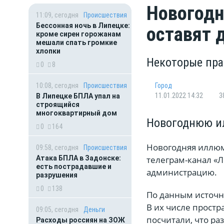
Новогод
11:09, сегодня
Происшествия
Бессонная ночь в Липецке:
оставят 
кроме сирен горожанам
мешали спать громкие
хлопки
Некоторые пра
0
8
10:08, сегодня
Происшествия
Город
11.01.2022 14:32
3
В Липецке БПЛА упал на
строящийся
многоквартирный дом
Новогоднюю и
0
164
Новогодняя иллюм
09:58, сегодня
Происшествия
Атака БПЛА в Задонске:
телеграм-канал «
есть пострадавшие и
администрацию.
разрушения
0
138
По данным источн
В их числе простр
09:05, сегодня
Деньги
посчитали, что ра
Расходы россиян на ЗОЖ