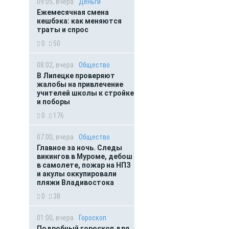
09:05, вчера
Деньги
Ежемесячная смена
кешбэка: как меняются
траты и спрос
0
50
08:02, вчера
Общество
В Липецке проверяют
жалобы на привлечение
учителей школы к стройке
и поборы
0
176
07:00, вчера
Общество
Главное за ночь. Следы
викингов в Муроме, дебош
в самолете, пожар на НПЗ
и акулы оккупировали
пляжи Владивостока
0
38
01:00, вчера
Гороскоп
Подробный гороскоп для