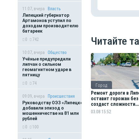
11:07, вчера
Власть
Липецкий губернатор
Артамонов уступил по
доходам производителю
батареек
Читайте т
0
742
10:07, вчера
Общество
Учёные предупредили
липчан о сильном
геомагнитном ударе в
пятницу
0
74
Город
Ремонт дороги в Лип
09:09, вчера
Происшествия
оставит горожан без
Руководству ОЭЗ «Липецк»
создаст сложности
добавили эпизод о
водителям
03.08 15:52
мошенничестве на 81 млн
рублей
0
100