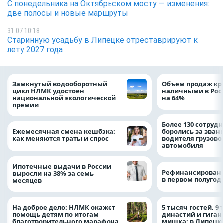
С понедельника на Октябрьском мосту — изменения:
две полосы и новые маршруты
31.07 10:18
Старинную усадьбу в Липецке отреставрируют к
лету 2027 года
Замкнутый водооборотный
Объем продаж кр
цикл НЛМК удостоен
наличными в Рос
национальной экологической
на 64%
премии
Более 130 сотруд
Ежемесячная смена кешбэка:
боролись за зван
как меняются траты и спрос
водителя грузово
автомобиля
Ипотечные выдачи в России
Рефинансировани
выросли на 38% за семь
в первом полугоди
месяцев
На доброе дело: НЛМК окажет
5 тысяч гостей, 9
помощь детям по итогам
династий и гиган
благотворительного марафона
мишка: в Липецк