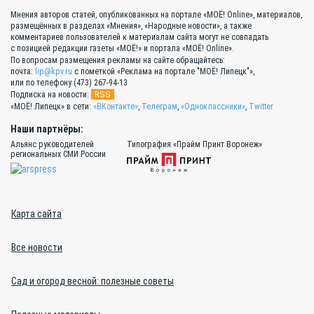
Мнения авторов статей, опубликованных на портале «МОЁ! Online», материалов,
размещённых в разделах «Мнения», «Народные новости», а также
комментариев пользователей к материалам сайта могут не совпадать
с позицией редакции газеты «МОЁ!» и портала «МОЁ! Online».
По вопросам размещения рекламы на сайте обращайтесь:
почта:
lip@kpv.ru
с пометкой «Реклама на портале "МОЁ! Липецк"»,
или по телефону (473) 267-94-13
RSS
Подписка на новости:
«МОЁ! Липецк» в сети:
«ВКонтакте»
,
Телеграм
,
«Одноклассники»
,
Twitter
Наши партнёры:
Альянс руководителей
Типография «Прайм Принт Воронеж»
региональных СМИ России
Карта сайта
Все новости
Сад и огород весной: полезные советы