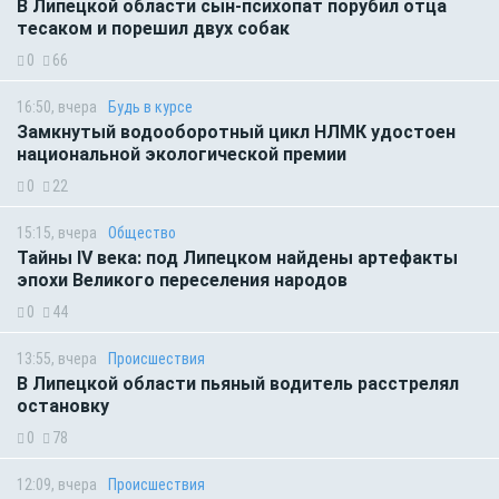
В Липецкой области сын-психопат порубил отца
тесаком и порешил двух собак
0
66
16:50, вчера
Будь в курсе
Замкнутый водооборотный цикл НЛМК удостоен
национальной экологической премии
0
22
15:15, вчера
Общество
Тайны IV века: под Липецком найдены артефакты
эпохи Великого переселения народов
0
44
13:55, вчера
Происшествия
В Липецкой области пьяный водитель расстрелял
остановку
0
78
12:09, вчера
Происшествия