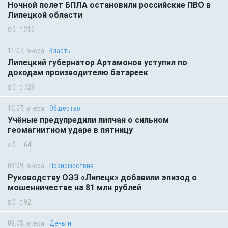
Ночной полет БПЛА остановили российские ПВО в
Липецкой области
0
212
11:07, вчера
Власть
Липецкий губернатор Артамонов уступил по
доходам производителю батареек
0
728
10:07, вчера
Общество
Учёные предупредили липчан о сильном
геомагнитном ударе в пятницу
0
64
09:09, вчера
Происшествия
Руководству ОЭЗ «Липецк» добавили эпизод о
мошенничестве на 81 млн рублей
0
92
09:05, вчера
Деньги