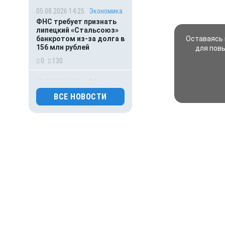
05.08.2026 14:25
Экономика
ФНС требует признать
липецкий «Стальсоюз»
банкротом из-за долга в
Оставаясь 
156 млн рублей
для пов
0
130
05.08.2026 14:01
Общество
Выяснилось, кто не
ВСЕ НОВОСТИ
сможет получить
загранпаспорт через МФЦ
0
48
05.08.2026 13:23
Дети
Маленьким липчанам
добавили 6 рублей на
питание в детских садах
0
130
05.08.2026 12:15
Спорт
Легенды спорта требуют