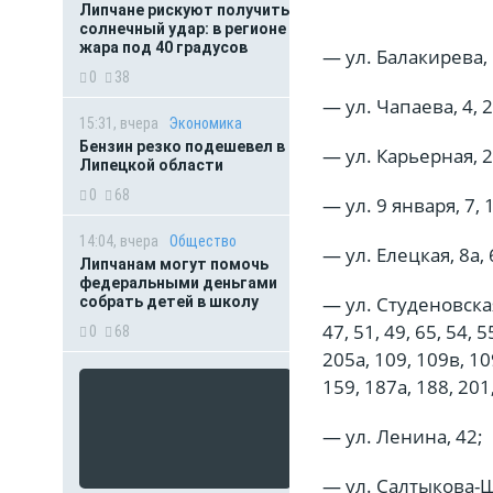
Липчане рискуют получить
солнечный удар: в регионе
жара под 40 градусов
— ул. Балакирева, 
0
38
— ул. Чапаева, 4, 2
15:31, вчера
Экономика
Бензин резко подешевел в
— ул. Карьерная, 2
Липецкой области
0
68
— ул. 9 января, 7, 1
14:04, вчера
Общество
— ул. Елецкая, 8а, 6
Липчанам могут помочь
федеральными деньгами
— ул. Студеновская, 4
собрать детей в школу
47, 51, 49, 65, 54, 5
0
68
205а, 109, 109в, 10
159, 187а, 188, 201
— ул. Ленина, 42;
— ул. Салтыкова-Щ