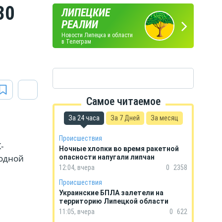
30
ЛИПЕЦКИЕ
ПОГОДА
ГОРОСКОП
РЕАЛИИ
В ЛИПЕЦКЕ
НА КАЖДЫЙ ДЕНЬ
Новости Липецка и области
в Телеграм
Самое читаемое
За 24 часа
За 7 Дней
За месяц
Происшествия
-
Ночные хлопки во время ракетной
лодной
опасности напугали липчан
12:04, вчера
0
2358
Происшествия
Украинские БПЛА залетели на
территорию Липецкой области
11:05, вчера
0
622