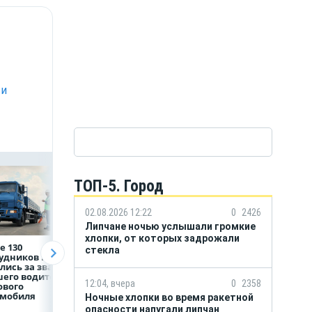
 и
ТОП-5. Город
02.08.2026 12:22
0
2426
Липчане ночью услышали громкие
хлопки, от которых задрожали
е 130
Рефинансирование
5 тысяч гостей, 9
стекла
рудников НЛМК
кредитов в первом
трудовых династ
лись за звание
полугодии 2026 года
и гигантский
его водителя
мишка: в Липецк
12:04, вчера
0
2358
ового
подвели итоги
омобиля
фестиваля «Вмес
Ночные хлопки во время ракетной
лучше»
опасности напугали липчан