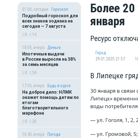
Более 20
01:00, сегодня
Гороскоп
Подробный гороскоп для
января
всех знаков зодиака на
сегодня — 7 августа
0
14
Ресурс отключ
18:05, вчера
Деньги
Город
Ипотечные выдачи
29.01.2025 21:57
1
в России выросли на 38%
за семь месяцев
0
34
В Липецке гря
17:55, вчера
Будь в курсе
30 января в связи
На доброе дело: НЛМК
окажет помощь детям по
Липецк» временно,
итогам
воды потребителя
благотворительного
марафона
— ул. Гоголя, 1, 2, 2
0
28
— ул. Громовой, 5;
16:45, вчера
Погода