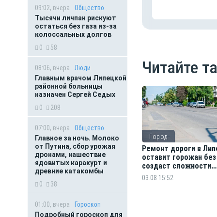
09:02, вчера
Общество
Тысячи личпан рискуют
остаться без газа из-за
колоссальных долгов
0
58
Читайте т
08:06, вчера
Люди
Главным врачом Липецкой
районной больницы
назначен Сергей Седых
0
208
07:00, вчера
Общество
Город
Главное за ночь. Молоко
от Путина, сбор урожая
Ремонт дороги в Лип
дронами, нашествие
оставит горожан без
ядовитых каракурт и
создаст сложности
древние катакомбы
водителям
03.08 15:52
0
38
01:00, вчера
Гороскоп
Подробный гороскоп для