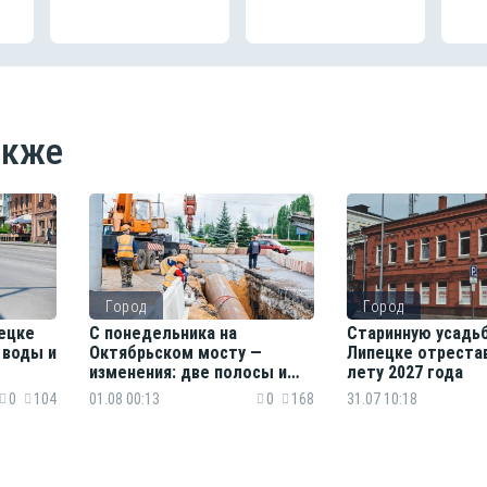
акже
Город
Город
ецке
С понедельника на
Старинную усадьб
 воды и
Октябрьском мосту —
Липецке отреста
изменения: две полосы и
лету 2027 года
новые маршруты
0
104
01.08 00:13
0
168
31.07 10:18