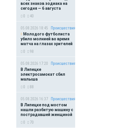
всех знаков зодиака на
сегодня — 6 августа
0
40
05.08.2026 18:45
Происшествия
Молодого футболиста
убило молнией во время
матча на глазах зрителей
0
98
05.08.2026 17:20
Происшествия
В Липецке
электросамокат сбил
малыша
0
88
05.08.2026 16:37
Происшествия
В Липецке под мостом
нашли разбитую машину с
пострадавшей женщиной
0
70