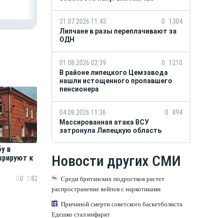
31.07.2026 11:43
0
1304
Липчане в разы переплачивают за
ОДН
01.08.2026 02:39
0
1210
В районе липецкого Цемзавода
нашли истощенного пропавшего
пенсионера
04.08.2026 11:36
0
894
Массированная атака ВСУ
затронула Липецкую область
у в
Новости других СМИ
врируют к
0
82
Среди британских подростков растет
распространение вейпов с наркотиками
Причиной смерти советского баскетболиста
Едешко стал инфаркт