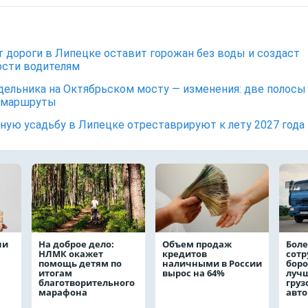
 дороги в Липецке оставит горожан без воды и создаст
сти водителям
дельника на Октябрьском мосту — изменения: две полосы
 маршруты
ную усадьбу в Липецке отреставрируют к лету 2027 года
чи
На доброе дело:
Объем продаж
Боле
НЛМК окажет
кредитов
сот
помощь детям по
наличными в России
боро
итогам
вырос на 64%
лучш
благотворительного
груз
марафона
авт