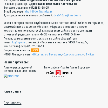
Главный редактор:
Деревяшкин Владислав Анатольевич
Телефон редакции:
(4722) 33-58-25
E-mail редакции:
dva3-10der@yandex.ru
Для юридически значимых сообщений:
dva3-10der@yandex.ru
Мнения авторов статей, опубликованных на портале «МОЁ! Online», материалов,
размещённых в разделах «Мнения», «Народные новости», а также
комментариев пользователей к материалам сайта могут не совпадать
с позицией редакции газеты «МОЁ!» и портала «МОЁ! Online».
По вопросам размещения рекламы на сайте обращайтесь:
почта:
lip@kpv.ru
с пометкой «Реклама на портале "МОЁ! Липецк"»,
или по телефону (473) 267-94-13
RSS
Подписка на новости:
«МОЁ! Липецк» в сети:
«ВКонтакте»
,
Телеграм
,
«Одноклассники»
,
Twitter
Наши партнёры:
Альянс руководителей
Типография «Прайм Принт Воронеж»
региональных СМИ России
Карта сайта
Все новости