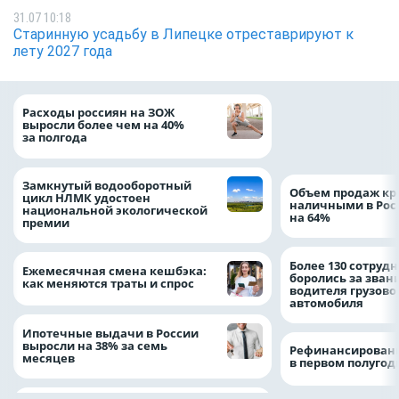
31.07 10:18
Старинную усадьбу в Липецке отреставрируют к
лету 2027 года
На доброе дело: 
Расходы россиян на ЗОЖ
помощь детям по
выросли более чем на 40%
благотворительн
за полгода
Замкнутый водооборотный
Объем продаж кр
цикл НЛМК удостоен
наличными в Рос
национальной экологической
на 64%
премии
Более 130 сотруд
Ежемесячная смена кешбэка:
боролись за зван
как меняются траты и спрос
водителя грузово
автомобиля
Ипотечные выдачи в России
выросли на 38% за семь
Рефинансировани
месяцев
в первом полугоди