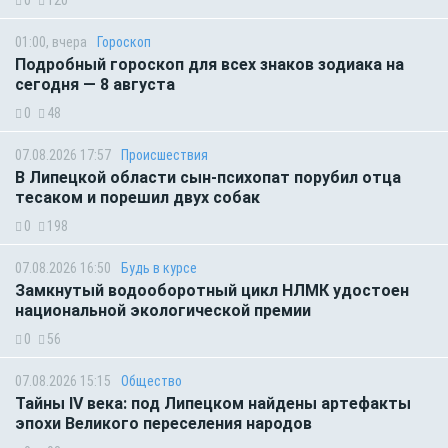
0
120
01:00, вчера
Гороскоп
Подробный гороскоп для всех знаков зодиака на
сегодня — 8 августа
0
48
07.08.2026 17:57
Происшествия
В Липецкой области сын-психопат порубил отца
тесаком и порешил двух собак
0
198
07.08.2026 16:50
Будь в курсе
Замкнутый водооборотный цикл НЛМК удостоен
национальной экологической премии
0
56
07.08.2026 15:15
Общество
Тайны IV века: под Липецком найдены артефакты
эпохи Великого переселения народов