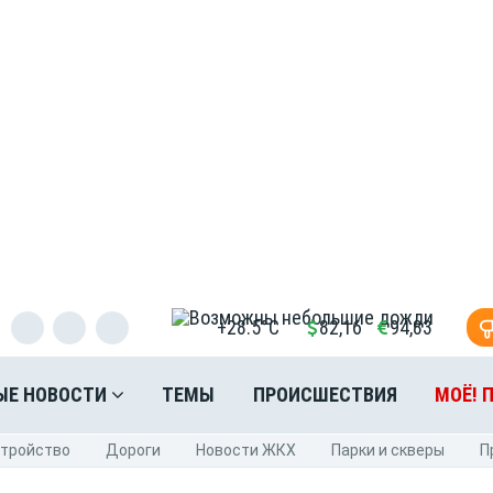
+28.5°C
82,16
94,83
ЫЕ НОВОСТИ
ТЕМЫ
ПРОИСШЕСТВИЯ
МОЁ! 
стройство
Дороги
Новости ЖКХ
Парки и скверы
П