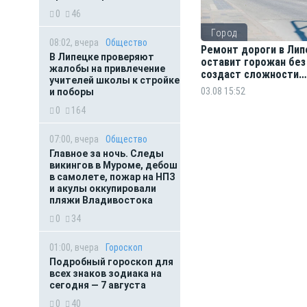
0
46
Город
08:02, вчера
Общество
Ремонт дороги в Лип
В Липецке проверяют
оставит горожан без
жалобы на привлечение
создаст сложности
учителей школы к стройке
водителям
03.08 15:52
и поборы
0
164
07:00, вчера
Общество
Главное за ночь. Следы
викингов в Муроме, дебош
в самолете, пожар на НПЗ
и акулы оккупировали
пляжи Владивостока
0
34
01:00, вчера
Гороскоп
Подробный гороскоп для
всех знаков зодиака на
сегодня — 7 августа
0
40