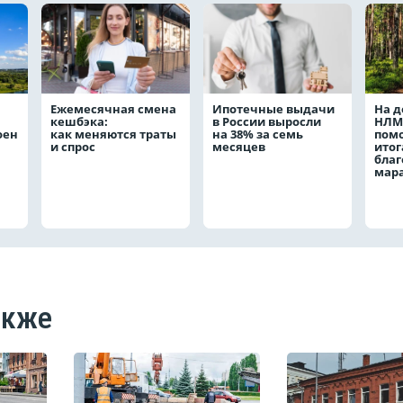
Ежемесячная смена
Ипотечные выдачи
На д
кешбэка:
в России выросли
НЛМ
оен
как меняются траты
на 38% за семь
пом
и спрос
месяцев
ито
благ
мар
акже