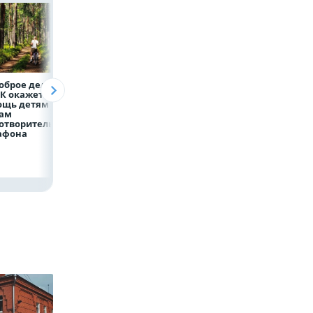
оброе дело:
Объем продаж
Более 130
К окажет
кредитов
сотрудников НЛ
ощь детям по
наличными в России
боролись за зван
гам
вырос на 64%
лучшего водител
отворительного
грузового
афона
автомобиля