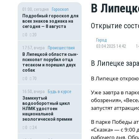
В Липецк
01:00, сегодня
Гороскоп
Подробный гороскоп для
всех знаков зодиака на
Открытие сост
сегодня — 8 августа
0
20
Город
03.04.2025 14:42
1
17:57, вчера
Происшествия
В Липецкой области сын-
психопат порубил отца
В Липецке зар
тесаком и порешил двух
собак
В Липецке откроют
0
70
Уже завтра в парк
16:50, вчера
Будь в курсе
Замкнутый
обозрения», «Весе
водооборотный цикл
запустят аттракци
НЛМК удостоен
национальной
экологической премии
В парке Победы ат
0
24
«Сказка» — с 9:00 
рабочего дня. Обр