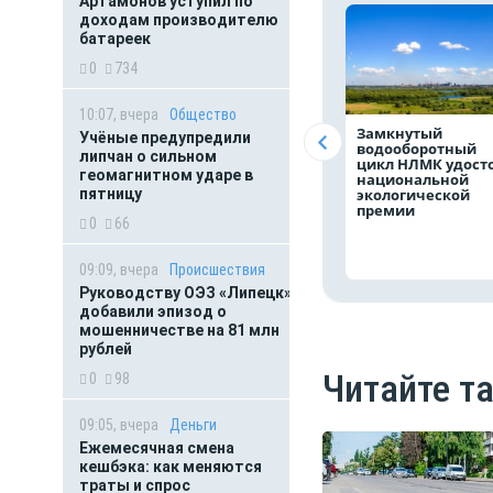
Артамонов уступил по
доходам производителю
батареек
0
734
10:07, вчера
Общество
Замкнутый
Учёные предупредили
водооборотный
липчан о сильном
цикл НЛМК удост
геомагнитном ударе в
национальной
пятницу
экологической
премии
0
66
09:09, вчера
Происшествия
Руководству ОЭЗ «Липецк»
добавили эпизод о
мошенничестве на 81 млн
рублей
Читайте т
0
98
09:05, вчера
Деньги
Ежемесячная смена
кешбэка: как меняются
траты и спрос