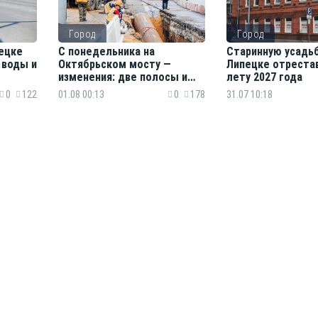
Город
Город
ецке
С понедельника на
Старинную усадьб
 воды и
Октябрьском мосту —
Липецке отреста
изменения: две полосы и
лету 2027 года
новые маршруты
0
122
01.08 00:13
0
178
31.07 10:18