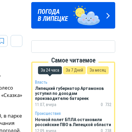
ЛИПЕЦКИЕ
ПОГОДА
ГОРОСКОП
РЕАЛИИ
В ЛИПЕЦКЕ
НА КАЖДЫЙ ДЕНЬ
Новости Липецка и области
в Телеграм
Самое читаемое
За 24 часа
За 7 Дней
За месяц
.
Власть
олесо
Липецкий губернатор Артамонов
уступил по доходам
 «Сказка»
производителю батареек
11:07, вчера
0
732
Происшествия
, в парке
Ночной полет БПЛА остановили
нчания
российские ПВО в Липецкой области
погодой,
12:09, вчера
0
238