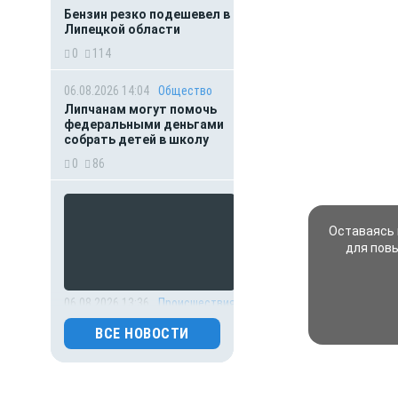
Бензин резко подешевел в
Липецкой области
0
114
06.08.2026 14:04
Общество
Липчанам могут помочь
федеральными деньгами
собрать детей в школу
0
86
Оставаясь 
для пов
06.08.2026 13:36
Происшествия
Невероятное спасение:
ВСЕ НОВОСТИ
боец СВО пережил встречу
с медведем и удар молнии
0
92