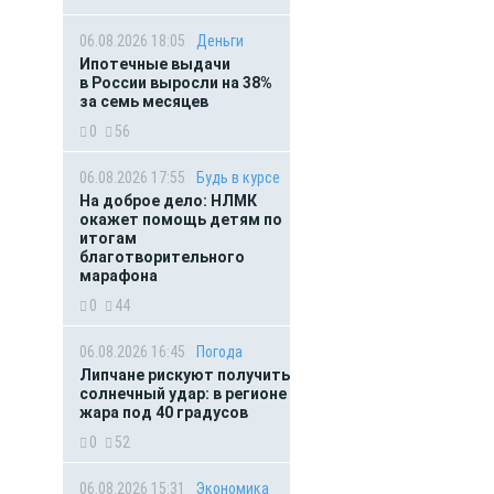
06.08.2026 18:05
Деньги
Ипотечные выдачи
в России выросли на 38%
за семь месяцев
0
56
06.08.2026 17:55
Будь в курсе
На доброе дело: НЛМК
окажет помощь детям по
итогам
благотворительного
марафона
0
44
06.08.2026 16:45
Погода
Липчане рискуют получить
солнечный удар: в регионе
жара под 40 градусов
0
52
06.08.2026 15:31
Экономика