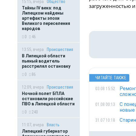
15:15, вчера
Общество
загруженностью и
Тайны IV века: под
Липецком найдены
артефакты эпохи
Великого переселения
народов
0
46
13:55, вчера
Происшествия
В Липецкой области
пьяный водитель
расстрелял остановку
0
86
ЧИТАЙТЕ ТАКЖЕ
12:09, вчера
Происшествия
Ремонт
03.08 15:52
Ночной полет БПЛА
сложно
остановили российские
ПВО в Липецкой области
С поне
01.08 00:13
новые
0
240
Старин
31.07 10:18
11:07, вчера
Власть
Липецкий губернатор