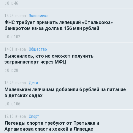
0
46
14:25, вчера
Экономика
ФНС требует признать липецкий «Стальсоюз»
банкротом из-за долга в 156 млн рублей
0
102
14:01, вчера
Общество
Выяснилось, кто не сможет получить
загранпаспорт через МФЦ
0
28
13:23, вчера
Дети
Маленьким липчанам добавили 6 рублей на питание
в детских садах
0
106
12:15, вчера
Спорт
Легенды спорта требуют от Третьяка и
Артамонова спасти хоккей в Липецке