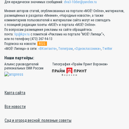
Для юридически значимых сообщений:
dva3-10der@yandex.ru
Мнения авторов статей, опубликованных на портале «МОЁ! Online», материалов,
размещённых в разделах «Мнения», «Народные новости», а также
комментариев пользователей к материалам сайта могут не совпадать
с позицией редакции газеты «МОЁ!» и портала «МОЁ! Online».
По вопросам размещения рекламы на сайте обращайтесь:
почта:
lip@kpv.ru
с пометкой «Реклама на портале "МОЁ! Липецк"»,
или по телефону (473) 267-94-13
RSS
Подписка на новости:
«МОЁ! Липецк» в сети:
«ВКонтакте»
,
Телеграм
,
«Одноклассники»
,
Twitter
Наши партнёры:
Альянс руководителей
Типография «Прайм Принт Воронеж»
региональных СМИ России
Карта сайта
Все новости
Сад и огород весной: полезные советы