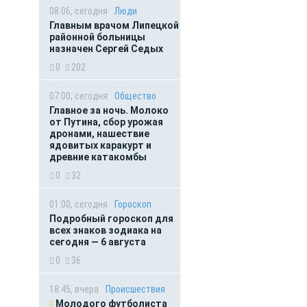
08:06, сегодня
Люди
Главным врачом Липецкой
районной больницы
назначен Сергей Седых
0
202
07:00, сегодня
Общество
Главное за ночь. Молоко
от Путина, сбор урожая
дронами, нашествие
ядовитых каракурт и
древние катакомбы
0
32
01:00, сегодня
Гороскоп
Подробный гороскоп для
всех знаков зодиака на
сегодня — 6 августа
0
36
18:45, вчера
Происшествия
Молодого футболиста