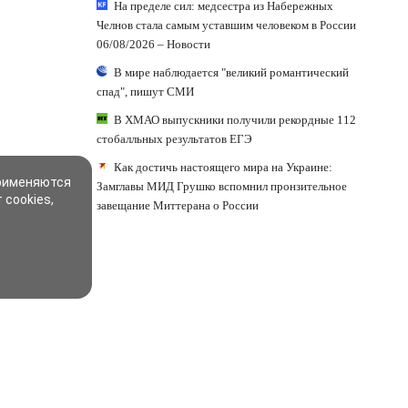
На пределе сил: медсестра из Набережных
Челнов стала самым уставшим человеком в России
06/08/2026 – Новости
В мире наблюдается "великий романтический
спад", пишут СМИ
В ХМАО выпускники получили рекордные 112
стобалльных результатов ЕГЭ
Как достичь настоящего мира на Украине:
применяются
Замглавы МИД Грушко вспомнил пронзительное
 cookies,
завещание Миттерана о России