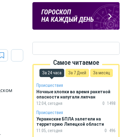
ЛИПЕЦКИЕ
ПОГОДА
ГОРОСКОП
РЕАЛИИ
В ЛИПЕЦКЕ
НА КАЖДЫЙ ДЕНЬ
Новости Липецка и области
в Телеграм
Самое читаемое
За 24 часа
За 7 Дней
За месяц
Происшествия
дском
Ночные хлопки во время ракетной
опасности напугали липчан
12:04, сегодня
0
1498
Происшествия
Украинские БПЛА залетели на
территорию Липецкой области
11:05, сегодня
0
496
.