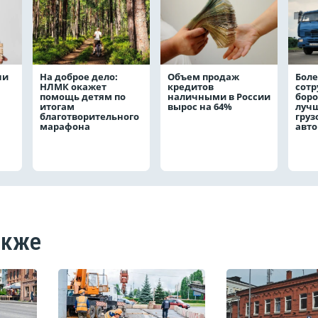
чи
На доброе дело:
Объем продаж
Боле
НЛМК окажет
кредитов
сот
помощь детям по
наличными в России
боро
итогам
вырос на 64%
лучш
благотворительного
груз
марафона
авт
акже