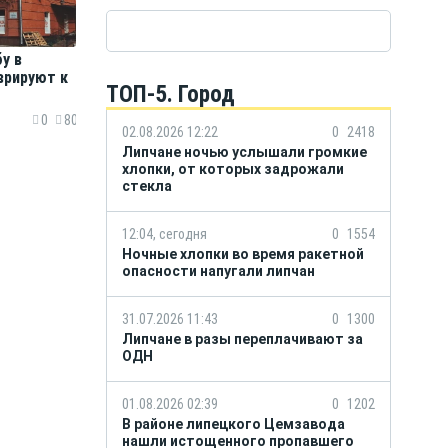
у в
врируют к
ТОП-5. Город
0
80
02.08.2026 12:22
0
2418
Липчане ночью услышали громкие
хлопки, от которых задрожали
стекла
12:04, сегодня
0
1554
Ночные хлопки во время ракетной
опасности напугали липчан
31.07.2026 11:43
0
1300
Липчане в разы переплачивают за
ОДН
01.08.2026 02:39
0
1202
В районе липецкого Цемзавода
нашли истощенного пропавшего