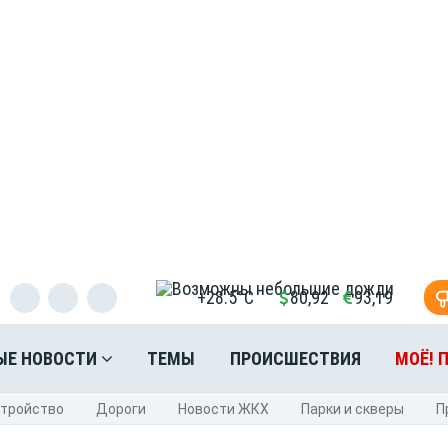
+28.5°C
80,92
93,19
ЫЕ НОВОСТИ
ТЕМЫ
ПРОИСШЕСТВИЯ
МОЁ! 
стройство
Дороги
Новости ЖКХ
Парки и скверы
П