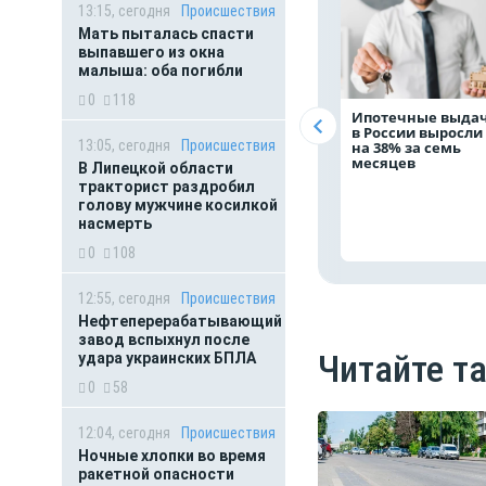
13:15, сегодня
Происшествия
Мать пыталась спасти
выпавшего из окна
малыша: оба погибли
0
118
Ипотечные выда
в России выросли
13:05, сегодня
Происшествия
на 38% за семь
месяцев
В Липецкой области
тракторист раздробил
голову мужчине косилкой
насмерть
0
108
12:55, сегодня
Происшествия
Нефтеперерабатывающий
завод вспыхнул после
Читайте т
удара украинских БПЛА
0
58
12:04, сегодня
Происшествия
Ночные хлопки во время
ракетной опасности