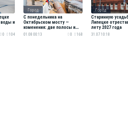
Город
Город
ецке
С понедельника на
Старинную усадьб
 воды и
Октябрьском мосту —
Липецке отреста
изменения: две полосы и
лету 2027 года
новые маршруты
0
104
01.08 00:13
0
168
31.07 10:18