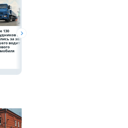
е 130
Рефинансирование
5 тысяч гостей, 9
рудников НЛМК
кредитов в первом
трудовых династ
лись за звание
полугодии 2026 года
и гигантский
его водителя
мишка: в Липецк
ового
подвели итоги
омобиля
фестиваля «Вмес
лучше»