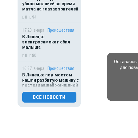
убило молнией во время
матча на глазах зрителей
0
94
17:20, вчера
Происшествия
В Липецке
электросамокат сбил
малыша
0
80
Оставаясь 
для пов
16:37, вчера
Происшествия
В Липецке под мостом
нашли разбитую машину с
пострадавшей женщиной
0
68
ВСЕ НОВОСТИ
14:25, вчера
Экономика
ФНС требует признать
липецкий «Стальсоюз»
банкротом из-за долга в
156 млн рублей
0
128