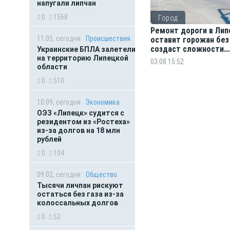
напугали липчан
0
1568
Город
Ремонт дороги в Лип
11:05, сегодня
Происшествия
оставит горожан без
создаст сложности
Украинские БПЛА залетели
водителям
на территорию Липецкой
03.08 15:52
области
0
510
10:09, сегодня
Экономика
ОЭЗ «Липецк» судится с
резидентом из «Ростеха»
из-за долгов на 18 млн
рублей
0
104
09:02, сегодня
Общество
Тысячи личпан рискуют
остаться без газа из-за
колоссальных долгов
0
52