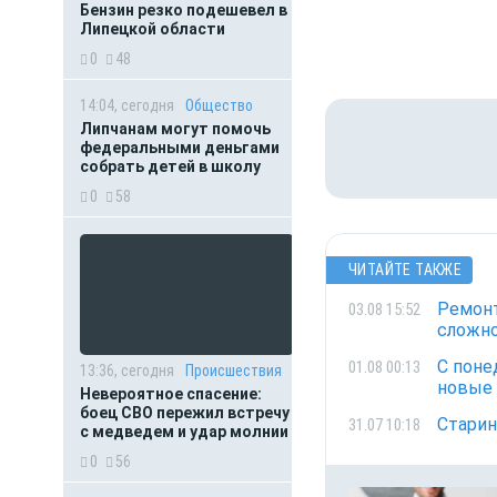
Бензин резко подешевел в
Липецкой области
0
48
14:04, сегодня
Общество
Липчанам могут помочь
федеральными деньгами
собрать детей в школу
0
58
ЧИТАЙТЕ ТАКЖЕ
Ремонт
03.08 15:52
сложно
С поне
01.08 00:13
13:36, сегодня
Происшествия
новые
Невероятное спасение:
боец СВО пережил встречу
Старин
31.07 10:18
с медведем и удар молнии
0
56