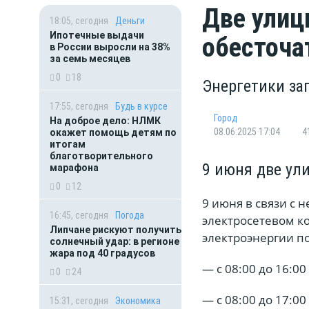
Две улиц
18:05, сегодня
Деньги
Ипотечные выдачи
обесточа
в России выросли на 38%
за семь месяцев
0
18
Энергетики за
17:55, сегодня
Будь в курсе
Город
На доброе дело: НЛМК
08.06.2025 17:04
4
окажет помощь детям по
итогам
благотворительного
9 июня две ул
марафона
0
12
9 июня в связи с
16:45, сегодня
Погода
электросетевом к
Липчане рискуют получить
электроэнергии п
солнечный удар: в регионе
жара под 40 градусов
— с 08:00 до 16:0
0
24
— с 08:00 до 17:0
15:31, сегодня
Экономика