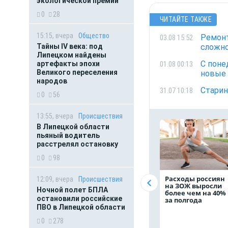
экологической премии
0
28
ЧИТАЙТЕ ТАКЖЕ
15:15, вчера
Общество
Ремонт
03.08 15:52
Тайны IV века: под
сложно
Липецком найдены
С поне
01.08 00:13
артефакты эпохи
Великого переселения
новые
народов
Старин
31.07 10:18
0
56
13:55, вчера
Происшествия
В Липецкой области
пьяный водитель
расстрелял остановку
0
98
Расходы россиян
12:09, вчера
Происшествия
на ЗОЖ выросли
Ночной полет БПЛА
более чем на 40%
остановили российские
за полгода
ПВО в Липецкой области
0
278