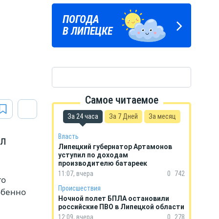
ЛИПЕЦКИЕ
ПОГОДА
ГОРОСКОП
РЕАЛИИ
В ЛИПЕЦКЕ
НА КАЖДЫЙ ДЕНЬ
Новости Липецка и области
в Телеграм
Самое читаемое
За 24 часа
За 7 Дней
За месяц
Власть
ал
Липецкий губернатор Артамонов
уступил по доходам
производителю батареек
11:07, вчера
0
742
го
Происшествия
обенно
Ночной полет БПЛА остановили
российские ПВО в Липецкой области
12:09, вчера
0
278