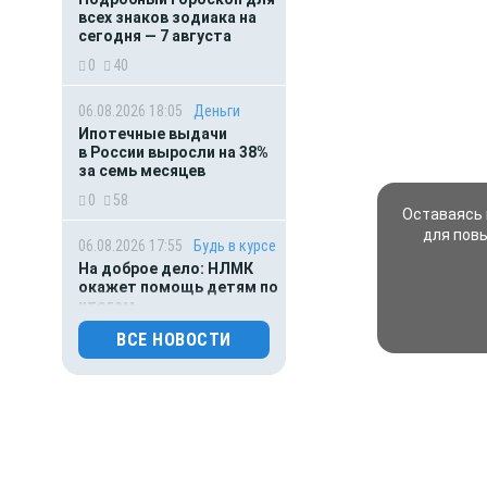
всех знаков зодиака на
сегодня — 7 августа
0
40
06.08.2026 18:05
Деньги
Ипотечные выдачи
в России выросли на 38%
за семь месяцев
0
58
Оставаясь 
для пов
06.08.2026 17:55
Будь в курсе
На доброе дело: НЛМК
окажет помощь детям по
итогам
благотворительного
ВСЕ НОВОСТИ
марафона
0
46
06.08.2026 16:45
Погода
Липчане рискуют получить
солнечный удар: в регионе
жара под 40 градусов