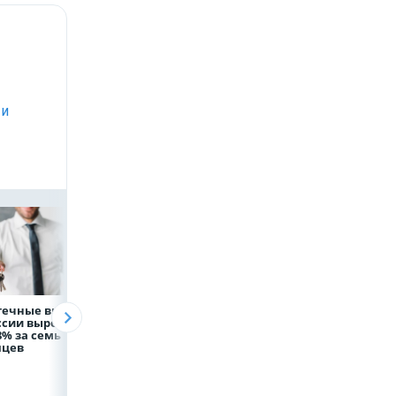
 и
течные выдачи
На доброе дело:
Объем продаж
ссии выросли
НЛМК окажет
кредитов
8% за семь
помощь детям по
наличными в Ро
яцев
итогам
вырос на 64%
благотворительного
марафона