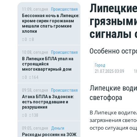
Липецкие
11:09, сегодня
Происшествия
Бессонная ночь в Липецке:
грязными
кроме сирен горожанам
мешали спать громкие
сигналы 
хлопки
0
8
Особенно остр
10:08, сегодня
Происшествия
В Липецке БПЛА упал на
строящийся
Город
многоквартирный дом
21.07.2025 03:09
1
0
164
Липецкие водит
09:58, сегодня
Происшествия
светофора
Атака БПЛА в Задонске:
есть пострадавшие и
разрушения
В Липецке водител
0
138
загрязнения свето
остро ситуация ощ
09:05, сегодня
Деньги
Расходы россиян на ЗОЖ