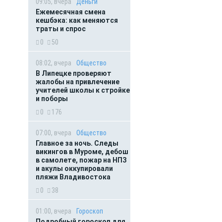
09:05, вчера
Деньги
Ежемесячная смена
кешбэка: как меняются
траты и спрос
0
50
08:02, вчера
Общество
В Липецке проверяют
жалобы на привлечение
учителей школы к стройке
и поборы
0
176
07:00, вчера
Общество
Главное за ночь. Следы
викингов в Муроме, дебош
в самолете, пожар на НПЗ
и акулы оккупировали
пляжи Владивостока
0
38
01:00, вчера
Гороскоп
Подробный гороскоп для