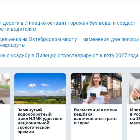
 дороги в Липецке оставит горожан без воды и создаст
сти водителям
дельника на Октябрьском мосту — изменения: две полосы
 маршруты
ную усадьбу в Липецке отреставрируют к лету 2027 года
Замкнутый
Ежемесячная смена
Ипо
водооборотный
кешбэка:
в Ро
цикл НЛМК удостоен
как меняются траты
на 3
национальной
и спрос
мес
экологической
премии