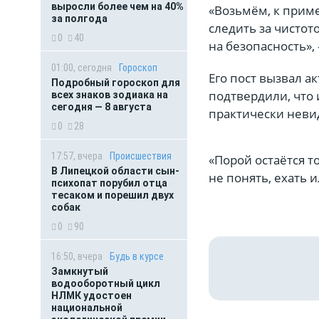
выросли более чем на 40%
«Возьмём, к приме
за полгода
следить за чистот
0
40
на безопасность»,
01:00, сегодня
Гороскоп
Его пост вызвал 
Подробный гороскоп для
подтвердили, что 
всех знаков зодиака на
сегодня — 8 августа
практически нев
0
28
17:57, вчера
Происшествия
«Порой остаётся 
В Липецкой области сын-
не понять, ехать 
психопат порубил отца
тесаком и порешил двух
собак
0
90
16:50, вчера
Будь в курсе
Замкнутый
водооборотный цикл
НЛМК удостоен
национальной