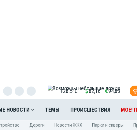
+28.5°C
82,16
94,83
ЫЕ НОВОСТИ
ТЕМЫ
ПРОИСШЕСТВИЯ
МОЁ! 
стройство
Дороги
Новости ЖКХ
Парки и скверы
П