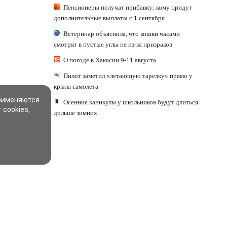
Пенсионеры получат прибавку: кому придут
дополнительные выплаты с 1 сентября
Ветеринар объяснила, что кошки часами
смотрят в пустые углы не из-за призраков
О погоде в Хакасии 9-11 августа
Пилот заметил «летающую тарелку» прямо у
крыла самолета
применяются
Осенние каникулы у школьников будут длиться
 cookies,
дольше зимних