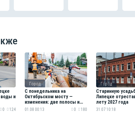
акже
Город
Город
ецке
С понедельника на
Старинную усадьб
 воды и
Октябрьском мосту —
Липецке отреста
изменения: две полосы и
лету 2027 года
новые маршруты
0
124
01.08 00:13
0
180
31.07 10:18