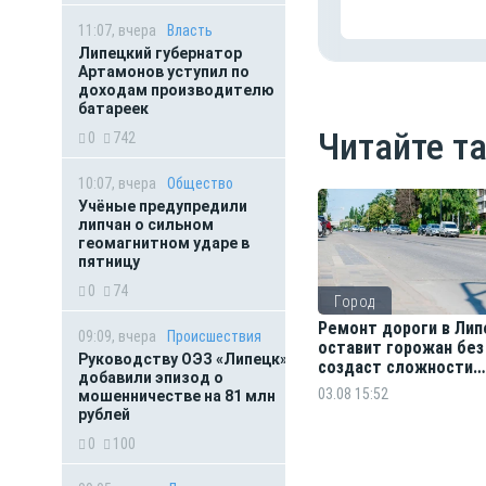
11:07, вчера
Власть
Липецкий губернатор
Артамонов уступил по
доходам производителю
батареек
Читайте т
0
742
10:07, вчера
Общество
Учёные предупредили
липчан о сильном
геомагнитном ударе в
пятницу
0
74
Город
Ремонт дороги в Лип
09:09, вчера
Происшествия
оставит горожан без
Руководству ОЭЗ «Липецк»
создаст сложности
добавили эпизод о
водителям
03.08 15:52
мошенничестве на 81 млн
рублей
0
100