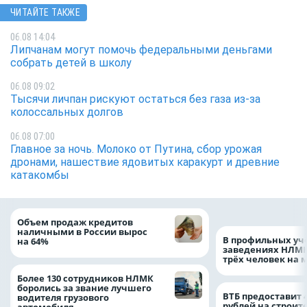
ЧИТАЙТЕ ТАКЖЕ
06.08 14:04
Липчанам могут помочь федеральными деньгами
собрать детей в школу
06.08 09:02
Тысячи личпан рискуют остаться без газа из-за
колоссальных долгов
06.08 07:00
Главное за ночь. Молоко от Путина, сбор урожая
дронами, нашествие ядовитых каракурт и древние
катакомбы
Объем продаж кредитов
наличными в России вырос
В профильных уч
на 64%
заведениях НЛМК
трёх человек на 
Более 130 сотрудников НЛМК
боролись за звание лучшего
ВТБ предоставит 
водителя грузового
рублей на строит
автомобиля