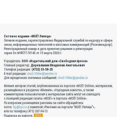
Сетевое издание «МОЁ! Липецк»
Сетевое издание, зарегистрировано Федеральной службой по надзору в сфере
связи, информационных технологий и массовых коммуникаций (Роскомнадзор).
Регистрационный номер и дата принятия решения о регистрации:
серия Эл №ФС77-78145 от 13 марта 2020 г.
Учредитель:
ООО «Издательский дом «Свободная пресса»
Главный редактор:
Деревяшкин Владислав Анатольевич
Телефон редакции:
(4722) 33-58-25
E-mail редакции:
dva3-10der@yandex.ru
Для юридически значимых сообщений:
dva3-10der@yandex.ru
Мнения авторов статей, опубликованных на портале «МОЁ! Online», материалов,
размещённых в разделах «Мнения», «Народные новости», а также
комментариев пользователей к материалам сайта могут не совпадать
с позицией редакции газеты «МОЁ!» и портала «МОЁ! Online».
По вопросам размещения рекламы на сайте обращайтесь:
почта:
lip@kpv.ru
с пометкой «Реклама на портале "МОЁ! Липецк"»,
или по телефону (473) 267-94-13
RSS
Подписка на новости: