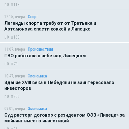
0
118
12:15, вчера
Спорт
Легенды спорта требуют от Третьяка и
Артамонова спасти хоккей в Липецке
0
168
11:07, вчера
Происшествия
ПВО работала в небе над Липецком
0
78
10:47, вчера
Экономика
Здание XVIII века в Лебедяни не заинтересовало
инвесторов
0
306
09:01, вчера
Экономика
Суд расторг договор с резидентом ОЭЗ «Липецк» за
майнинг вместо инвестиций
0
86