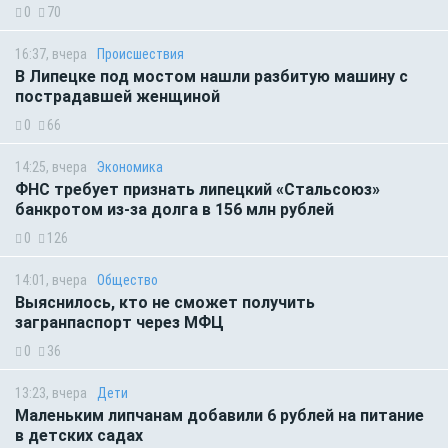
0
70
16:37, вчера
Происшествия
В Липецке под мостом нашли разбитую машину с
пострадавшей женщиной
0
66
14:25, вчера
Экономика
ФНС требует признать липецкий «Стальсоюз»
банкротом из-за долга в 156 млн рублей
0
126
14:01, вчера
Общество
Выяснилось, кто не сможет получить
загранпаспорт через МФЦ
0
36
13:23, вчера
Дети
Маленьким липчанам добавили 6 рублей на питание
в детских садах