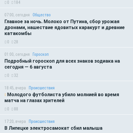
0
184
07:00, сегодня
Общество
Главное за ночь. Молоко от Путина, сбор урожая
дронами, нашествие ядовитых каракурт и древние
катакомбы
0
28
01:00, сегодня
Гороскоп
Подробный гороскоп для всех знаков зодиака на
сегодня — 6 августа
0
32
18:45, вчера
Происшествия
Молодого футболиста убило молнией во время
матча на глазах зрителей
0
88
17:20, вчера
Происшествия
В Липецке электросамокат сбил малыша