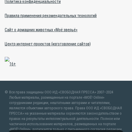
Политика конфиденциальности
Правила применения рекомендательных технологий
Сайт о домашних животных «Моё зверьё»
Центр интернет-проектов (изготовление сайтов)
Все права защищены ООО ИД «СВОБОДНАЯ ПРЕССА» 2007–2024
Любые материалы, размещенные на портале «МОЁ! Online»
сотрудниками редакции, нештатными авторами и читателями,
являются объектами авторского права. Права ООО ИД «СВОБОДНАЯ
ПРЕССА» на указанные материалы охраняются законодательством о
правах на результаты интеллектуальной деятельности. Полное или
частичное использование материалов, размещенных на портале
«МОЁ! Online», допускается только с письменного согласия редакции