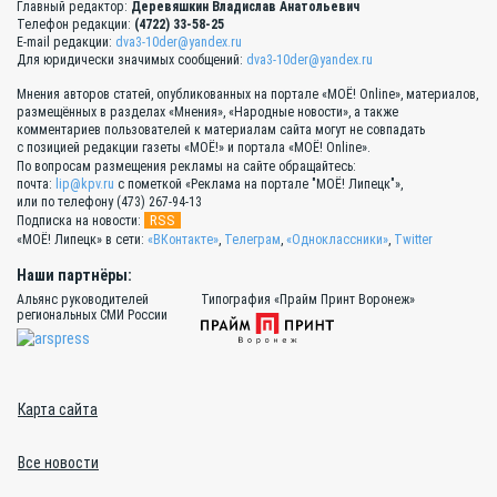
Главный редактор:
Деревяшкин Владислав Анатольевич
Телефон редакции:
(4722) 33-58-25
E-mail редакции:
dva3-10der@yandex.ru
Для юридически значимых сообщений:
dva3-10der@yandex.ru
Мнения авторов статей, опубликованных на портале «МОЁ! Online», материалов,
размещённых в разделах «Мнения», «Народные новости», а также
комментариев пользователей к материалам сайта могут не совпадать
с позицией редакции газеты «МОЁ!» и портала «МОЁ! Online».
По вопросам размещения рекламы на сайте обращайтесь:
почта:
lip@kpv.ru
с пометкой «Реклама на портале "МОЁ! Липецк"»,
или по телефону (473) 267-94-13
RSS
Подписка на новости:
«МОЁ! Липецк» в сети:
«ВКонтакте»
,
Телеграм
,
«Одноклассники»
,
Twitter
Наши партнёры:
Альянс руководителей
Типография «Прайм Принт Воронеж»
региональных СМИ России
Карта сайта
Все новости