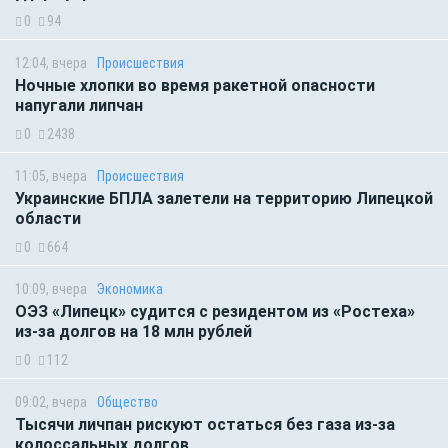
0
94
12:04, вчера
Происшествия
Ночные хлопки во время ракетной опасности
напугали липчан
0
2438
11:05, вчера
Происшествия
Украинские БПЛА залетели на территорию Липецкой
области
0
664
10:09, вчера
Экономика
ОЭЗ «Липецк» судится с резидентом из «Ростеха»
из-за долгов на 18 млн рублей
0
112
09:02, вчера
Общество
Тысячи личпан рискуют остаться без газа из-за
колоссальных долгов