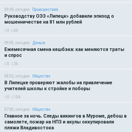
09:09, сегодня
Происшествия
Руководству ОЭЗ «Липецк» добавили эпизод о
мошенничестве на 81 млн рублей
0
66
09:05, сегодня
Деньги
Ежемесячная смена кешбэка: как меняются траты
и спрос
0
26
08:02, сегодня
Общество
В Липецке проверяют жалобы на привлечение
учителей школы к стройке и поборы
0
104
07:00, сегодня
Общество
Главное за ночь. Следы викингов в Муроме, дебош в
самолете, пожар на НПЗ и акулы оккупировали
пляжи Владивостока