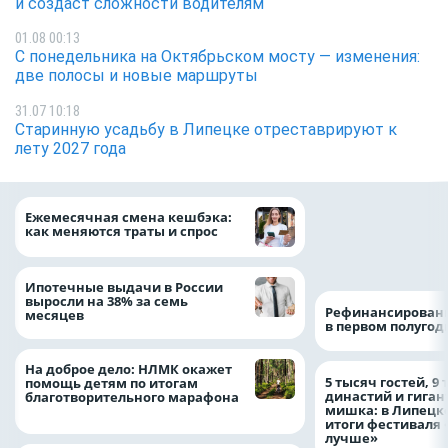
и создаст сложности водителям
01.08 00:13
С понедельника на Октябрьском мосту — изменения:
две полосы и новые маршруты
31.07 10:18
Старинную усадьбу в Липецке отреставрируют к
лету 2027 года
Более 130 сотруд
Ежемесячная смена кешбэка:
боролись за зван
как меняются траты и спрос
водителя грузово
автомобиля
Ипотечные выдачи в России
выросли на 38% за семь
Рефинансировани
месяцев
в первом полугоди
На доброе дело: НЛМК окажет
5 тысяч гостей, 9
помощь детям по итогам
династий и гиган
благотворительного марафона
мишка: в Липецк
итоги фестиваля
лучше»