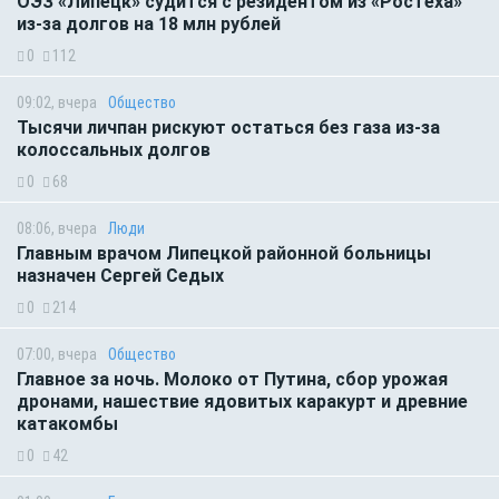
ОЭЗ «Липецк» судится с резидентом из «Ростеха»
из-за долгов на 18 млн рублей
0
112
09:02, вчера
Общество
Тысячи личпан рискуют остаться без газа из-за
колоссальных долгов
0
68
08:06, вчера
Люди
Главным врачом Липецкой районной больницы
назначен Сергей Седых
0
214
07:00, вчера
Общество
Главное за ночь. Молоко от Путина, сбор урожая
дронами, нашествие ядовитых каракурт и древние
катакомбы
0
42