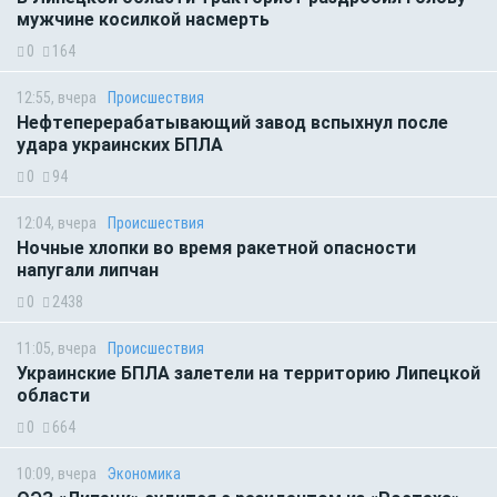
мужчине косилкой насмерть
0
164
12:55, вчера
Происшествия
Нефтеперерабатывающий завод вспыхнул после
удара украинских БПЛА
0
94
12:04, вчера
Происшествия
Ночные хлопки во время ракетной опасности
напугали липчан
0
2438
11:05, вчера
Происшествия
Украинские БПЛА залетели на территорию Липецкой
области
0
664
10:09, вчера
Экономика