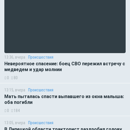
13:36, вчера
Происшествия
Невероятное спасение: боец СВО пережил встречу с
медведем и удар молнии
0
80
13:15, вчера
Происшествия
Мать пыталась спасти выпавшего из окна малыша:
оба погибли
0
184
13:05, вчера
Происшествия
В Липецкой области тракторист раздробил голову