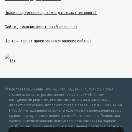
Правила применения рекомендательных технологий
Сайт о домашних животных «Моё зверьё»
Центр интернет-проектов (изготовление сайтов)
Все права защищены ООО ИД «СВОБОДНАЯ ПРЕССА» 2007–2024
Любые материалы, размещенные на портале «МОЁ! Online»
сотрудниками редакции, нештатными авторами и читателями,
являются объектами авторского права. Права ООО ИД «СВОБОДНАЯ
ПРЕССА» на указанные материалы охраняются законодательством о
правах на результаты интеллектуальной деятельности. Полное или
частичное использование материалов, размещенных на портале
«МОЁ! Online», допускается только с письменного согласия редакции
с указанием ссылки на источник. Частичное цитирование возможно