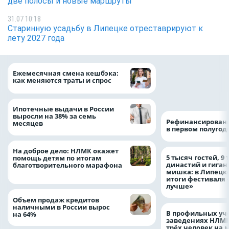
две полосы и новые маршруты
31.07 10:18
Старинную усадьбу в Липецке отреставрируют к
лету 2027 года
Более 130 сотруд
Ежемесячная смена кешбэка:
боролись за зван
как меняются траты и спрос
водителя грузово
автомобиля
Ипотечные выдачи в России
выросли на 38% за семь
Рефинансировани
месяцев
в первом полугоди
На доброе дело: НЛМК окажет
5 тысяч гостей, 9
помощь детям по итогам
династий и гиган
благотворительного марафона
мишка: в Липецк
итоги фестиваля
лучше»
Объем продаж кредитов
наличными в России вырос
В профильных уч
на 64%
заведениях НЛМК
трёх человек на 