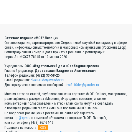
Сетевое издание «МОЁ! Липецк»
Сетевое издание, зарегистрировано Федеральной службой по надзору в сфере
связи, информационных технологий и массовых коммуникаций (Роскомнадзор).
Регистрационный номер и дата принятия решения о регистрации:
серия Эл №ФС77-78145 от 13 марта 2020 г.
Учредитель:
ООО «Издательский дом «Свободная пресса»
Главный редактор:
Деревяшкин Владислав Анатольевич
Телефон редакции:
(4722) 33-58-25
E-mail редакции:
dva3-10der@yandex.ru
Для юридически значимых сообщений:
dva3-10der@yandex.ru
Мнения авторов статей, опубликованных на портале «МОЁ! Online», материалов,
размещённых в разделах «Мнения», «Народные новости», а также
комментариев пользователей к материалам сайта могут не совпадать
с позицией редакции газеты «МОЁ!» и портала «МОЁ! Online».
По вопросам размещения рекламы на сайте обращайтесь:
почта:
lip@kpv.ru
с пометкой «Реклама на портале "МОЁ! Липецк"»,
или по телефону (473) 267-94-13
RSS
Подписка на новости: