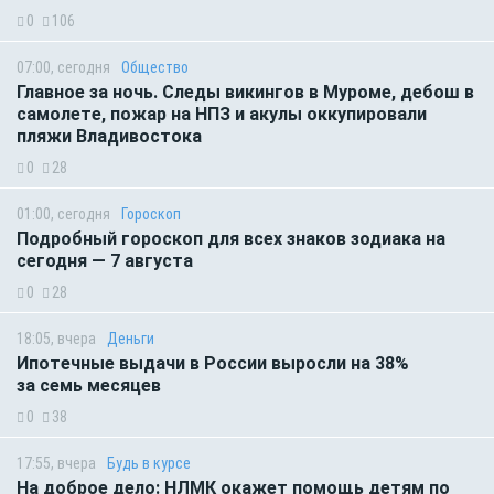
0
106
07:00, сегодня
Общество
Главное за ночь. Следы викингов в Муроме, дебош в
самолете, пожар на НПЗ и акулы оккупировали
пляжи Владивостока
0
28
01:00, сегодня
Гороскоп
Подробный гороскоп для всех знаков зодиака на
сегодня — 7 августа
0
28
18:05, вчера
Деньги
Ипотечные выдачи в России выросли на 38%
за семь месяцев
0
38
17:55, вчера
Будь в курсе
На доброе дело: НЛМК окажет помощь детям по