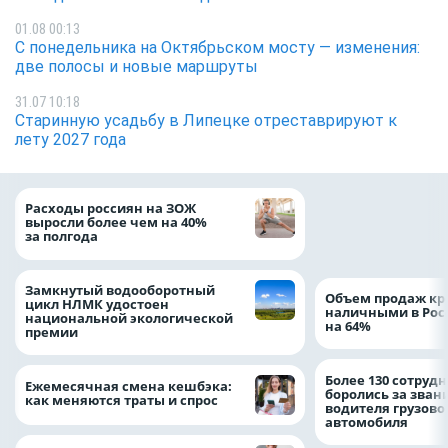
01.08 00:13
С понедельника на Октябрьском мосту — изменения:
две полосы и новые маршруты
31.07 10:18
Старинную усадьбу в Липецке отреставрируют к
лету 2027 года
На доброе дело: 
Расходы россиян на ЗОЖ
помощь детям по
выросли более чем на 40%
благотворительн
за полгода
Замкнутый водооборотный
Объем продаж кр
цикл НЛМК удостоен
наличными в Рос
национальной экологической
на 64%
премии
Более 130 сотруд
Ежемесячная смена кешбэка:
боролись за зван
как меняются траты и спрос
водителя грузово
автомобиля