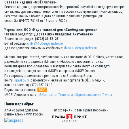
Сетевое издание «МОЁ! Липецк»
Сетевое издание, зарегистрировано Федеральной службой по надзору в сфере
связи, информационных технологий и массовых коммуникаций (Роскомнадзор).
Регистрационный номер и дата принятия решения о регистрации:
серия Эл №ФС77-78145 от 13 марта 2020 г.
Учредитель:
ООО «Издательский дом «Свободная пресса»
Главный редактор:
Деревяшкин Владислав Анатольевич
Телефон редакции:
(4722) 33-58-25
E-mail редакции:
dva3-10der@yandex.ru
Для юридически значимых сообщений:
dva3-10der@yandex.ru
Мнения авторов статей, опубликованных на портале «МОЁ! Online», материалов,
размещённых в разделах «Мнения», «Народные новости», а также
комментариев пользователей к материалам сайта могут не совпадать
с позицией редакции газеты «МОЁ!» и портала «МОЁ! Online».
По вопросам размещения рекламы на сайте обращайтесь:
почта:
lip@kpv.ru
с пометкой «Реклама на портале "МОЁ! Липецк"»,
или по телефону (473) 267-94-13
RSS
Подписка на новости:
«МОЁ! Липецк» в сети:
«ВКонтакте»
,
Телеграм
,
«Одноклассники»
,
Twitter
Наши партнёры:
Альянс руководителей
Типография «Прайм Принт Воронеж»
региональных СМИ России