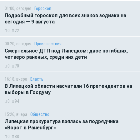
01:00, сегодня
Гороскоп
Подробный гороскоп для всех знаков зодиака на
сегодня — 9 августа
0
22
00:20, сегодня
Происшествия
Смертельное ДТП под Липецком: двое погибших,
четверо раненых, среди них дети
0
70
16:18, вчера
Власть
В Липецкой области насчитали 16 претендентов на
выборы в Госдуму
0
94
15:26, вчера
Общество
Липецкая прокуратура взялась за подрядчика
«Ворот в Раненбург»
0
88