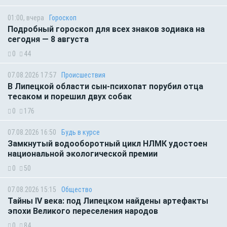
01:00, вчера
Гороскоп
Подробный гороскоп для всех знаков зодиака на
сегодня — 8 августа
0
44
07.08.2026 17:57
Происшествия
В Липецкой области сын-психопат порубил отца
тесаком и порешил двух собак
0
176
07.08.2026 16:50
Будь в курсе
Замкнутый водооборотный цикл НЛМК удостоен
национальной экологической премии
0
50
07.08.2026 15:15
Общество
Тайны IV века: под Липецком найдены артефакты
эпохи Великого переселения народов
0
84