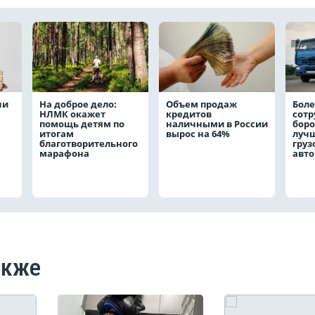
чи
На доброе дело:
Объем продаж
Боле
НЛМК окажет
кредитов
сот
помощь детям по
наличными в России
боро
итогам
вырос на 64%
лучш
благотворительного
груз
марафона
авт
акже