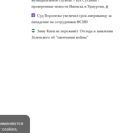
муниципальной службы // ИА Сусанин -
проверенные новости Ижевска и Удмуртии, ф
Суд Воронежа увеличил срок американцу за
нападение на сотрудников ФСИН
Зиму Киев не переживёт. Отсюда и заявления
Зеленского об "окончании войны"
применяются
 cookies,