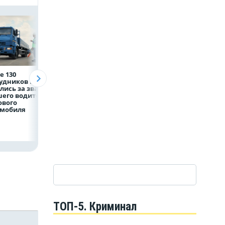
е 130
Рефинансирование
5 тысяч гостей, 9
рудников НЛМК
кредитов в первом
трудовых династ
лись за звание
полугодии 2026 года
и гигантский
его водителя
мишка: в Липецк
ового
подвели итоги
омобиля
фестиваля «Вмес
лучше»
ТОП-5. Криминал