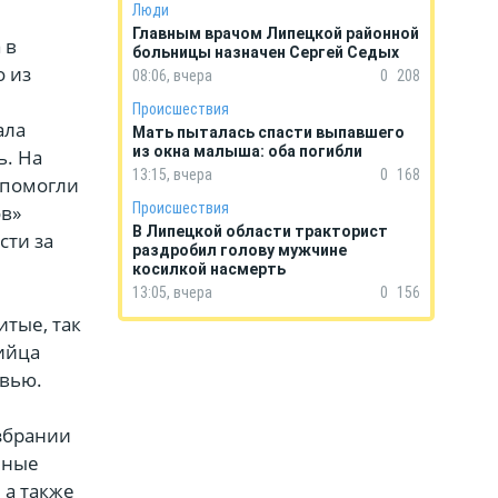
Люди
Главным врачом Липецкой районной
 в
больницы назначен Сергей Седых
о из
08:06, вчера
0
208
Происшествия
ала
Мать пыталась спасти выпавшего
из окна малыша: оба погибли
ь. На
13:15, вчера
0
168
 помогли
Происшествия
в»
В Липецкой области тракторист
сти за
раздробил голову мужчине
косилкой насмерть
13:05, вчера
0
156
итые, так
ийца
овью.
збрании
нные
 а также