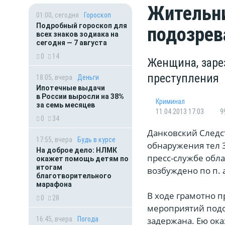
Жительни
01:00, сегодня
Гороскоп
Подробный гороскоп для
подозрев
всех знаков зодиака на
сегодня — 7 августа
0
14
Женщина, заре
преступления
18:05, вчера
Деньги
Ипотечные выдачи
в России выросли на 38%
Криминал
за семь месяцев
11.04.2013 17:03
9
0
34
Данковский Следст
17:55, вчера
Будь в курсе
обнаружения тел 
На доброе дело: НЛМК
пресс-службе обла
окажет помощь детям по
итогам
возбуждено по п. а
благотворительного
марафона
В ходе грамотно 
0
28
мероприятий подо
16:45, вчера
Погода
задержана. Ею ока