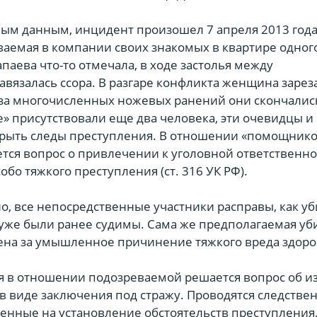
ым данным, инцидент произошел 7 апреля 2013 года
ваемая в компании своих знакомых в квартире одног
паева что-то отмечала, в ходе застолья между
вязалась ссора. В разгаре конфликта женщина зарез
-за многочисленных ножевых ранений они скончалис
» присутствовали еще два человека, эти очевидцы и
рыть следы преступления. В отношении «помощнико
тся вопрос о привлечении к уголовной ответственно
обо тяжкого преступления (ст. 316 УК РФ).
, все непосредственные участники расправы, как уб
 уже были ранее судимы. Сама же предполагаемая уб
ена за умышленное причинение тяжкого вреда здор
я в отношении подозреваемой решается вопрос об и
в виде заключения под стражу. Проводятся следстве
енные на установление обстоятельств преступления,