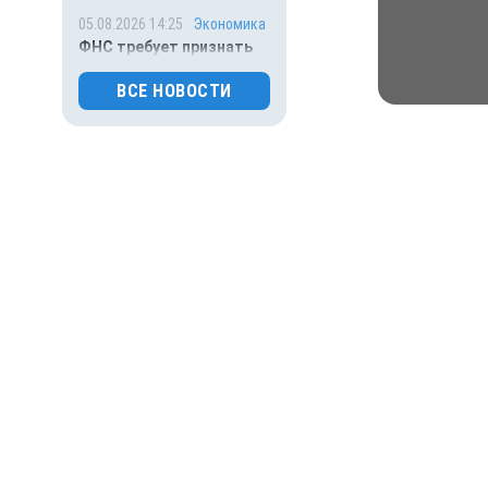
05.08.2026 14:25
Экономика
ФНС требует признать
липецкий «Стальсоюз»
банкротом из-за долга в
ВСЕ НОВОСТИ
156 млн рублей
0
130
05.08.2026 14:01
Общество
Выяснилось, кто не
сможет получить
загранпаспорт через МФЦ
0
48
05.08.2026 13:23
Дети
Маленьким липчанам
добавили 6 рублей на
питание в детских садах
0
130
05.08.2026 12:15
Спорт
Легенды спорта требуют