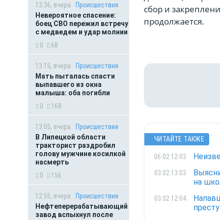
13:36, вчера
Происшествия
сбор и закреплени
Невероятное спасение:
продолжается.
боец СВО пережил встречу
с медведем и удар молнии
0
68
13:15, вчера
Происшествия
Мать пыталась спасти
выпавшего из окна
малыша: оба погибли
0
168
13:05, вчера
Происшествия
В Липецкой области
ЧИТАЙТЕ ТАКЖЕ
тракторист раздробил
голову мужчине косилкой
Неизве
06.02 12:03
насмерть
Выясни
03.02 13:03
0
156
на шко
12:55, вчера
Происшествия
Напавш
03.02 12:04
Нефтеперерабатывающий
престу
завод вспыхнул после