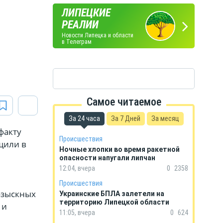
ЛИПЕЦКИЕ
ПОГОДА
ГОРОСКОП
РЕАЛИИ
В ЛИПЕЦКЕ
НА КАЖДЫЙ ДЕНЬ
Новости Липецка и области
в Телеграм
Самое читаемое
За 24 часа
За 7 Дней
За месяц
факту
Происшествия
щили в
Ночные хлопки во время ракетной
опасности напугали липчан
12:04, вчера
0
2358
Происшествия
озыскных
Украинские БПЛА залетели на
территорию Липецкой области
 и
11:05, вчера
0
624