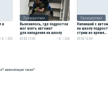
Происшествия
Происшествия
л в
Выяснилось, где подросток
Напавший с авто
мог взять автомат
на школу подрост
для нападения на школу
стрим во время
преступления
0
253
03.02 13:03
0
226
03.02 12:04
ся? эмансипация такая?