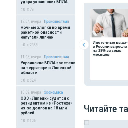
удара украинских БПЛА
0
78
12:04, вчера
Происшествия
Ночные хлопки во время
ракетной опасности
напугали липчан
Ипотечные выда
0
2358
в России выросли
на 38% за семь
месяцев
11:05, вчера
Происшествия
Украинские БПЛА залетели
на территорию Липецкой
области
0
624
10:09, вчера
Экономика
ОЭЗ «Липецк» судится с
резидентом из «Ростеха»
Читайте т
из-за долгов на 18 млн
рублей
0
106