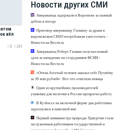
Новости других СМИ
Американца задержали в Воронеже за пьяный
дебош в поезде
матом
Приговор американцу Гилману за драки в
ок вёл
воронежском СИЗО потребовали ужесточить -
Новости на Вести.ru
0
209
Американец Роберт Гилман получил новый
срок за нападение на сотрудников ФСИН -
Новости на Вести.ru
«Очень богатый человек заказал себе Пугачёву
за 39 млн рублей»: Вот что ответила певица
Один из крупнейших производителей
упаковки для молочки в России прекратил работу
В Кузбассе на молочной ферме два работника
задохнулись в навозной яме
Первый замминистра природы Удмуртии стала
заслуженным работником государственной и