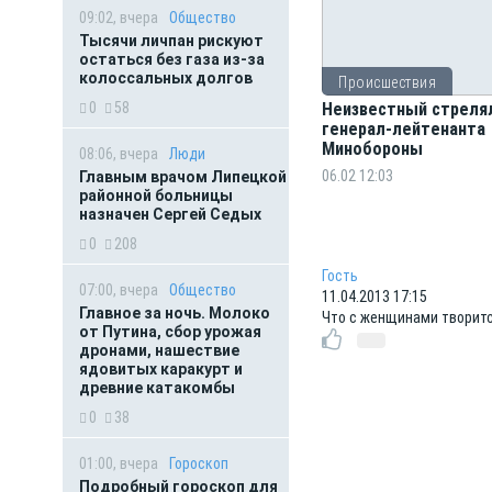
09:02, вчера
Общество
Тысячи личпан рискуют
остаться без газа из-за
колоссальных долгов
Происшествия
0
58
Неизвестный стреля
генерал-лейтенанта
Минобороны
08:06, вчера
Люди
06.02 12:03
Главным врачом Липецкой
районной больницы
назначен Сергей Седых
0
208
Гость
07:00, вчера
Общество
11.04.2013 17:15
Главное за ночь. Молоко
Что с женщинами творит
от Путина, сбор урожая
дронами, нашествие
ядовитых каракурт и
древние катакомбы
0
38
01:00, вчера
Гороскоп
Подробный гороскоп для