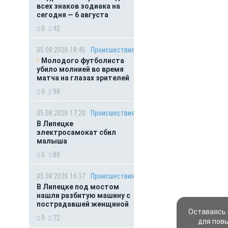
всех знаков зодиака на
сегодня — 6 августа
0
42
05.08.2026 18:45
Происшествия
Молодого футболиста
убило молнией во время
матча на глазах зрителей
0
98
05.08.2026 17:20
Происшествия
В Липецке
электросамокат сбил
малыша
0
88
05.08.2026 16:37
Происшествия
В Липецке под мостом
нашли разбитую машину с
пострадавшей женщиной
Оставаясь 
0
72
для пов