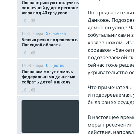
Липчане рискуют получить
солнечный удар: в регионе
По предварительн
жара под 40 градусов
Данкове. Подозре
0
38
домов по улице Ча
15:31, вчера
Экономика
собутыльниками за
Бензин резко подешевел в
хозяев ножом. Из
Липецкой области
кровавом «банкете
0
68
подозреваемой ск
сейчас тоже решае
14:04, вчера
Общество
укрывательство ос
Липчанам могут помочь
федеральными деньгами
собрать детей в школу
Что примечательно
0
68
и подозреваемая,
была ранее осужд
В настоящее врем
меры пресечения 
действия, направл