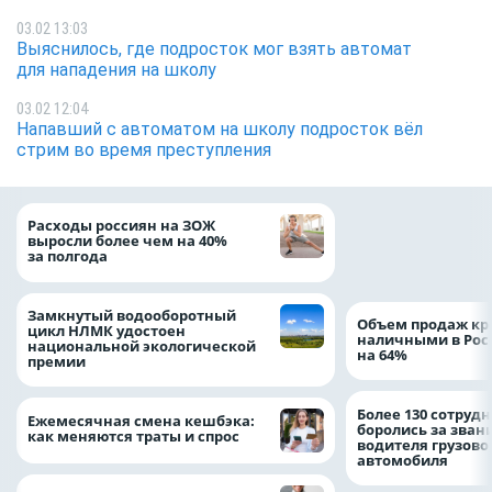
03.02 13:03
Выяснилось, где подросток мог взять автомат
для нападения на школу
03.02 12:04
Напавший с автоматом на школу подросток вёл
стрим во время преступления
На доброе дело: 
Расходы россиян на ЗОЖ
помощь детям по
выросли более чем на 40%
благотворительн
за полгода
Замкнутый водооборотный
Объем продаж кр
цикл НЛМК удостоен
наличными в Рос
национальной экологической
на 64%
премии
Более 130 сотруд
Ежемесячная смена кешбэка:
боролись за зван
как меняются траты и спрос
водителя грузово
автомобиля