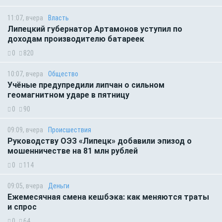
11:07, вчера
Власть
Липецкий губернатор Артамонов уступил по
доходам производителю батареек
0
820
10:07, вчера
Общество
Учёные предупредили липчан о сильном
геомагнитном ударе в пятницу
0
90
09:09, вчера
Происшествия
Руководству ОЭЗ «Липецк» добавили эпизод о
мошенничестве на 81 млн рублей
0
114
09:05, вчера
Деньги
Ежемесячная смена кешбэка: как меняются траты
и спрос
0
64