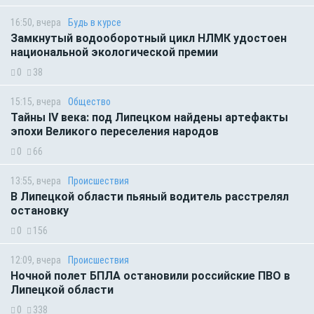
16:50, вчера
Будь в курсе
Замкнутый водооборотный цикл НЛМК удостоен
национальной экологической премии
0
38
15:15, вчера
Общество
Тайны IV века: под Липецком найдены артефакты
эпохи Великого переселения народов
0
66
13:55, вчера
Происшествия
В Липецкой области пьяный водитель расстрелял
остановку
0
156
12:09, вчера
Происшествия
Ночной полет БПЛА остановили российские ПВО в
Липецкой области
0
338