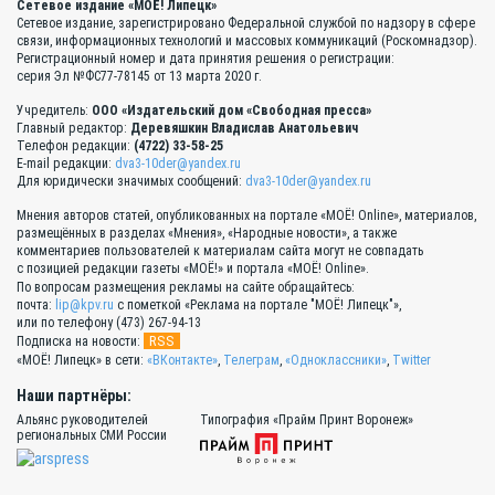
Сетевое издание «МОЁ! Липецк»
Сетевое издание, зарегистрировано Федеральной службой по надзору в сфере
связи, информационных технологий и массовых коммуникаций (Роскомнадзор).
Регистрационный номер и дата принятия решения о регистрации:
серия Эл №ФС77-78145 от 13 марта 2020 г.
Учредитель:
ООО «Издательский дом «Свободная пресса»
Главный редактор:
Деревяшкин Владислав Анатольевич
Телефон редакции:
(4722) 33-58-25
E-mail редакции:
dva3-10der@yandex.ru
Для юридически значимых сообщений:
dva3-10der@yandex.ru
Мнения авторов статей, опубликованных на портале «МОЁ! Online», материалов,
размещённых в разделах «Мнения», «Народные новости», а также
комментариев пользователей к материалам сайта могут не совпадать
с позицией редакции газеты «МОЁ!» и портала «МОЁ! Online».
По вопросам размещения рекламы на сайте обращайтесь:
почта:
lip@kpv.ru
с пометкой «Реклама на портале "МОЁ! Липецк"»,
или по телефону (473) 267-94-13
RSS
Подписка на новости:
«МОЁ! Липецк» в сети:
«ВКонтакте»
,
Телеграм
,
«Одноклассники»
,
Twitter
Наши партнёры:
Альянс руководителей
Типография «Прайм Принт Воронеж»
региональных СМИ России