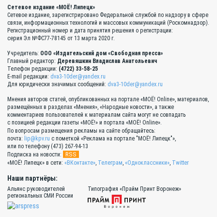
Сетевое издание «МОЁ! Липецк»
Сетевое издание, зарегистрировано Федеральной службой по надзору в сфере
связи, информационных технологий и массовых коммуникаций (Роскомнадзор).
Регистрационный номер и дата принятия решения о регистрации:
серия Эл №ФС77-78145 от 13 марта 2020 г.
Учредитель:
ООО «Издательский дом «Свободная пресса»
Главный редактор:
Деревяшкин Владислав Анатольевич
Телефон редакции:
(4722) 33-58-25
E-mail редакции:
dva3-10der@yandex.ru
Для юридически значимых сообщений:
dva3-10der@yandex.ru
Мнения авторов статей, опубликованных на портале «МОЁ! Online», материалов,
размещённых в разделах «Мнения», «Народные новости», а также
комментариев пользователей к материалам сайта могут не совпадать
с позицией редакции газеты «МОЁ!» и портала «МОЁ! Online».
По вопросам размещения рекламы на сайте обращайтесь:
почта:
lip@kpv.ru
с пометкой «Реклама на портале "МОЁ! Липецк"»,
или по телефону (473) 267-94-13
RSS
Подписка на новости:
«МОЁ! Липецк» в сети:
«ВКонтакте»
,
Телеграм
,
«Одноклассники»
,
Twitter
Наши партнёры:
Альянс руководителей
Типография «Прайм Принт Воронеж»
региональных СМИ России