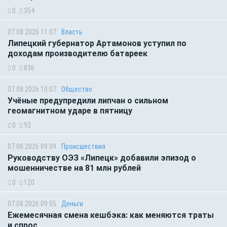
0
354
07.08.2026 11:07
Власть
Липецкий губернатор Артамонов уступил по
доходам производителю батареек
0
836
07.08.2026 10:07
Общество
Учёные предупредили липчан о сильном
геомагнитном ударе в пятницу
0
92
07.08.2026 09:09
Происшествия
Руководству ОЭЗ «Липецк» добавили эпизод о
мошенничестве на 81 млн рублей
0
120
07.08.2026 09:05
Деньги
Ежемесячная смена кешбэка: как меняются траты
и спрос