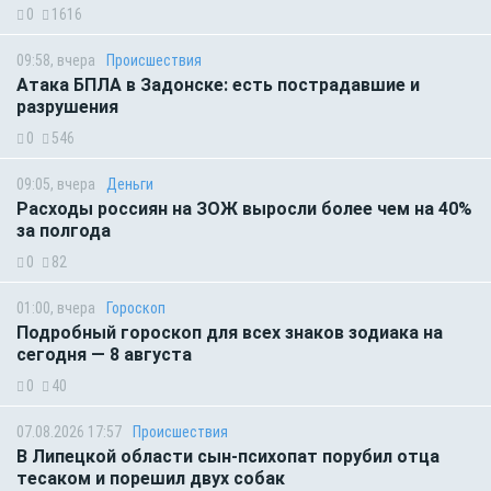
0
1616
09:58, вчера
Происшествия
Атака БПЛА в Задонске: есть пострадавшие и
разрушения
0
546
09:05, вчера
Деньги
Расходы россиян на ЗОЖ выросли более чем на 40%
за полгода
0
82
01:00, вчера
Гороскоп
Подробный гороскоп для всех знаков зодиака на
сегодня — 8 августа
0
40
07.08.2026 17:57
Происшествия
В Липецкой области сын-психопат порубил отца
тесаком и порешил двух собак