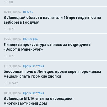
0
0
16:18, вчера
Власть
В Липецкой области насчитали 16 претендентов на
выборы в Госдуму
0
78
15:26, вчера
Общество
Липецкая прокуратура взялась за подрядчика
«Ворот в Раненбург»
0
70
11:09, вчера
Происшествия
Бессонная ночь в Липецке: кроме сирен горожанам
мешали спать громкие хлопки
0
7412
10:08, вчера
Происшествия
В Липецке БПЛА упал на строящийся
многоквартирный дом