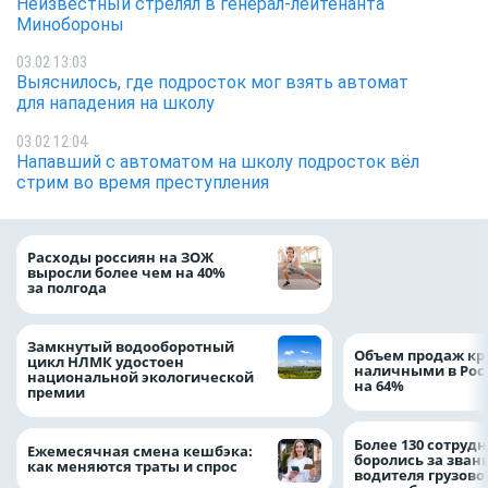
Неизвестный стрелял в генерал-лейтенанта
Минобороны
03.02 13:03
Выяснилось, где подросток мог взять автомат
для нападения на школу
03.02 12:04
Напавший с автоматом на школу подросток вёл
стрим во время преступления
На доброе дело: 
Расходы россиян на ЗОЖ
помощь детям по
выросли более чем на 40%
благотворительн
за полгода
Замкнутый водооборотный
Объем продаж кр
цикл НЛМК удостоен
наличными в Рос
национальной экологической
на 64%
премии
Более 130 сотруд
Ежемесячная смена кешбэка:
боролись за зван
как меняются траты и спрос
водителя грузово