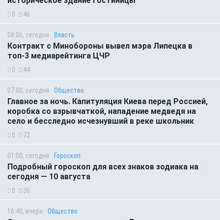
историческое здание гостиницы
0
46
08:06, сегодня
Власть
Контракт с Минобороны вывел мэра Липецка в
топ-3 медиарейтинга ЦЧР
0
44
07:00, сегодня
Общество
Главное за ночь. Капитуляция Киева перед Россией,
коробка со взрывчаткой, нападение медведя на
село и бесследно исчезнувший в реке школьник
0
72
01:00, сегодня
Гороскоп
Подробный гороскоп для всех знаков зодиака на
сегодня — 10 августа
0
36
16:40, вчера
Общество