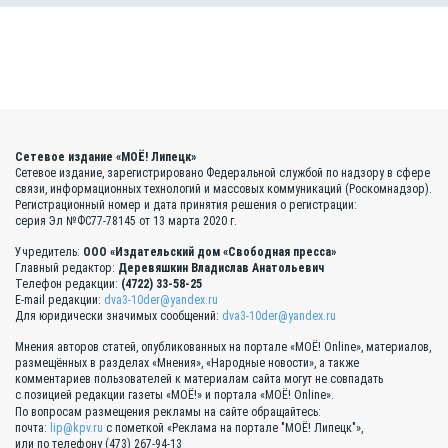
Сетевое издание «МОЁ! Липецк»
Сетевое издание, зарегистрировано Федеральной службой по надзору в сфере
связи, информационных технологий и массовых коммуникаций (Роскомнадзор).
Регистрационный номер и дата принятия решения о регистрации:
серия Эл №ФС77-78145 от 13 марта 2020 г.
Учредитель:
ООО «Издательский дом «Свободная пресса»
Главный редактор:
Деревяшкин Владислав Анатольевич
Телефон редакции:
(4722) 33-58-25
E-mail редакции:
dva3-10der@yandex.ru
Для юридически значимых сообщений:
dva3-10der@yandex.ru
Мнения авторов статей, опубликованных на портале «МОЁ! Online», материалов,
размещённых в разделах «Мнения», «Народные новости», а также
комментариев пользователей к материалам сайта могут не совпадать
с позицией редакции газеты «МОЁ!» и портала «МОЁ! Online».
По вопросам размещения рекламы на сайте обращайтесь:
почта:
lip@kpv.ru
с пометкой «Реклама на портале "МОЁ! Липецк"»,
или по телефону (473) 267-94-13