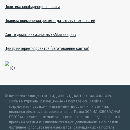
Политика конфиденциальности
Правила применения рекомендательных технологий
Сайт о домашних животных «Моё зверьё»
Центр интернет-проектов (изготовление сайтов)
Все права защищены ООО ИД «СВОБОДНАЯ ПРЕССА» 2007–2024
Любые материалы, размещенные на портале «МОЁ! Online»
сотрудниками редакции, нештатными авторами и читателями,
являются объектами авторского права. Права ООО ИД «СВОБОДНАЯ
ПРЕССА» на указанные материалы охраняются законодательством о
правах на результаты интеллектуальной деятельности. Полное или
частичное использование материалов, размещенных на портале