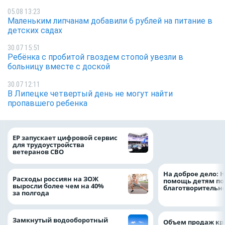
05.08 13:23
Маленьким липчанам добавили 6 рублей на питание в
детских садах
30.07 15:51
Ребёнка с пробитой гвоздем стопой увезли в
больницу вместе с доской
30.07 12:11
В Липецке четвертый день не могут найти
пропавшего ребенка
Ипотечные выдач
ЕР запускает цифровой сервис
выросли на 38% з
для трудоустройства
месяцев
ветеранов СВО
На доброе дело: 
Расходы россиян на ЗОЖ
помощь детям по
выросли более чем на 40%
благотворительн
за полгода
Замкнутый водооборотный
Объем продаж кр