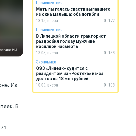
Происшествия
Мать пыталась спасти выпавшего
из окна малыша: оба погибли
13:15, вчера
0
172
Происшествия
В Липецкой области тракторист
раздробил голову мужчине
косилкой насмерть
ровано ИИ
13:05, вчера
0
158
Экономика
ОЭЗ «Липецк» судится с
резидентом из «Ростеха» из-за
долгов на 18 млн рублей
оне. Из
10:09, вчера
0
108
пеек. В
 71