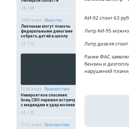
Липецкой области
0
68
АИ-92 стоит 63 ру
14:04, вчера
Общество
Липчанам могут помочь
Литр АИ-95 можно 
федеральными деньгами
собрать детей в школу
Литр дизеля стоит
0
72
Ранее ФАС заявля
бензин и дизтопли
нарушений планир
13:36, вчера
Происшествия
Невероятное спасение:
боец СВО пережил встречу
с медведем и удар молнии
0
72
13:15, вчера
Происшествия