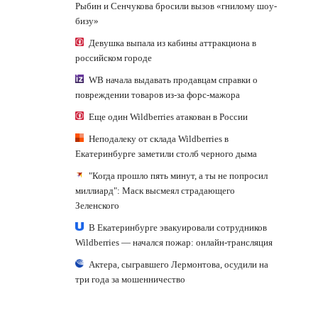
Рыбин и Сенчукова бросили вызов «гнилому шоу-
бизу»
Девушка выпала из кабины аттракциона в
российском городе
WB начала выдавать продавцам справки о
повреждении товаров из-за форс-мажора
Еще один Wildberries атакован в России
Неподалеку от склада Wildberries в
Екатеринбурге заметили столб черного дыма
"Когда прошло пять минут, а ты не попросил
миллиард": Маск высмеял страдающего
Зеленского
В Екатеринбурге эвакуировали сотрудников
Wildberries — начался пожар: онлайн-трансляция
Актера, сыгравшего Лермонтова, осудили на
три года за мошенничество