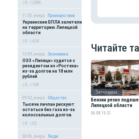
0
2386
11:05, вчера
Происшествия
Украинские БПЛА залетели
на территорию Липецкой
области
0
634
Читайте т
10:09, вчера
Экономика
ОЭЗ «Липецк» судится с
резидентом из «Ростеха»
из-за долгов на 18 млн
рублей
0
108
Экономика
09:02, вчера
Общество
Бензин резко подеше
Тысячи личпан рискуют
Липецкой области
остаться без газа из-за
06.08 15:31
колоссальных долгов
0
62
08:06, вчера
Люди