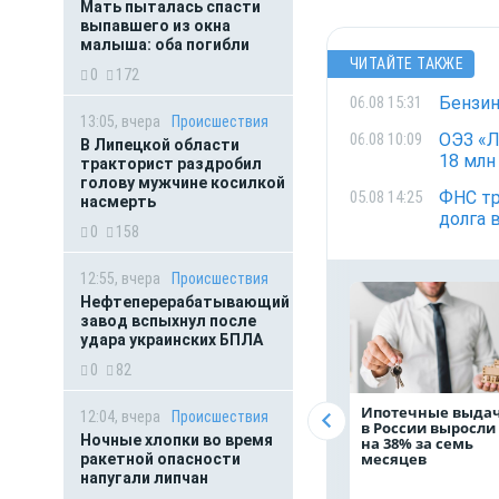
Мать пыталась спасти
выпавшего из окна
малыша: оба погибли
ЧИТАЙТЕ ТАКЖЕ
0
172
Бензин
06.08 15:31
13:05, вчера
Происшествия
ОЭЗ «Л
06.08 10:09
В Липецкой области
18 млн
тракторист раздробил
голову мужчине косилкой
ФНС тр
05.08 14:25
насмерть
долга 
0
158
12:55, вчера
Происшествия
Нефтеперерабатывающий
завод вспыхнул после
удара украинских БПЛА
0
82
Ипотечные выда
12:04, вчера
Происшествия
в России выросли
Ночные хлопки во время
на 38% за семь
месяцев
ракетной опасности
напугали липчан