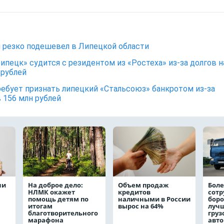
 резко подешевел в Липецкой области
ипецк» судится с резидентом из «Ростеха» из-за долгов н
 рублей
ебует признать липецкий «Стальсоюз» банкротом из-за
в 156 млн рублей
чи
На доброе дело:
Объем продаж
Боле
НЛМК окажет
кредитов
сот
помощь детям по
наличными в России
боро
итогам
вырос на 64%
лучш
благотворительного
груз
марафона
авт