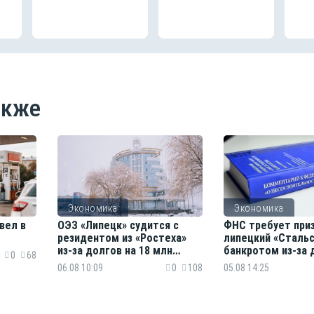
акже
Экономика
Экономика
вел в
ОЭЗ «Липецк» судится с
ФНС требует при
резидентом из «Ростеха»
липецкий «Сталь
из-за долгов на 18 млн
банкротом из-за 
0
68
рублей
млн рублей
06.08 10:09
0
108
05.08 14:25