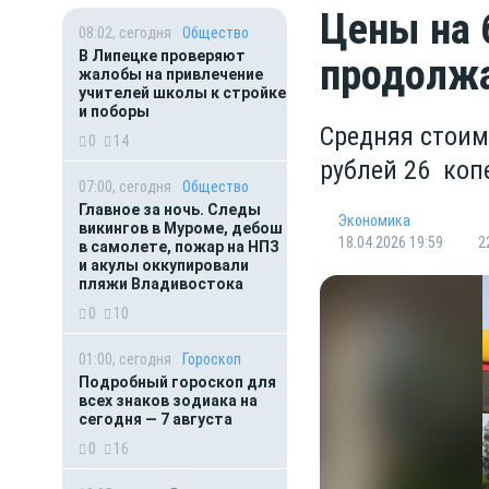
Цены на 
08:02, сегодня
Общество
В Липецке проверяют
продолжа
жалобы на привлечение
учителей школы к стройке
и поборы
Средняя стоим
0
14
рублей 26 коп
07:00, сегодня
Общество
Главное за ночь. Следы
Экономика
викингов в Муроме, дебош
18.04.2026 19:59
2
в самолете, пожар на НПЗ
и акулы оккупировали
пляжи Владивостока
0
10
01:00, сегодня
Гороскоп
Подробный гороскоп для
всех знаков зодиака на
сегодня — 7 августа
0
16