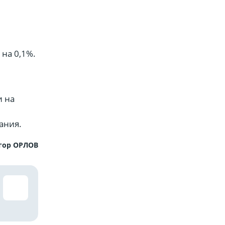
 на 0,1%.
и на
ания.
гор ОРЛОВ