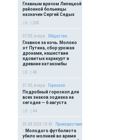
Главным врачом Липецкой
районной больницы
назначен Сергей Седых
0
208
07:00, вчера
Общество
Главное за ночь. Молоко
от Путина, сбор урожая
дронами, нашествие
ядовитых каракурт и
древние катакомбы
0
40
01:00, вчера
Гороскоп
Подробный гороскоп для
всех знаков зодиака на
сегодня — 6 августа
0
44
05.08.2026 18:45
Происшествия
Молодого футболиста
убило молнией во время