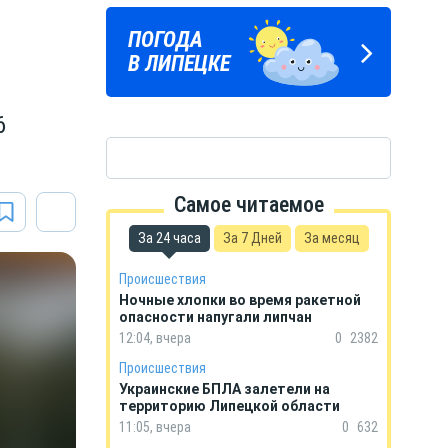
ЛИПЕЦКИЕ
ПОГОДА
ГОРОСКОП
РЕАЛИИ
В ЛИПЕЦКЕ
НА КАЖДЫЙ ДЕНЬ
Новости Липецка и области
в Телеграм
6
Самое читаемое
За 24 часа
За 7 Дней
За месяц
Происшествия
Ночные хлопки во время ракетной
опасности напугали липчан
12:04, вчера
0
2382
Происшествия
Украинские БПЛА залетели на
территорию Липецкой области
11:05, вчера
0
632