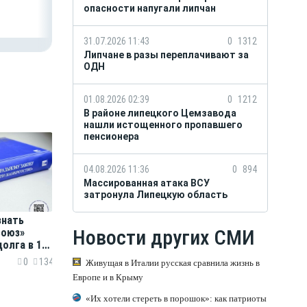
лучше»
опасности напугали липчан
31.07.2026 11:43
0
1312
Липчане в разы переплачивают за
ОДН
01.08.2026 02:39
0
1212
В районе липецкого Цемзавода
нашли истощенного пропавшего
пенсионера
04.08.2026 11:36
0
894
Массированная атака ВСУ
затронула Липецкую область
знать
Новости других СМИ
союз»
долга в 156
0
134
Живущая в Италии русская сравнила жизнь в
Европе и в Крыму
«Их хотели стереть в порошок»: как патриоты