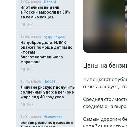
18:05, вчера
Деньги
Ипотечные выдачи
в России выросли на 38%
за семь месяцев
0
34
17:55, вчера
Будь в курсе
На доброе дело: НЛМК
окажет помощь детям по
итогам
благотворительного
марафона
Цены на бензи
0
30
Липецкстат опубл
16:45, вчера
Погода
отчёта следует, ч
Липчане рискуют получить
солнечный удар: в регионе
жара под 40 градусов
Средняя стоимость
0
38
среднем она вырос
15:31, вчера
Экономика
Самым дорогим бен
Бензин резко подешевел в
копейка за литр –