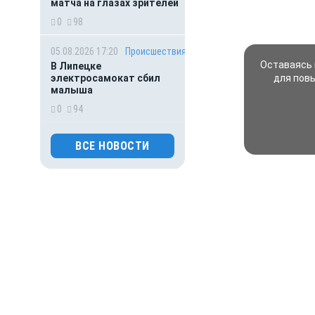
матча на глазах зрителей
0
98
05.08.2026 17:20
Происшествия
Оставаясь 
В Липецке
электросамокат сбил
для пов
малыша
0
94
05.08.2026 16:37
Происшествия
ВСЕ НОВОСТИ
В Липецке под мостом
нашли разбитую машину с
пострадавшей женщиной
0
76
05.08.2026 14:25
Экономика
ФНС требует признать
липецкий «Стальсоюз»
банкротом из-за долга в
156 млн рублей
0
134