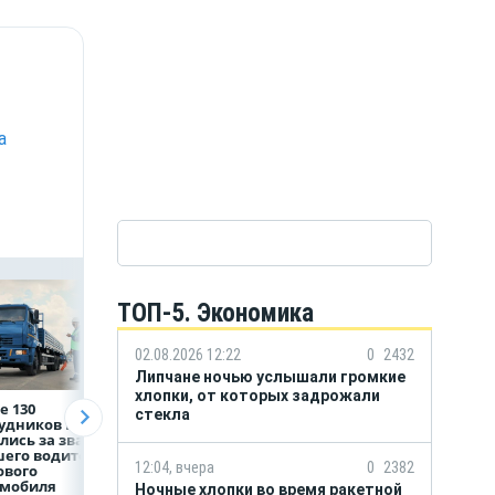
а
ТОП-5. Экономика
02.08.2026 12:22
0
2432
Липчане ночью услышали громкие
хлопки, от которых задрожали
е 130
Рефинансирование
5 тысяч гостей, 9
стекла
рудников НЛМК
кредитов в первом
трудовых династ
лись за звание
полугодии 2026 года
и гигантский
его водителя
мишка: в Липецк
12:04, вчера
0
2382
ового
подвели итоги
омобиля
фестиваля «Вмес
Ночные хлопки во время ракетной