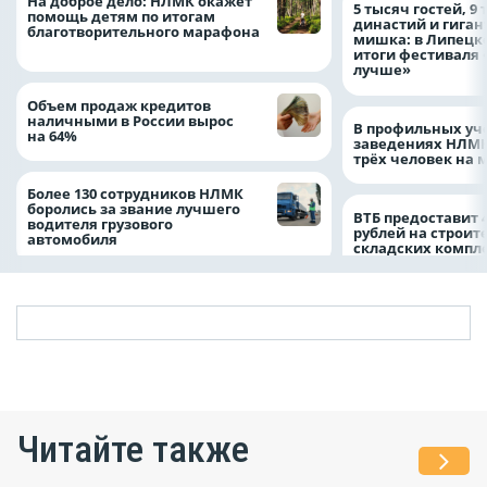
На доброе дело: НЛМК окажет
5 тысяч гостей, 9
помощь детям по итогам
династий и гиган
благотворительного марафона
мишка: в Липецк
итоги фестиваля
лучше»
Объем продаж кредитов
наличными в России вырос
В профильных уч
на 64%
заведениях НЛМК
трёх человек на 
Более 130 сотрудников НЛМК
боролись за звание лучшего
ВТБ предоставит 
водителя грузового
рублей на строит
автомобиля
складских компл
Читайте также