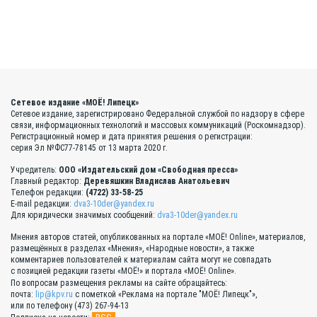
Сетевое издание «МОЁ! Липецк»
Сетевое издание, зарегистрировано Федеральной службой по надзору в сфере
связи, информационных технологий и массовых коммуникаций (Роскомнадзор).
Регистрационный номер и дата принятия решения о регистрации:
серия Эл №ФС77-78145 от 13 марта 2020 г.
Учредитель:
ООО «Издательский дом «Свободная пресса»
Главный редактор:
Деревяшкин Владислав Анатольевич
Телефон редакции:
(4722) 33-58-25
E-mail редакции:
dva3-10der@yandex.ru
Для юридически значимых сообщений:
dva3-10der@yandex.ru
Мнения авторов статей, опубликованных на портале «МОЁ! Online», материалов,
размещённых в разделах «Мнения», «Народные новости», а также
комментариев пользователей к материалам сайта могут не совпадать
с позицией редакции газеты «МОЁ!» и портала «МОЁ! Online».
По вопросам размещения рекламы на сайте обращайтесь:
почта:
lip@kpv.ru
с пометкой «Реклама на портале "МОЁ! Липецк"»,
или по телефону (473) 267-94-13