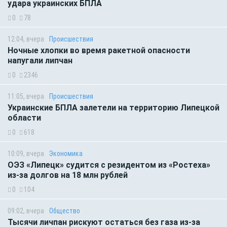
удара украинских БПЛА
0
78
12:04, вчера
Происшествия
Ночные хлопки во время ракетной опасности
напугали липчан
0
2346
11:05, вчера
Происшествия
Украинские БПЛА залетели на территорию Липецкой
области
0
618
10:09, вчера
Экономика
ОЭЗ «Липецк» судится с резидентом из «Ростеха»
из-за долгов на 18 млн рублей
0
104
09:02, вчера
Общество
Тысячи личпан рискуют остаться без газа из-за