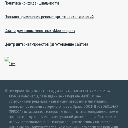
Политика конфиденциальности
Правила применения рекомендательных технологий
Сайт о домашних животных «Моё зверьё»
Центр интернет-проектов (изготовление сайтов)
Все права защищены ООО ИД «СВОБОДНАЯ ПРЕССА» 2007–2024
Любые материалы, размещенные на портале «МОЁ! Online»
сотрудниками редакции, нештатными авторами и читателями,
являются объектами авторского права. Права ООО ИД «СВОБОДНАЯ
ПРЕССА» на указанные материалы охраняются законодательством о
правах на результаты интеллектуальной деятельности. Полное или
частичное использование материалов, размещенных на портале
«МОЁ! Online», допускается только с письменного согласия редакции