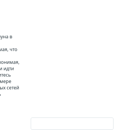
луна в
мая, что
понимая,
и идти
итесь
 мере
ых сетей
ь