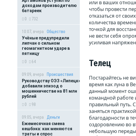
Артамонов уступил по
или в ваших отноше
доходам производителю
чтобы провести пер
батареек
отказаться от сво
0
732
количества времен
точкой для восстан
10:07, вчера
Общество
не вести себя опро
Учёные предупредили
усиливая напряжен
липчан о сильном
геомагнитном ударе в
пятницу
Телец
0
64
09:09, вчера
Происшествия
Постарайтесь не ви
Руководству ОЭЗ «Липецк»
время как луна в В
добавили эпизод о
данный момент оши
мошенничестве на 81 млн
рублей
командной работе 
правильный путь. С
0
98
заняться практикой
благодарности в те
09:05, вчера
Деньги
оздоровлению во вт
Ежемесячная смена
кешбэка: как меняются
небольшую передыш
траты и спрос