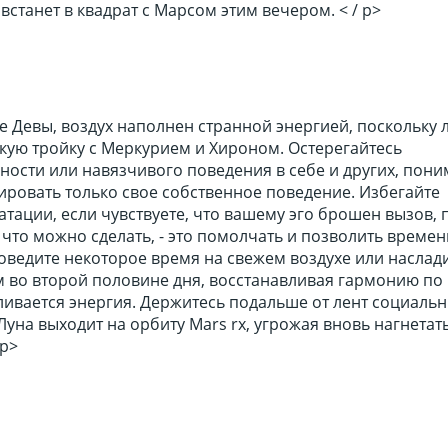
 встанет в квадрат с Марсом этим вечером. < / p>
е Девы, воздух наполнен странной энергией, поскольку 
ткую тройку с Меркурием и Хироном. Остерегайтесь
ности или навязчивого поведения в себе и других, пони
ировать только свое собственное поведение. Избегайте
тации, если чувствуете, что вашему эго брошен вызов, 
 что можно сделать, - это помолчать и позволить времен
оведите некоторое время на свежем воздухе или наслад
во второй половине дня, восстанавливая гармонию по
вливается энергия. Держитесь подальше от лент социальн
 Луна выходит на орбиту Mars rx, угрожая вновь нагнетат
 p>