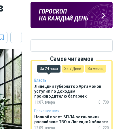
в
ЛИПЕЦКИЕ
ПОГОДА
ГОРОСКОП
РЕАЛИИ
В ЛИПЕЦКЕ
НА КАЖДЫЙ ДЕНЬ
Новости Липецка и области
в Телеграм
Самое читаемое
За 24 часа
За 7 Дней
За месяц
Власть
Липецкий губернатор Артамонов
уступил по доходам
производителю батареек
11:07, вчера
0
730
Происшествия
Ночной полет БПЛА остановили
российские ПВО в Липецкой области
12:09, вчера
0
220