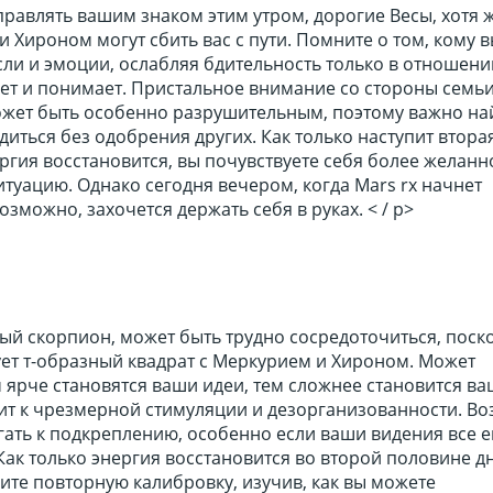
равлять вашим знаком этим утром, дорогие Весы, хотя 
и Хироном могут сбить вас с пути. Помните о том, кому 
ли и эмоции, ослабляя бдительность только в отношении
ет и понимает. Пристальное внимание со стороны семь
жет быть особенно разрушительным, поэтому важно на
иться без одобрения других. Как только наступит втора
ргия восстановится, вы почувствуете себя более желанн
уацию. Однако сегодня вечером, когда Mars rx начнет
озможно, захочется держать себя в руках. < / p>
ый скорпион, может быть трудно сосредоточиться, поск
ует т-образный квадрат с Меркурием и Хироном. Может
м ярче становятся ваши идеи, тем сложнее становится в
дит к чрезмерной стимуляции и дезорганизованности. В
гать к подкреплению, особенно если ваши видения все 
ак только энергия восстановится во второй половине дн
ите повторную калибровку, изучив, как вы можете