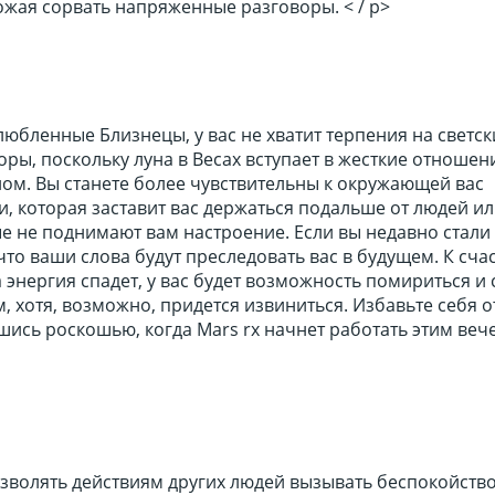
рожая сорвать напряженные разговоры. < / p>
любленные Близнецы, у вас не хватит терпения на светск
оры, поскольку луна в Весах вступает в жесткие отношен
ом. Вы станете более чувствительны к окружающей вас
, которая заставит вас держаться подальше от людей и
е не поднимают вам настроение. Если вы недавно стали
 что ваши слова будут преследовать вас в будущем. К сча
а энергия спадет, у вас будет возможность помириться и 
 хотя, возможно, придется извиниться. Избавьте себя о
ись роскошью, когда Mars rx начнет работать этим вече
озволять действиям других людей вызывать беспокойство