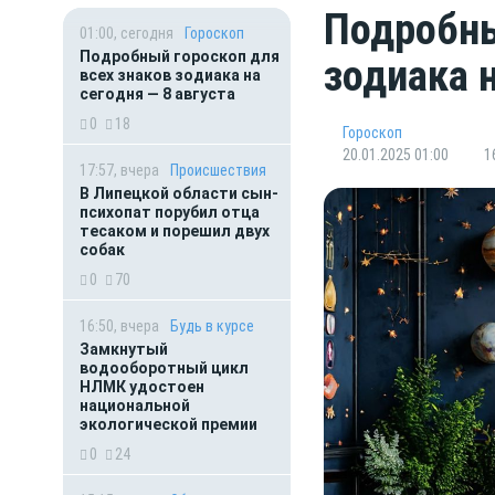
Подробны
01:00, сегодня
Гороскоп
Подробный гороскоп для
зодиака 
всех знаков зодиака на
сегодня — 8 августа
0
18
Гороскоп
20.01.2025 01:00
1
17:57, вчера
Происшествия
В Липецкой области сын-
психопат порубил отца
тесаком и порешил двух
собак
0
70
16:50, вчера
Будь в курсе
Замкнутый
водооборотный цикл
НЛМК удостоен
национальной
экологической премии
0
24