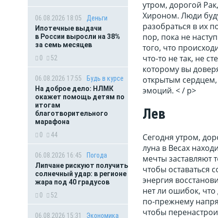
утром, дорогой Рак
Хироном. Люди буд
06.08.2026 18:05
Деньги
разобраться в их п
Ипотечные выдачи
пор, пока не насту
в России выросли на 38%
за семь месяцев
того, что происход
что-то не так, не с
0
52
которому вы довер
открытым сердцем,
06.08.2026 17:55
Будь в курсе
На доброе дело: НЛМК
эмоций. < / p>
окажет помощь детям по
итогам
Лев
благотворительного
марафона
0
44
Сегодня утром, дор
луна в Весах наход
06.08.2026 16:45
Погода
мечты заставляют т
Липчане рискуют получить
чтобы оставаться 
солнечный удар: в регионе
энергия восстанови
жара под 40 градусов
нет ли ошибок, что
0
52
по-прежнему напряж
чтобы перенастроит
06.08.2026 15:31
Экономика