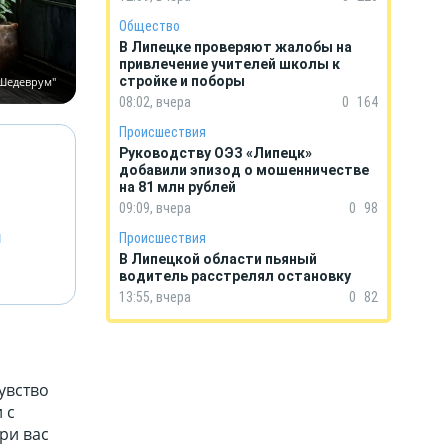
Общество
В Липецке проверяют жалобы на
привлечение учителей школы к
стройке и поборы
"Шедеврум"
08:02, вчера
0
164
Происшествия
Руководству ОЭЗ «Липецк»
добавили эпизод о мошенничестве
на 81 млн рублей
09:09, вчера
0
98
й
Происшествия
В Липецкой области пьяный
водитель расстрелял остановку
13:55, вчера
0
82
увство
 с
ри вас