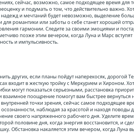
ниях, сейчас, возможно, самое подходящее время для т
еоценку и подумать о том, что действительно важно. Хо
их надежд и мечтаний будет невозможно, выделение бол
и для романтики или заботы о себе станет хорошей отп
овления гармонии. Следите за своими эмоциями и поста
метчиво позже этим вечером, когда Луна и Марс вступят 
ность и импульсивность.
нить других, если планы пойдут наперекосяк, дорогой Тел
есах входит в жесткую тройку с Меркурием и Хироном. Хот
бки могут показаться серьезными, расстановка приорит
и взаимное поощрение помогут вам быстрее вернуться 
 внутренней точки зрения, сейчас самое подходящее вр
 осознанности, наблюдая за красотой и находя поводы 
чение своего напряженного рабочего дня. Уделите врем
орой половине дня, когда энергия восстановится, и сде
ку. Обстановка накаляется этим вечером, когда Луна в