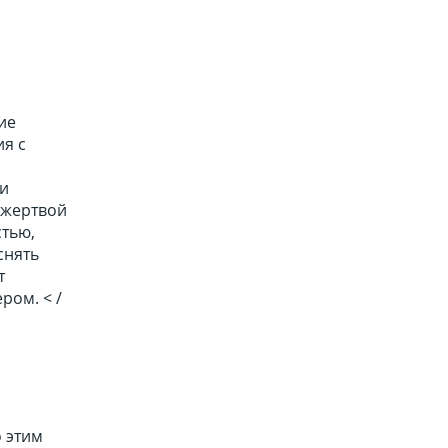
ие
ия с
ли
 жертвой
стью,
снять
т
ром. < /
 этим