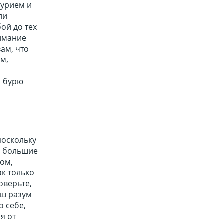
курием и
ли
ой до тех
нимание
ам, что
ом,
с
я бурю
поскольку
и большие
том,
ак только
оверьте,
аш разум
о себе,
я от