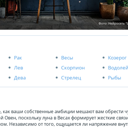
Фото: Нейросеть 
Рак
Весы
Козерог
Лев
Скорпион
Водоле
Дева
Стрелец
Рыбы
, как ваши собственные амбиции мешают вам обрести ч
й Овен, поскольку луна в Весах формирует жесткие связи
ом. Независимо от того, ощущается ли напряжение внут