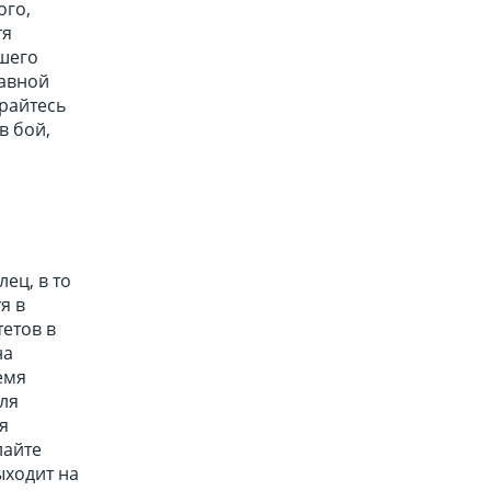
ого,
тя
ьшего
равной
райтесь
в бой,
ец, в то
я в
етов в
на
емя
для
я
лайте
ыходит на