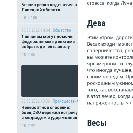
стресса, когда Луна
Бензин резко подешевел в
Липецкой области
0
108
Дева
06.08.2026 14:04
Общество
Этим утром, дороги
Липчанам могут помочь
федеральными деньгами
Весах входит в жес
собрать детей в школу
соперничества, рев
0
86
вы можете контрол
чрезмерной эксплуа
что иногда лучшее,
своим чередом. Пр
роскошным ужином 
того, как восстана
в этот вечер, когда
06.08.2026 13:36
Происшествия
напряженность. < /
Невероятное спасение:
боец СВО пережил встречу
с медведем и удар молнии
Весы
0
92