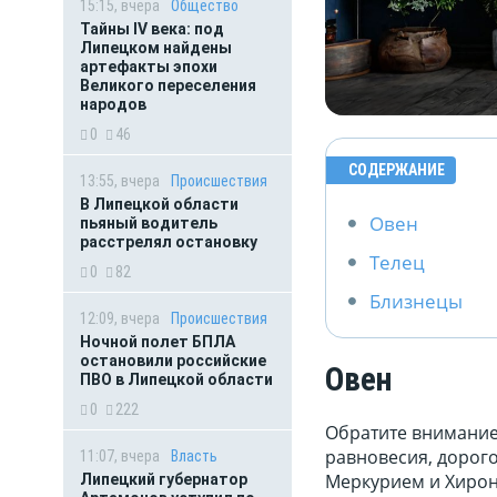
15:15, вчера
Общество
Тайны IV века: под
Липецком найдены
артефакты эпохи
Великого переселения
народов
0
46
СОДЕРЖАНИЕ
13:55, вчера
Происшествия
В Липецкой области
Овен
пьяный водитель
расстрелял остановку
Телец
0
82
Близнецы
12:09, вчера
Происшествия
Ночной полет БПЛА
остановили российские
Овен
ПВО в Липецкой области
0
222
Обратите внимание
равновесия, дорого
11:07, вчера
Власть
Меркурием и Хирон
Липецкий губернатор