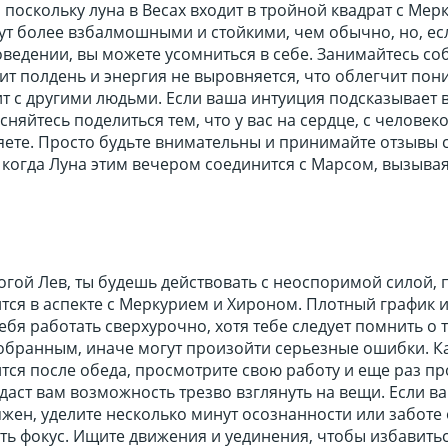
, поскольку луна в Весах входит в тройной квадрат с Мер
ут более взбалмошными и стойкими, чем обычно, но, ес
оведении, вы можете усомниться в себе. Занимайтесь соб
пит полдень и энергия не выровняется, что облегчит по
ит с другими людьми. Если ваша интуиция подсказывает в
тесняйтесь поделиться тем, что у вас на сердце, с человек
яете. Просто будьте внимательны и принимайте отзывы 
 когда Луна этим вечером соединится с Марсом, вызыва
огой Лев, ты будешь действовать с неоспоримой силой, 
ится в аспекте с Меркурием и Хироном. Плотный график 
ебя работать сверхурочно, хотя тебе следует помнить о 
собранным, иначе могут произойти серьезные ошибки. К
тся после обеда, просмотрите свою работу и еще раз пр
 даст вам возможность трезво взглянуть на вещи. Если в
ен, уделите несколько минут осознанности или заботе 
ь фокус. Ищите движения и уединения, чтобы избавитьс