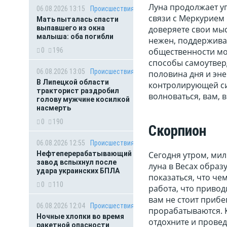
Луна продолжает уп
06.08.2026 13:15
Происшествия
связи с Меркурием 
Мать пыталась спасти
выпавшего из окна
доверяете свои мыс
малыша: оба погибли
нежен, поддержива
0
196
общественности мо
способы самоутверд
06.08.2026 13:05
Происшествия
половина дня и эне
В Липецкой области
контролирующей сит
тракторист раздробил
волноваться, вам, в
голову мужчине косилкой
насмерть
0
190
Скорпион
06.08.2026 12:55
Происшествия
Нефтеперерабатывающий
Сегодня утром, мил
завод вспыхнул после
луна в Весах образ
удара украинских БПЛА
показаться, что че
0
110
работа, что приво
вам не стоит прибе
06.08.2026 12:04
Происшествия
прорабатываются. К
Ночные хлопки во время
отдохните и провед
ракетной опасности