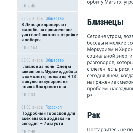
орбиту Mars rx, уг
0
46
08:02, вчера
Общество
Близнецы
В Липецке проверяют
жалобы на привлечение
учителей школы к стройке
Сегодня утром, воз
и поборы
беседы и мелкие сс
0
164
Меркурием и Хирон
социальной энергии
07:00, вчера
Общество
разговоров, которы
Главное за ночь. Следы
сплетен, есть риск,
викингов в Муроме, дебош
сегодня днем, когд
в самолете, пожар на НПЗ
напряжение смехом,
и акулы оккупировали
пляжи Владивостока
проблем, насладивш
p>
0
34
01:00, вчера
Гороскоп
Рак
Подробный гороскоп для
всех знаков зодиака на
сегодня — 7 августа
Постарайтесь не п
0
40