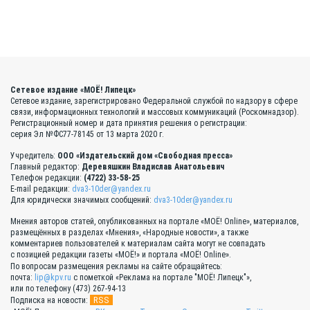
Сетевое издание «МОЁ! Липецк»
Сетевое издание, зарегистрировано Федеральной службой по надзору в сфере
связи, информационных технологий и массовых коммуникаций (Роскомнадзор).
Регистрационный номер и дата принятия решения о регистрации:
серия Эл №ФС77-78145 от 13 марта 2020 г.
Учредитель:
ООО «Издательский дом «Свободная пресса»
Главный редактор:
Деревяшкин Владислав Анатольевич
Телефон редакции:
(4722) 33-58-25
E-mail редакции:
dva3-10der@yandex.ru
Для юридически значимых сообщений:
dva3-10der@yandex.ru
Мнения авторов статей, опубликованных на портале «МОЁ! Online», материалов,
размещённых в разделах «Мнения», «Народные новости», а также
комментариев пользователей к материалам сайта могут не совпадать
с позицией редакции газеты «МОЁ!» и портала «МОЁ! Online».
По вопросам размещения рекламы на сайте обращайтесь:
почта:
lip@kpv.ru
с пометкой «Реклама на портале "МОЁ! Липецк"»,
или по телефону (473) 267-94-13
RSS
Подписка на новости: