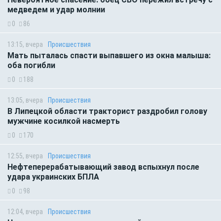
медведем и удар молнии
0
86
13:15, вчера
Происшествия
Мать пыталась спасти выпавшего из окна малыша:
оба погибли
0
188
13:05, вчера
Происшествия
В Липецкой области тракторист раздробил голову
мужчине косилкой насмерть
0
170
12:55, вчера
Происшествия
Нефтеперерабатывающий завод вспыхнул после
удара украинских БПЛА
0
98
12:04, вчера
Происшествия