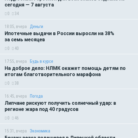
сегодня — 7 августа
0
34
18:05, вчера
Деньги
Ипотечные выдачи в России выросли на 38%
за семь месяцев
0
40
17:55, вчера
Будь в курсе
На доброе дело: НЛМК окажет помощь детям по
итогам благотворительного марафона
0
38
16:45, вчера
Погода
Липчане рискуют получить солнечный удар: в
регионе жара под 40 градусов
0
46
15:31, вчера
Экономика
Бензин резко подешевел в Липецкой области