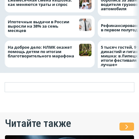
как меняются траты и спрос
водителя грузово
автомобиля
Ипотечные выдачи в России
Рефинансировани
выросли на 38% за семь
в первом полугоди
месяцев
На доброе дело: НЛМК окажет
5 тысяч гостей, 9
помощь детям по итогам
династий и гиган
благотворительного марафона
мишка: в Липецк
итоги фестиваля
лучше»
Читайте также