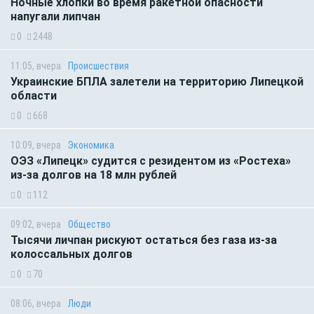
Ночные хлопки во время ракетной опасности
напугали липчан
0
2448
11:05, вчера
Происшествия
Украинские БПЛА залетели на территорию Липецкой
области
0
668
10:09, вчера
Экономика
ОЭЗ «Липецк» судится с резидентом из «Ростеха»
из-за долгов на 18 млн рублей
0
112
09:02, вчера
Общество
Тысячи личпан рискуют остаться без газа из-за
колоссальных долгов
0
70
08:06, вчера
Люди