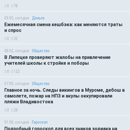
0
78
09:05, сегодня
Деньги
Ежемесячная смена кешбэка: как меняются траты
и спрос
0
32
08:02, сегодня
Общество
В Липецке проверяют жалобы на привлечение
учителей школы к стройке и поборы
0
122
07:00, сегодня
Общество
Главное за ночь. Следы викингов в Муроме, дебош в
самолете, пожар на НПЗ и акулы оккупировали
пляжи Владивостока
0
28
01:00, сегодня
Гороскоп
Подробный гороскоп для всех знаков зодиака на