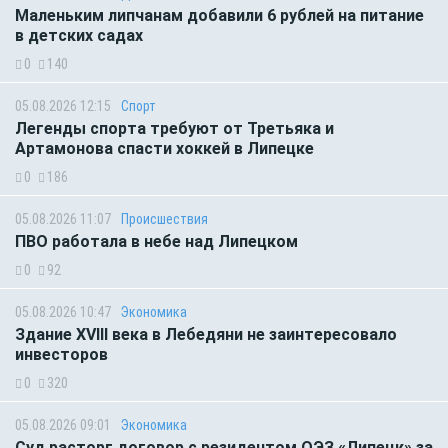
Маленьким липчанам добавили 6 рублей на питание
в детских садах
0
140
05.08.2026 12:15
Спорт
Легенды спорта требуют от Третьяка и
Артамонова спасти хоккей в Липецке
0
186
05.08.2026 11:07
Происшествия
ПВО работала в небе над Липецком
0
92
05.08.2026 10:47
Экономика
Здание XVIII века в Лебедяни не заинтересовало
инвесторов
0
320
05.08.2026 09:01
Экономика
Суд расторг договор с резидентом ОЭЗ «Липецк» за