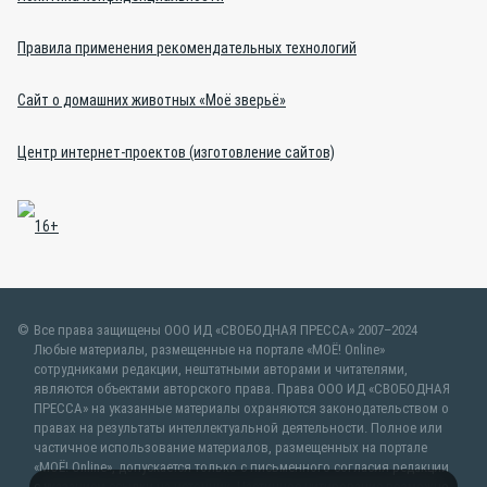
Правила применения рекомендательных технологий
Сайт о домашних животных «Моё зверьё»
Центр интернет-проектов (изготовление сайтов)
Все права защищены ООО ИД «СВОБОДНАЯ ПРЕССА» 2007–2024
Любые материалы, размещенные на портале «МОЁ! Online»
сотрудниками редакции, нештатными авторами и читателями,
являются объектами авторского права. Права ООО ИД «СВОБОДНАЯ
ПРЕССА» на указанные материалы охраняются законодательством о
правах на результаты интеллектуальной деятельности. Полное или
частичное использование материалов, размещенных на портале
«МОЁ! Online», допускается только с письменного согласия редакции
с указанием ссылки на источник. Частичное цитирование возможно