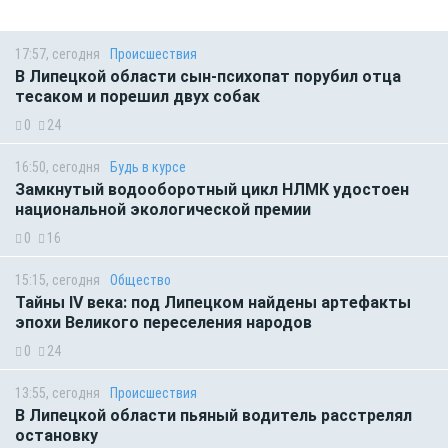
17:57, сегодня
Происшествия
В Липецкой области сын-психопат порубил отца
тесаком и порешил двух собак
0
24
16:50, сегодня
Будь в курсе
Замкнутый водооборотный цикл НЛМК удостоен
национальной экологической премии
0
16
15:15, сегодня
Общество
Тайны IV века: под Липецком найдены артефакты
эпохи Великого переселения народов
0
24
13:55, сегодня
Происшествия
В Липецкой области пьяный водитель расстрелял
остановку