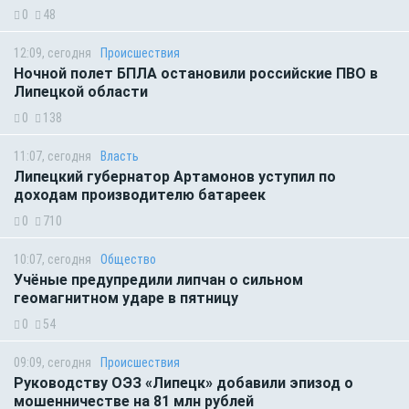
0
48
12:09, сегодня
Происшествия
Ночной полет БПЛА остановили российские ПВО в
Липецкой области
0
138
11:07, сегодня
Власть
Липецкий губернатор Артамонов уступил по
доходам производителю батареек
0
710
10:07, сегодня
Общество
Учёные предупредили липчан о сильном
геомагнитном ударе в пятницу
0
54
09:09, сегодня
Происшествия
Руководству ОЭЗ «Липецк» добавили эпизод о
мошенничестве на 81 млн рублей