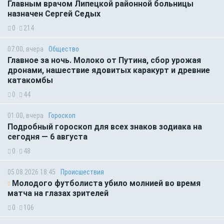
Главным врачом Липецкой районной больницы
назначен Сергей Седых
0
214
07:00, вчера
Общество
Главное за ночь. Молоко от Путина, сбор урожая
дронами, нашествие ядовитых каракурт и древние
катакомбы
0
44
01:00, вчера
Гороскоп
Подробный гороскоп для всех знаков зодиака на
сегодня — 6 августа
0
48
05.08.2026 18:45
Происшествия
Молодого футболиста убило молнией во время
матча на глазах зрителей
0
106