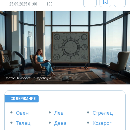
25.09.2025 01:00
199
Фото: Нейросеть "Шедеврум"
СОДЕРЖАНИЕ
Овен
Лев
Стрелец
Телец
Дева
Козерог