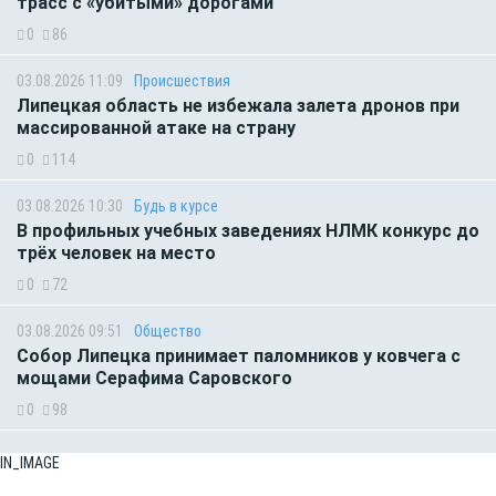
трасс с «убитыми» дорогами
0
86
03.08.2026 11:09
Происшествия
Липецкая область не избежала залета дронов при
массированной атаке на страну
0
114
03.08.2026 10:30
Будь в курсе
В профильных учебных заведениях НЛМК конкурс до
трёх человек на место
0
72
03.08.2026 09:51
Общество
Собор Липецка принимает паломников у ковчега с
мощами Серафима Саровского
0
98
IN_IMAGE