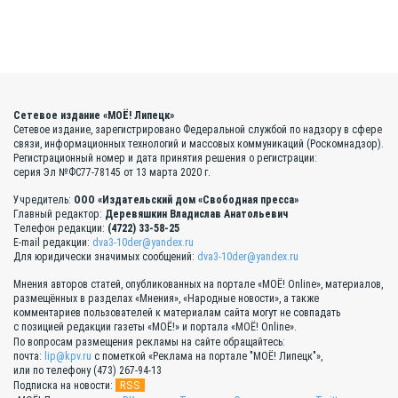
Сетевое издание «МОЁ! Липецк»
Сетевое издание, зарегистрировано Федеральной службой по надзору в сфере
связи, информационных технологий и массовых коммуникаций (Роскомнадзор).
Регистрационный номер и дата принятия решения о регистрации:
серия Эл №ФС77-78145 от 13 марта 2020 г.
Учредитель:
ООО «Издательский дом «Свободная пресса»
Главный редактор:
Деревяшкин Владислав Анатольевич
Телефон редакции:
(4722) 33-58-25
E-mail редакции:
dva3-10der@yandex.ru
Для юридически значимых сообщений:
dva3-10der@yandex.ru
Мнения авторов статей, опубликованных на портале «МОЁ! Online», материалов,
размещённых в разделах «Мнения», «Народные новости», а также
комментариев пользователей к материалам сайта могут не совпадать
с позицией редакции газеты «МОЁ!» и портала «МОЁ! Online».
По вопросам размещения рекламы на сайте обращайтесь:
почта:
lip@kpv.ru
с пометкой «Реклама на портале "МОЁ! Липецк"»,
или по телефону (473) 267-94-13
RSS
Подписка на новости: