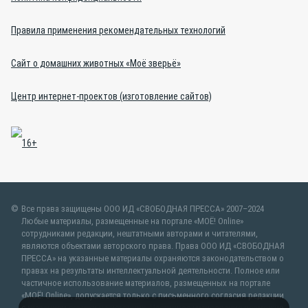
Правила применения рекомендательных технологий
Сайт о домашних животных «Моё зверьё»
Центр интернет-проектов (изготовление сайтов)
Все права защищены ООО ИД «СВОБОДНАЯ ПРЕССА» 2007–2024
Любые материалы, размещенные на портале «МОЁ! Online»
сотрудниками редакции, нештатными авторами и читателями,
являются объектами авторского права. Права ООО ИД «СВОБОДНАЯ
ПРЕССА» на указанные материалы охраняются законодательством о
правах на результаты интеллектуальной деятельности. Полное или
частичное использование материалов, размещенных на портале
«МОЁ! Online», допускается только с письменного согласия редакции
с указанием ссылки на источник. Частичное цитирование возможно