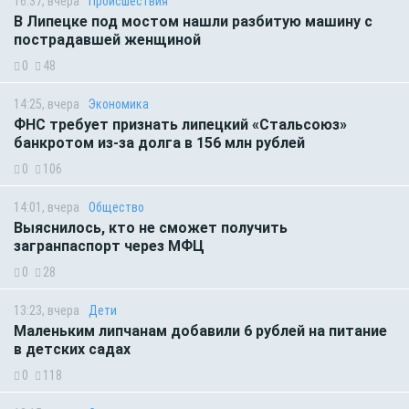
16:37, вчера
Происшествия
В Липецке под мостом нашли разбитую машину с
пострадавшей женщиной
0
48
14:25, вчера
Экономика
ФНС требует признать липецкий «Стальсоюз»
банкротом из-за долга в 156 млн рублей
0
106
14:01, вчера
Общество
Выяснилось, кто не сможет получить
загранпаспорт через МФЦ
0
28
13:23, вчера
Дети
Маленьким липчанам добавили 6 рублей на питание
в детских садах
0
118