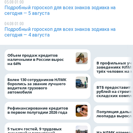
05.08 01:00
Подробный гороскоп для всех знаков зодиака на
сегодня — 5 августа
04.08 01:00
Подробный гороскоп для всех знаков зодиака на
сегодня — 4 августа
Объем продаж кредитов
наличными в России вырос
В профильных уч
на 64%
заведениях НЛМК
трёх человек на 
Более 130 сотрудников НЛМК
боролись за звание лучшего
ВТБ предоставит 
водителя грузового
рублей на строит
автомобиля
складских компл
Рефинансирование кредитов
Популяция дальн
в первом полугодии 2026 года
леопарда выросла
5 тысяч гостей, 9 трудовых
На НЛМК отремон
династий и гигантский