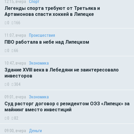
12:15, вчера
Спорт
Легенды спорта требуют от Третьяка и
Артамонова спасти хоккей в Липецке
0
166
11:07, вчера
Происшествия
ПВО работала в небе над Липецком
0
66
10:47, вчера
Экономика
Здание XVIII века в Лебедяни не заинтересовало
инвесторов
0
304
09:01, вчера
Экономика
Суд расторг договор с резидентом ОЭЗ «Липецк» за
майнинг вместо инвестиций
0
82
09:00, вчера
Деньги