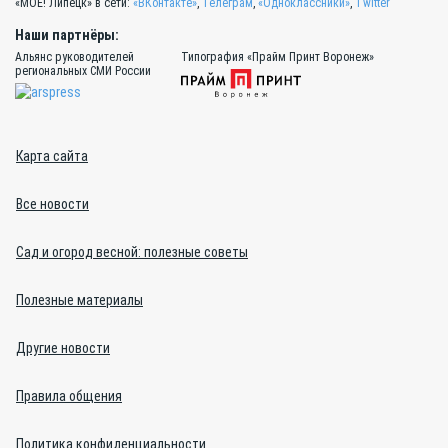
«МОЁ! Липецк» в сети:
«ВКонтакте»
,
Телеграм
,
«Одноклассники»
,
Twitter
Наши партнёры:
Альянс руководителей
Типография «Прайм Принт Воронеж»
региональных СМИ России
Карта сайта
Все новости
Сад и огород весной: полезные советы
Полезные материалы
Другие новости
Правила общения
Политика конфиденциальности