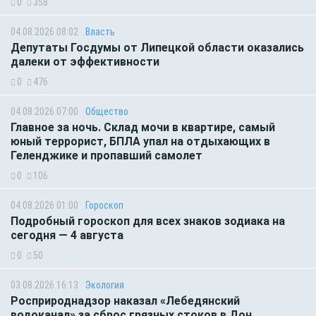
0
358
04.08.2026 08:02
Власть
Депутаты Госдумы от Липецкой области оказались
далеки от эффективности
0
476
04.08.2026 07:00
Общество
Главное за ночь. Склад мочи в квартире, самый
юный террорист, БПЛА упал на отдыхающих в
Геленджике и пропавший самолет
0
106
04.08.2026 01:00
Гороскоп
Подробный гороскоп для всех знаков зодиака на
сегодня — 4 августа
0
50
03.08.2026 16:13
Экология
Росприроднадзор наказал «Лебедянский
водоканал» за сброс грязных стоков в Дон