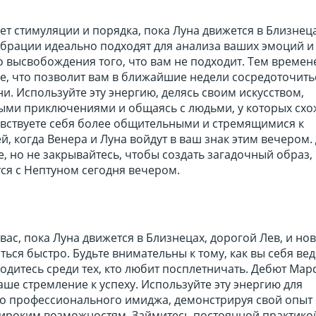
т стимуляции и порядка, пока Луна движется в Близнеца
ибрации идеально подходят для анализа ваших эмоций и
о высвобождения того, что вам не подходит. Тем време
е, что позволит вам в ближайшие недели сосредоточить
. Используйте эту энергию, делясь своим искусством,
ыми приключениями и общаясь с людьми, у которых сх
увствуете себя более общительными и стремящимися к
, когда Венера и Луна войдут в ваш знак этим вечером.
е, но не закрывайтесь, чтобы создать загадочный образ,
ся с Нептуном сегодня вечером.
вас, пока Луна движется в Близнецах, дорогой Лев, и но
ться быстро. Будьте внимательны к тому, как вы себя вед
одитесь среди тех, кто любит посплетничать. Дебют Марс
аше стремление к успеху. Используйте эту энергию для
о профессионального имиджа, демонстрируя свой опыт
широким возможностям. Займитесь постоянной практико