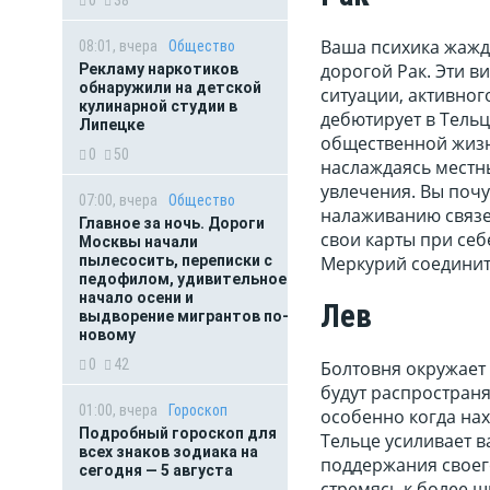
0
38
Ваша психика жажде
08:01, вчера
Общество
дорогой Рак. Эти в
Рекламу наркотиков
обнаружили на детской
ситуации, активног
кулинарной студии в
дебютирует в Тельц
Липецке
общественной жизни
0
50
наслаждаясь местн
увлечения. Вы поч
07:00, вчера
Общество
налаживанию связей
Главное за ночь. Дороги
свои карты при себ
Москвы начали
Меркурий соединит
пылесосить, переписки с
педофилом, удивительное
начало осени и
Лев
выдворение мигрантов по-
новому
0
42
Болтовня окружает 
будут распространя
01:00, вчера
Гороскоп
особенно когда нах
Подробный гороскоп для
Тельце усиливает в
всех знаков зодиака на
поддержания своег
сегодня — 5 августа
стремясь к более 