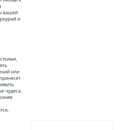
а
ры вашей
еркурий и
сткими,
ять
ений или
 принесет
оявить
е чудеса.
полняя
тся.