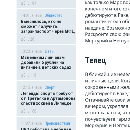
как только Марс во
0
104
конечном итоге сэк
дебютируют в Раке,
14:01, вчера
Общество
романтическую обс
Выяснилось, кто не
сможет получить
наедине. Возможно
загранпаспорт через МФЦ
Раскройте свою фа
0
28
Меркурий и Нептун
13:23, вчера
Дети
Маленьким липчанам
Телец
добавили 6 рублей на
питание в детских садах
В ближайшие недел
0
118
и личные цели. Ког
сокровенными жела
12:15, вчера
Спорт
дебютирует в Раке,
Легенды спорта требуют
от Третьяка и Артамонова
Оттачивайте свои э
спасти хоккей в Липецке
вечером, укрепляя
0
166
может казаться, чт
почувствуете гар
11:07, вчера
Происшествия
Меркурия и Нептуна
ПВО работала в небе над