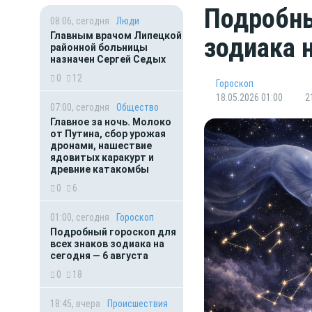
Подробны
08:06, сегодня
Люди
Главным врачом Липецкой
зодиака 
районной больницы
назначен Сергей Седых
0
12
Гороскоп
18.05.2026 01:00
2
07:00, сегодня
Общество
Главное за ночь. Молоко
от Путина, сбор урожая
дронами, нашествие
ядовитых каракурт и
древние катакомбы
0
6
01:00, сегодня
Гороскоп
Подробный гороскоп для
всех знаков зодиака на
сегодня — 6 августа
0
18
18:45, вчера
Происшествия