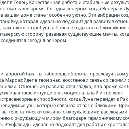
йдет в Телец. Качественная работа и стабильные результ
ономят ваше время. Сегодня вечером, когда Венера и Л
 в вашем доме станет особенно уютно. Эти вибрации со
тановку, которая идеально подходит для развития отно
, вам также потребуется больше отдыхать в ближайшие 
нтазерскую сторону, развивая существующие мечты, ког
 соединятся сегодня вечером.
и, дорогой бык, ты наберешь обороты, преследуя свои 
да Марс войдет в твой знак, восстанови связь со своими
ниями. Отношения развиваются гладко, в то время как 
 усиливая твою интуицию и эмоциональный интеллект.
кстрасенсорные способности, когда Луна перейдет в Рак
 невидимые узы, которые связывают вас с близкими. Вр
о вы телепатически связаны с окружающими вас людьми.
монию с окружающим миром благодаря гармоничному с
. Эти флюиды идеально подходят для работы с кристалл