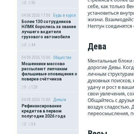
0
36
себе, как только В
установиться внутр
04.08.2026 17:00
Будь в курсе
жизни. Взаимодейс
Более 130 сотрудников
Нептун соединятся 
НЛМК боролись за звание
лучшего водителя
грузового автомобиля
Дева
0
44
04.08.2026 15:00
Общество
Ментальные блоки м
Мошенники массово
дорогие Девы. Когд
рассылают липчанам
личным структурам 
фальшивые оповещения о
поверке счётчиков
духовных поисков, 
удачу и рост в ваш
0
128
свои увлечения, со
Общайтесь с друзья
04.08.2026 15:00
Деньги
воздух сладостью. 
Рефинансирование
кредитов в первом
переосмысления, п
полугодии 2026 года
0
54
Весы