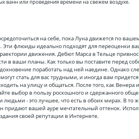
ых ванн или проведения времени на свежем воздухе.
осредоточиться на себе, пока Луна движется по вашем
. Эти флюиды идеально подходят для переоценки ва
траектории движения. Дебют Марса в Тельце привнос
ти в ваши планы. Как только вы поставите перед соб
вдохновение поработать над ней наедине. Однако с
могут стать для вас трудными, и иногда вам придется
ыходить на улицу и общаться. После того, как Венера 
лайте выбор в пользу роскошного и сдержанного обще
людьми - это лучшее, что есть в обоих мирах. В то 
н придают вашей ауре мечтательный оттенок. Испол
оздания своей репутации в Интернете.