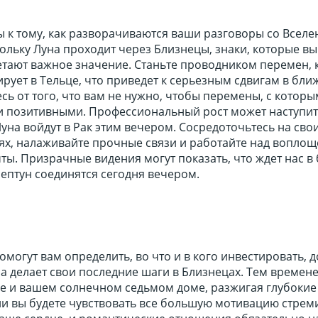
 к тому, как разворачиваются ваши разговоры со Вселе
ольку Луна проходит через Близнецы, знаки, которые вы
етают важное значение. Станьте проводником перемен, 
рует в Тельце, что приведет к серьезным сдвигам в бл
сь от того, что вам не нужно, чтобы перемены, с котор
ли позитивными. Профессиональный рост может наступит
 Луна войдут в Рак этим вечером. Сосредоточьтесь на сво
ях, налаживайте прочные связи и работайте над вопло
ы. Призрачные видения могут показать, что ждет нас в
ептун соединятся сегодня вечером.
могут вам определить, во что и в кого инвестировать, 
а делает свои последние шаги в Близнецах. Тем времен
е и вашем солнечном седьмом доме, разжигая глубокие 
и вы будете чувствовать все большую мотивацию стреми