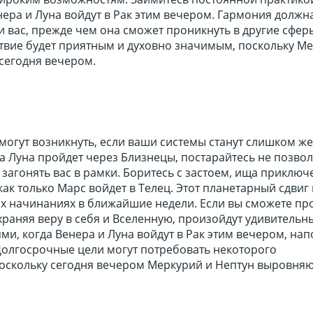
енера и Луна войдут в Рак этим вечером. Гармония должн
и вас, прежде чем она сможет проникнуть в другие сфе
твие будет приятным и духовно значимым, поскольку М
сегодня вечером.
огут возникнуть, если ваши системы станут слишком же
а Луна пройдет через Близнецы, постарайтесь не позвол
загонять вас в рамки. Боритесь с застоем, ища приключ
как только Марс войдет в Телец. Этот планетарный сдвиг
их начинаниях в ближайшие недели. Если вы сможете пр
храняя веру в себя и Вселенную, произойдут удивительны
ми, когда Венера и Луна войдут в Рак этим вечером, на
Долгосрочные цели могут потребовать некоторого
оскольку сегодня вечером Меркурий и Нептун выровняю