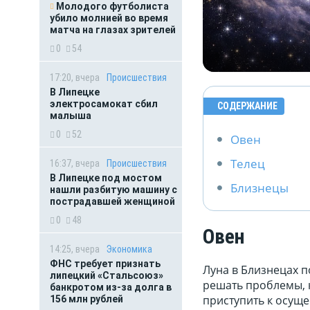
Молодого футболиста
убило молнией во время
матча на глазах зрителей
0
54
17:20, вчера
Происшествия
В Липецке
электросамокат сбил
СОДЕРЖАНИЕ
малыша
0
52
Овен
Телец
16:37, вчера
Происшествия
В Липецке под мостом
Близнецы
нашли разбитую машину с
пострадавшей женщиной
0
48
Овен
14:25, вчера
Экономика
ФНС требует признать
Луна в Близнецах п
липецкий «Стальсоюз»
решать проблемы, к
банкротом из-за долга в
приступить к осуще
156 млн рублей