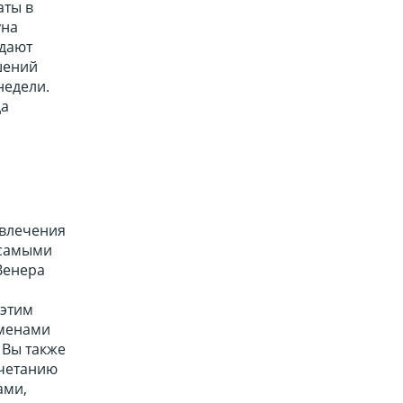
аты в
уна
здают
шений
недели.
да
увлечения
 самыми
Венера
 этим
еменами
 Вы также
очетанию
ами,