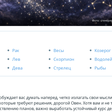
Фото: сгенер
Рак
Весы
Козерог
Лев
Скорпион
Водоле
Дева
Стрелец
Рыбы
обуждает вас думать наперед, четко излагать свои мысли
оторые требуют решения, дорогой Овен. Хотя вам и не 
ствлению планов, важно выработать устойчивый курс де