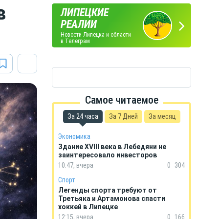
в
ЛИПЕЦКИЕ
ПОГОДА
ГОРОСКОП
РЕАЛИИ
В ЛИПЕЦКЕ
НА КАЖДЫЙ ДЕНЬ
Новости Липецка и области
в Телеграм
Самое читаемое
За 24 часа
За 7 Дней
За месяц
Экономика
Здание XVIII века в Лебедяни не
заинтересовало инвесторов
10:47, вчера
0
304
Спорт
Легенды спорта требуют от
Третьяка и Артамонова спасти
хоккей в Липецке
12:15, вчера
0
166