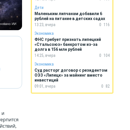
Дети
Маленьким липчанам добавили 6
рублей на питание в детских садах
ировано ИИ
13:23, вчера
0
116
Экономика
ФНС требует признать липецкий
«Стальсоюз» банкротом из-за
долга в 156 млн рублей
14:25, вчера
0
104
Экономика
й
Суд расторг договор с резидентом
ОЭЗ «Липецк» за майнинг вместо
инвестиций
09:01, вчера
0
82
 и
терпится
йствий,