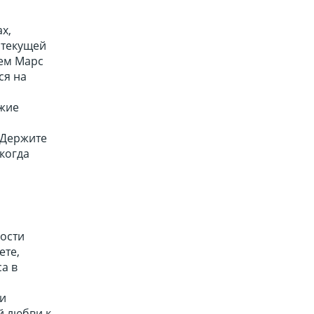
х,
 текущей
нем Марс
ся на
ожие
 Держите
 когда
вости
ете,
а в
 и
й любви к