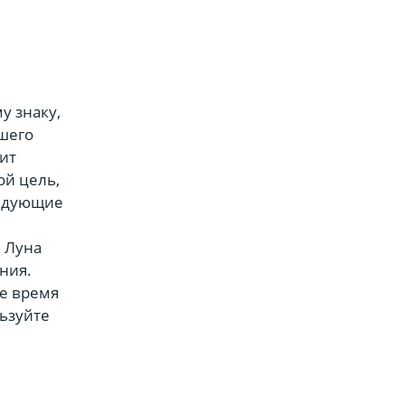
у знаку,
шего
ит
ой цель,
ледующие
и Луна
ния.
же время
ьзуйте