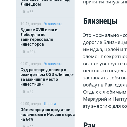
принятия ритуальн
Липецком
0
66
Близнецы
10:47, вчера
Экономика
Здание XVIII века в
Это нормально - с
Лебедяни не
заинтересовало
дорогие Близнецы
инвесторов
имиджа, целей и 
0
304
элемент секретнос
вы почувствуете 
09:01, вчера
Экономика
несколько недель 
Суд расторг договор с
резидентом ОЭЗ «Липецк»
заставлять себя в
за майнинг вместо
войдут в Рак, сде
инвестиций
Отдых с любимыми 
0
82
Меркурий и Непту
09:00, вчера
Деньги
эту энергию для с
Объем продаж кредитов
наличными в России вырос
на 64%
Рак