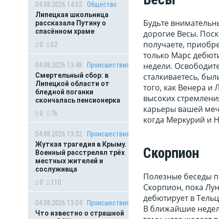
04.08.2026 14:52
Общество
Липецкая школьница
Будьте внимательны
рассказала Путину о
спасённом храме
дорогие Весы. Поск
получаете, приобр
0
62
только Марс дебюти
недели. Освободите
04.08.2026 13:48
Происшествия
сталкиваетесь, бы
Смертельный сбор: в
Липецкой области от
того, как Венера и
бледной поганки
высоких стремлени
скончалась пенсионерка
карьеры вашей мечт
0
76
когда Меркурий и Н
04.08.2026 13:32
Происшествия
Жуткая трагедия в Крыму.
Скорпион
Военный расстрелял трёх
местных жителей и
сослуживца
Полезные беседы по
0
110
Скорпион, пока Лун
дебютирует в Тельц
04.08.2026 13:04
Происшествия
В ближайшие недел
Что известно о страшной