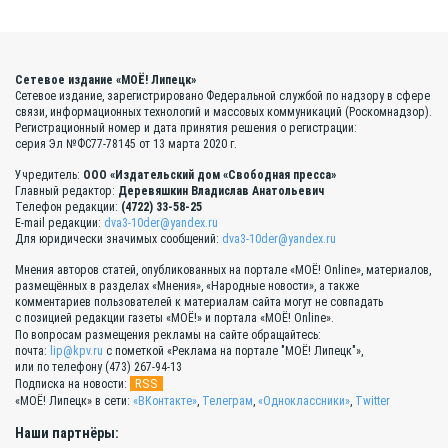
Сетевое издание «МОЁ! Липецк»
Сетевое издание, зарегистрировано Федеральной службой по надзору в сфере
связи, информационных технологий и массовых коммуникаций (Роскомнадзор).
Регистрационный номер и дата принятия решения о регистрации:
серия Эл №ФС77-78145 от 13 марта 2020 г.
Учредитель:
ООО «Издательский дом «Свободная пресса»
Главный редактор:
Деревяшкин Владислав Анатольевич
Телефон редакции:
(4722) 33-58-25
E-mail редакции:
dva3-10der@yandex.ru
Для юридически значимых сообщений:
dva3-10der@yandex.ru
Мнения авторов статей, опубликованных на портале «МОЁ! Online», материалов,
размещённых в разделах «Мнения», «Народные новости», а также
комментариев пользователей к материалам сайта могут не совпадать
с позицией редакции газеты «МОЁ!» и портала «МОЁ! Online».
По вопросам размещения рекламы на сайте обращайтесь:
почта:
lip@kpv.ru
с пометкой «Реклама на портале "МОЁ! Липецк"»,
или по телефону (473) 267-94-13
RSS
Подписка на новости:
«МОЁ! Липецк» в сети:
«ВКонтакте»
,
Телеграм
,
«Одноклассники»
,
Twitter
Наши партнёры: