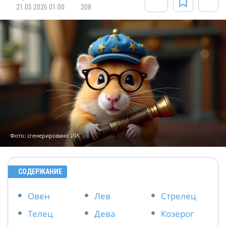
21.05.2026 01:00
208
Фото: сгенерировано ИИ
СОДЕРЖАНИЕ
Овен
Лев
Стрелец
Телец
Дева
Козерог