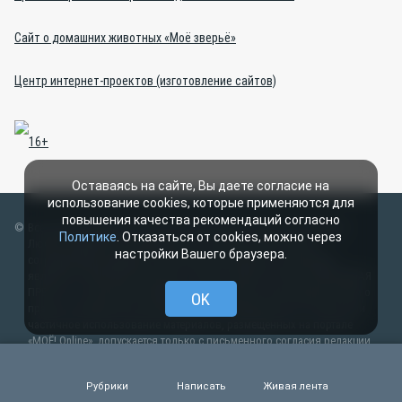
Сайт о домашних животных «Моё зверьё»
Центр интернет-проектов (изготовление сайтов)
Оставаясь на сайте, Вы даете согласие на
использование cookies, которые применяются для
повышения качества рекомендаций согласно
Все права защищены ООО ИД «СВОБОДНАЯ ПРЕССА» 2007–2024
Политике
. Отказаться от cookies, можно через
Любые материалы, размещенные на портале «МОЁ! Online»
настройки Вашего браузера.
сотрудниками редакции, нештатными авторами и читателями,
являются объектами авторского права. Права ООО ИД «СВОБОДНАЯ
ПРЕССА» на указанные материалы охраняются законодательством о
OK
правах на результаты интеллектуальной деятельности. Полное или
частичное использование материалов, размещенных на портале
«МОЁ! Online», допускается только с письменного согласия редакции
с указанием ссылки на источник. Частичное цитирование возможно
только при условии гиперссылки на moe-lipetsk.ru.Все вопросы
Рубрики
Написать
Живая лента
можно задать по адресу
web@kpv.ru
. В рубрике «От первого лица»