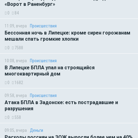
«Ворот в Раненбург»
0
84
11:09, вчера
Происшествия
Бессонная ночь в Липецке: кроме сирен горожанам
мешали спать громкие хлопки
0
7588
10:08, вчера
Происшествия
В Липецке БПЛА упал на строящийся
многоквартирный дом
0
1682
09:58, вчера
Происшествия
Атака БПЛА в Задонске: есть пострадавшие и
разрушения
0
558
09:05, вчера
Деньги
Расходы россиян на ЗОЖ выросли более чем на 40%