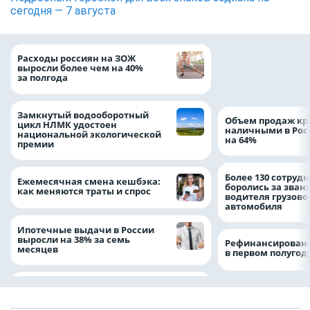
сегодня — 7 августа
На доброе дело: 
Расходы россиян на ЗОЖ
помощь детям по
выросли более чем на 40%
благотворительн
за полгода
Замкнутый водооборотный
Объем продаж кр
цикл НЛМК удостоен
наличными в Рос
национальной экологической
на 64%
премии
Более 130 сотруд
Ежемесячная смена кешбэка:
боролись за зван
как меняются траты и спрос
водителя грузово
автомобиля
Ипотечные выдачи в России
выросли на 38% за семь
Рефинансировани
месяцев
в первом полугоди