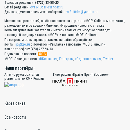
Телефон редакции:
(4722) 33-58-25
E-mail редакции:
dva3-10der@yandex.ru
Для юридически значимых сообщений:
dva3-10der@yandex.ru
Мнения авторов статей, опубликованных на портале «МОЁ! Online», материалов,
размещённых в разделах «Мнения», «Народные новости», а также
комментариев пользователей к материалам сайта могут не совпадать
с позицией редакции газеты «МОЁ!» и портала «МОЁ! Online».
По вопросам размещения рекламы на сайте обращайтесь:
почта:
lip@kpv.ru
с пометкой «Реклама на портале "МОЁ! Липецк"»,
или по телефону (473) 267-94-13
RSS
Подписка на новости:
«МОЁ! Липецк» в сети:
«ВКонтакте»
,
Телеграм
,
«Одноклассники»
,
Twitter
Наши партнёры:
Альянс руководителей
Типография «Прайм Принт Воронеж»
региональных СМИ России
Карта сайта
Все новости