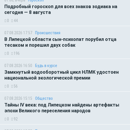
01:00, вчера
Гороскоп
Подробный гороскоп для всех знаков зодиака на
сегодня — 8 августа
0
44
07.08.2026 17:57
Происшествия
В Липецкой области сын-психопат порубил отца
тесаком и порешил двух собак
0
196
07.08.2026 16:50
Будь в курсе
Замкнутый водооборотный цикл НЛМК удостоен
национальной экологической премии
0
56
07.08.2026 15:15
Общество
Тайны IV века: под Липецком найдены артефакты
эпохи Великого переселения народов
0
92