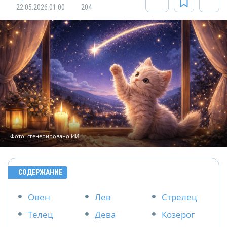
22.05.2026 01:00
204
Фото: сгенерировано ИИ
СОДЕРЖАНИЕ
Овен
Лев
Стрелец
Телец
Дева
Козерог