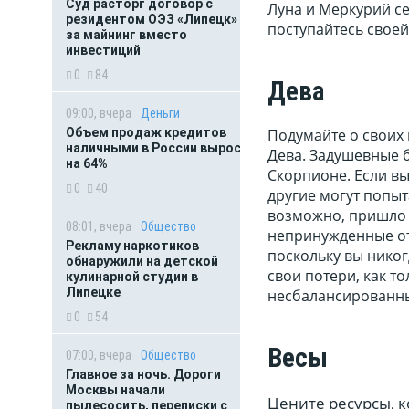
Суд расторг договор с
Луна и Меркурий с
резидентом ОЭЗ «Липецк»
поступайтесь своей
за майнинг вместо
инвестиций
0
84
Дева
09:00, вчера
Деньги
Подумайте о своих 
Объем продаж кредитов
наличными в России вырос
Дева. Задушевные 
на 64%
Скорпионе. Если вы
0
40
другие могут попы
возможно, пришло 
08:01, вчера
Общество
непринужденные от
Рекламу наркотиков
поскольку вы никог
обнаружили на детской
свои потери, как т
кулинарной студии в
Липецке
несбалансированны
0
54
Весы
07:00, вчера
Общество
Главное за ночь. Дороги
Москвы начали
Цените ресурсы, 
пылесосить, переписки с