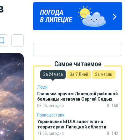
в
ЛИПЕЦКИЕ
ПОГОДА
ГОРОСКОП
РЕАЛИИ
В ЛИПЕЦКЕ
НА КАЖДЫЙ ДЕНЬ
Новости Липецка и области
в Телеграм
Самое читаемое
За 24 часа
За 7 Дней
За месяц
Люди
Главным врачом Липецкой районной
больницы назначен Сергей Седых
08:06, сегодня
0
160
Происшествия
Украинские БПЛА залетели на
территорию Липецкой области
11:05, сегодня
0
142