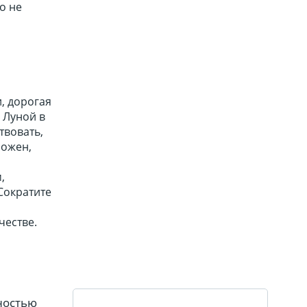
о не
, дорогая
 Луной в
твовать,
можен,
,
Сократите
честве.
ностью