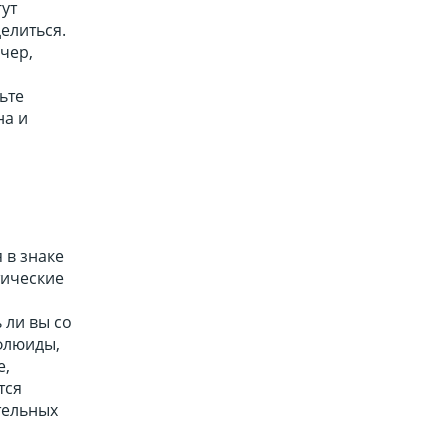
ут
елиться.
чер,
,
ьте
на и
 в знаке
тические
 ли вы со
 флюиды,
е,
тся
тельных