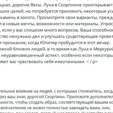
циал, дорогие Весы. Луна в Скорпионе приоткрывает
аших целей, но потребуется приложить некоторые ус
 камень в золото. Просмотрите свои варианты, прежд
и в новые мечты, возможности или материалы. Упрос
, если у вас слишком много вопросов. Ваша способно
ство ненужных дел и улучшать существующие проек
 признание, когда Юпитер пробудится в этот вечер.
жкой близких людей, в то время как Луна и Меркури
 неуравновешенный аспект, особенно если некотор
яют вас чувствовать себя измотанными. < / p>
ельное влияние на людей, с которыми столкнетесь, когд
ерез ваш знак, дорогой Скорпион. Приложите дополните
ешности, чтобы создать образ, соответствующий вашим 
 впечатление не может полностью завладеть вами, оно,