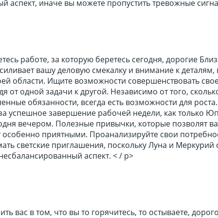
 аспект, иначе вы можете пропустить тревожные сигнал
тесь работе, за которую беретесь сегодня, дорогие Бли
силивает вашу деловую смекалку и внимание к деталям,
воей области. Ищите возможности совершенствовать сво
дя от одной задачи к другой. Независимо от того, скольк
нные обязанности, всегда есть возможности для роста.
 за успешное завершение рабочей недели, как только Ю
годня вечером. Полезные привычки, которые позволят в
ут особенно приятными. Проанализируйте свои потребно
ать светские приглашения, поскольку Луна и Меркурий 
есбалансированный аспект. < / p>
ть вас в том, что вы то горячитесь, то остываете, дорого