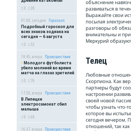
древние катакомбы
объяснение навязч
развиваться в тече
0
28
Выражайте свои ист
01:00, сегодня
Гороскоп
посылая электричес
Подробный гороскоп для
разговоры об обяза
всех знаков зодиака на
внимательны и прис
сегодня — 6 августа
Меркурий образуют
0
32
18:45, вчера
Происшествия
Телец
Молодого футболиста
убило молнией во время
матча на глазах зрителей
Любовные отношени
Скорпиона. Как ве
0
76
партнеры будут соо
17:20, вчера
Происшествия
настроении развива
В Липецке
своей новой пассие
электросамокат сбил
чтобы узнать что-т
малыша
которое вы испытыв
0
68
сегодня вечером. 
отношений, так как
16:37, вчера
Происшествия