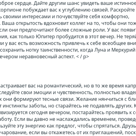
доброе сердце. Дайте другим шанс увидеть ваше истинное
корпионе побуждает вас к углублению связей. Раскройте
ь своими интересами и почувствуйте себя комфортно,
. Ваша открытость вдохновит коллег на то, чтобы они то
сли они предпочитают более сложные роли. У вас появит
ия, как только Юпитер пробудится в этот вечер. Не теря
и у вас есть возможность привлечь к себе всеобщее вн
 сохранить нотку таинственности, когда Луна и Меркурий
ечером неравновесный аспект. < / p>
астраивает вас на романтический, но в то же время ка
сследуйте свои эмоции и чувственность, полностью влад
ак они формируют тесные связи. Желание нянчиться с б
инстинкты заботы, но старайтесь не подавлять других. 
визируется сегодня вечером, постарайтесь проявить к с
аботу. Если вы давно не наслаждались временем, прове
ьзуйте эту энергию как предлог, чтобы спрятаться. Друзь
чарование, если вы откажетесь от их приглашений, пос