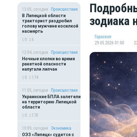
Подробны
13:05, сегодня
Происшествия
В Липецкой области
зодиака 
тракторист раздробил
голову мужчине косилкой
насмерть
Гороскоп
0
6
29.05.2026 01:00
2
12:04, сегодня
Происшествия
Ночные хлопки во время
ракетной опасности
напугали липчан
0
174
11:05, сегодня
Происшествия
Украинские БПЛА залетели
на территорию Липецкой
области
0
170
10:09, сегодня
Экономика
ОЭЗ «Липецк» судится с