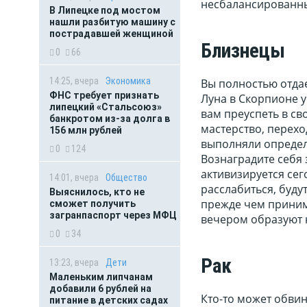
несбалансированный
В Липецке под мостом
нашли разбитую машину с
пострадавшей женщиной
Близнецы
0
66
14:25, вчера
Экономика
Вы полностью отдае
ФНС требует признать
Луна в Скорпионе у
липецкий «Стальсоюз»
вам преуспеть в с
банкротом из-за долга в
мастерство, перехо
156 млн рублей
выполняли определе
0
124
Вознаградите себя
активизируется се
14:01, вчера
Общество
расслабиться, буд
Выяснилось, кто не
прежде чем приним
сможет получить
загранпаспорт через МФЦ
вечером образуют н
0
34
Рак
13:23, вчера
Дети
Маленьким липчанам
добавили 6 рублей на
Кто-то может обвини
питание в детских садах