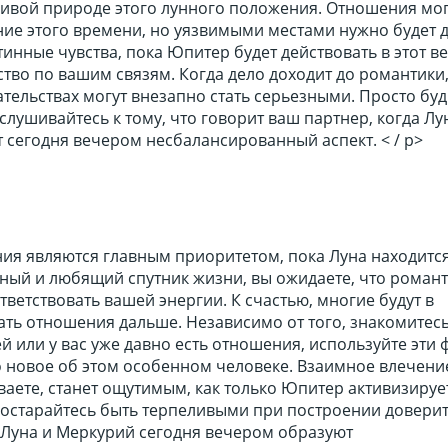
ивой природе этого лунного положения. Отношения мог
ние этого времени, но уязвимыми местами нужно будет д
инные чувства, пока Юпитер будет действовать в этот ве
тво по вашим связям. Когда дело доходит до романтики
тельствах могут внезапно стать серьезными. Просто буд
лушивайтесь к тому, что говорит ваш партнер, когда Лу
 сегодня вечером несбалансированный аспект. < / p>
я являются главным приоритетом, пока Луна находится
рный и любящий спутник жизни, вы ожидаете, что роман
тветствовать вашей энергии. К счастью, многие будут в
ть отношения дальше. Независимо от того, знакомитесь
й или у вас уже давно есть отношения, используйте эти
о новое об этом особенном человеке. Взаимное влечени
аете, станет ощутимым, как только Юпитер активизируе
Постарайтесь быть терпеливыми при построении довери
 Луна и Меркурий сегодня вечером образуют