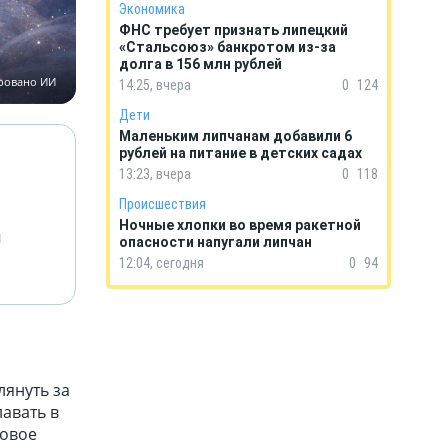
Экономика
ФНС требует признать липецкий
«Стальсоюз» банкротом из-за
долга в 156 млн рублей
ировано ИИ
14:25, вчера
0
124
Дети
Маленьким липчанам добавили 6
рублей на питание в детских садах
13:23, вчера
0
118
Происшествия
Ночные хлопки во время ракетной
й
опасности напугали липчан
12:04, сегодня
0
94
лянуть за
авать в
ровое