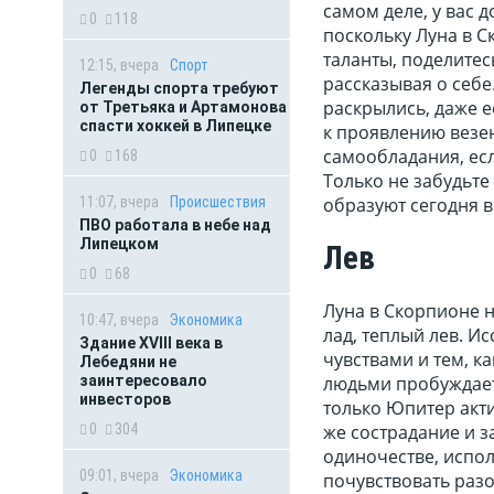
самом деле, у вас 
0
118
поскольку Луна в С
таланты, поделитес
12:15, вчера
Спорт
рассказывая о себе
Легенды спорта требуют
раскрылись, даже е
от Третьяка и Артамонова
спасти хоккей в Липецке
к проявлению везен
самообладания, есл
0
168
Только не забудьте
образуют сегодня в
11:07, вчера
Происшествия
ПВО работала в небе над
Липецком
Лев
0
68
Луна в Скорпионе н
10:47, вчера
Экономика
лад, теплый лев. И
Здание XVIII века в
чувствами и тем, к
Лебедяни не
людьми пробуждает 
заинтересовало
инвесторов
только Юпитер акти
же сострадание и з
0
304
одиночестве, испол
09:01, вчера
Экономика
почувствовать разо