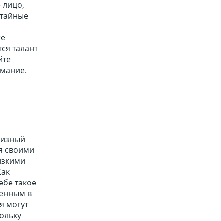
 лицо,
 тайные
же
ся талант
йте
имание.
призный
ея своими
лизкими
Как
ебе такое
денным в
я могут
кольку