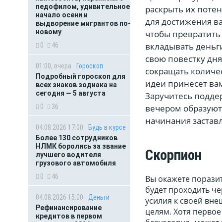
педофилом, удивительное
раскрыть их потен
начало осени и
для достижения в
выдворение мигрантов по-
новому
чтобы превратить
вкладывать деньг
0
46
свою повестку дня
01:00, вчера
Гороскоп
сокращать количе
Подробный гороскоп для
идеи принесет вам
всех знаков зодиака на
сегодня — 5 августа
Заручитесь поддер
вечером образуют
0
36
начинания заставл
04.08.2026 17:00
Будь в курсе
Более 130 сотрудников
НЛМК боролись за звание
Скорпион
лучшего водителя
грузового автомобиля
0
46
Вы окажете поразит
будет проходить ч
04.08.2026 15:00
Деньги
усилия к своей вн
Рефинансирование
целям. Хотя первое
кредитов в первом