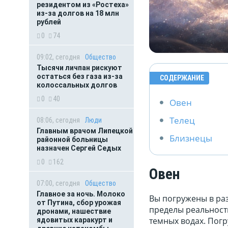
резидентом из «Ростеха»
из-за долгов на 18 млн
рублей
0
74
09:02, сегодня
Общество
Тысячи личпан рискуют
остаться без газа из-за
СОДЕРЖАНИЕ
колоссальных долгов
0
40
Овен
Телец
08:06, сегодня
Люди
Главным врачом Липецкой
Близнецы
районной больницы
назначен Сергей Седых
0
162
Овен
07:00, сегодня
Общество
Главное за ночь. Молоко
Вы погружены в раз
от Путина, сбор урожая
пределы реальности
дронами, нашествие
темных водах. Погр
ядовитых каракурт и