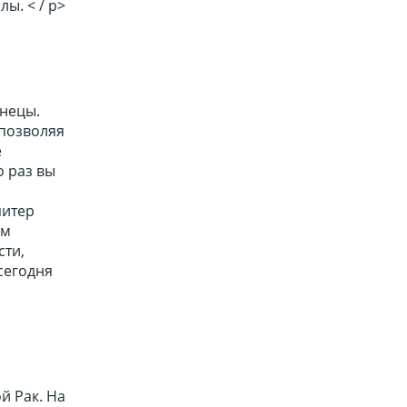
ы. < / p>
знецы.
 позволяя
е
о раз вы
питер
ам
сти,
сегодня
й Рак. На