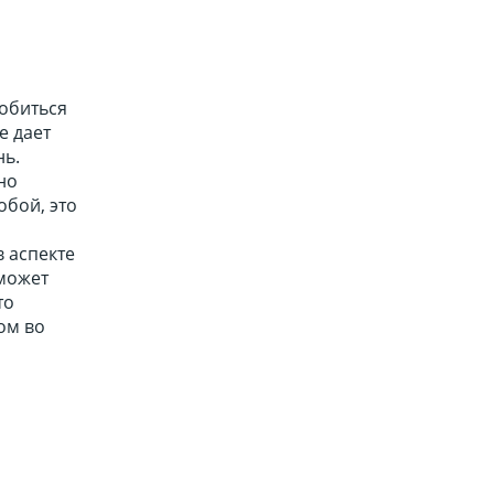
добиться
е дает
нь.
но
обой, это
в аспекте
 может
то
ом во