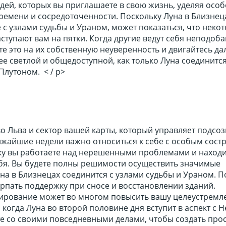
ей, которых вы приглашаете в свою жизнь, уделяя особ
ремени и сосредоточенности. Поскольку Луна в Близнец
е с узлами судьбы и Ураном, может показаться, что неко
ступают вам на пятки. Когда другие ведут себя неподо
е это на их собственную неуверенность и двигайтесь да
ее светлой и общедоступной, как только Луна соединитс
Плутоном. < / p>
о Льва и сектор вашей карты, который управляет подсо
лижайшие недели важно относиться к себе с особым сос
ьку вы работаете над нерешенными проблемами и наход
бя. Вы будете полны решимости осуществить значимые
на в Близнецах соединится с узлами судьбы и Ураном. П
ерпать поддержку при сносе и восстановлении зданий.
ирование может во многом повысить вашу целеустремл
, когда Луна во второй половине дня вступит в аспект с 
те со своими повседневными делами, чтобы создать про