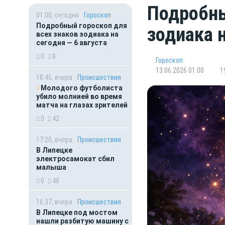
Подробны
01:00, сегодня
Гороскоп
Подробный гороскоп для
зодиака 
всех знаков зодиака на
сегодня — 6 августа
0
8
Гороскоп
13.06.2026 01:00
1
18:45, вчера
Происшествия
Молодого футболиста
убило молнией во время
матча на глазах зрителей
0
42
17:20, вчера
Происшествия
В Липецке
электросамокат сбил
малыша
0
48
16:37, вчера
Происшествия
В Липецке под мостом
нашли разбитую машину с