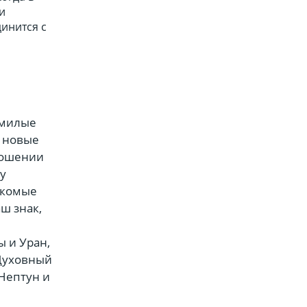
и
инится с
 милые
к новые
тношении
у
акомые
ш знак,
ы и Уран,
 Духовный
Нептун и