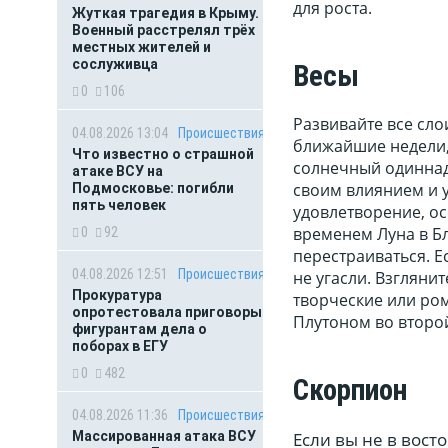
для роста.
Жуткая трагедия в Крыму.
Военный расстрелял трёх
местных жителей и
сослуживца
Весы
0
106
Развивайте все сло
04.08.2026 13:04
Происшествия
ближайшие недели, 
Что известно о страшной
солнечный одиннад
атаке ВСУ на
своим влиянием и 
Подмосковье: погибли
пять человек
удовлетворение, ос
временем Луна в Бл
0
92
перестраиваться. Е
04.08.2026 12:51
Происшествия
не угасли. Взгляни
Прокуратура
творческие или ром
опротестовала приговоры
Плутоном во второ
фигурантам дела о
поборах в ЕГУ
0
482
Скорпион
04.08.2026 11:36
Происшествия
Если вы не в вост
Массированная атака ВСУ