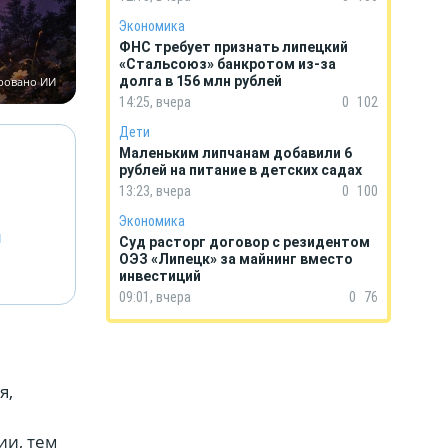
Экономика
ФНС требует признать липецкий
«Стальсоюз» банкротом из-за
долга в 156 млн рублей
ировано ИИ
14:25, вчера
0
102
Дети
Маленьким липчанам добавили 6
рублей на питание в детских садах
13:23, вчера
0
100
Экономика
й
Суд расторг договор с резидентом
ОЭЗ «Липецк» за майнинг вместо
инвестиций
09:01, вчера
0
76
я,
ии, тем