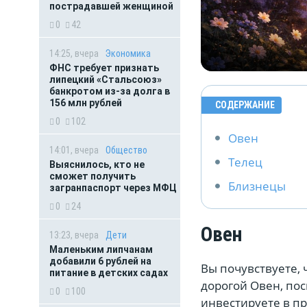
пострадавшей женщиной
0
42
14:25, вчера
Экономика
ФНС требует признать
липецкий «Стальсоюз»
банкротом из-за долга в
156 млн рублей
СОДЕРЖАНИЕ
0
102
Овен
14:01, вчера
Общество
Телец
Выяснилось, кто не
сможет получить
Близнецы
загранпаспорт через МФЦ
0
24
Овен
13:23, вчера
Дети
Маленьким липчанам
добавили 6 рублей на
Вы почувствуете, 
питание в детских садах
дорогой Овен, по
0
100
инвестируете в п