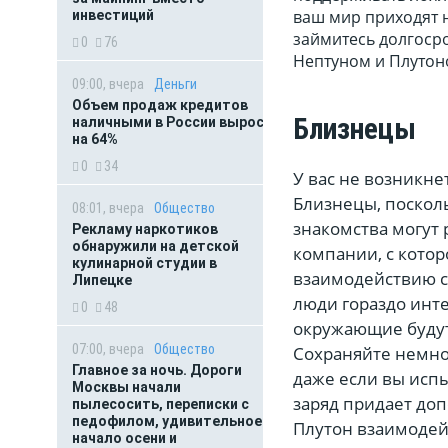
ваш мир приходят 
инвестиций
займитесь долгосро
0
76
Нептуном и Плутон
09:00, вчера
Деньги
Объем продаж кредитов
Близнецы
наличными в России вырос
на 64%
0
34
У вас не возникн
Близнецы, посколь
08:01, вчера
Общество
знакомства могут 
Рекламу наркотиков
обнаружили на детской
компании, с котор
кулинарной студии в
взаимодействию с
Липецке
люди гораздо инте
0
48
окружающие будут
07:00, вчера
Общество
Сохраняйте немног
Главное за ночь. Дороги
даже если вы исп
Москвы начали
заряд придает до
пылесосить, переписки с
педофилом, удивительное
Плутон взаимодей
начало осени и