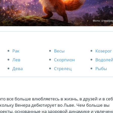
Фото: сгенер
Рак
Весы
Козерог
Лев
Скорпион
Водоле
Дева
Стрелец
Рыбы
что все больше влюбляетесь в жизнь, в друзей и в себ
скольку Венера дебютирует во Льве. Чем больше вы
роекты, основанные на здоровой динамике и увлечен