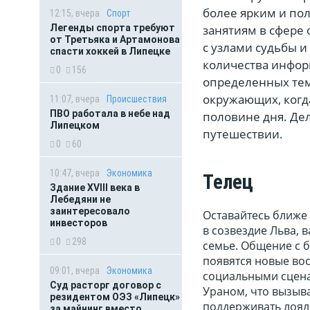
более ярким и по
12:15, вчера
Спорт
занятиям в сфере 
Легенды спорта требуют
от Третьяка и Артамонова
с узлами судьбы 
спасти хоккей в Липецке
количества информ
0
156
определенных тем
окружающих, когд
11:07, вчера
Происшествия
ПВО работала в небе над
половине дня. Дел
Липецком
путешествии.
0
60
10:47, вчера
Экономика
Телец
Здание XVIII века в
Лебедяни не
заинтересовало
Оставайтесь ближе 
инвесторов
в созвездие Льва, 
0
298
семье. Общение с б
появятся новые во
09:01, вчера
Экономика
социальными сценам
Суд расторг договор с
Ураном, что вызыва
резидентом ОЭЗ «Липецк»
поддерживать лоял
за майнинг вместо