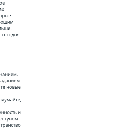
ое
ах
торые
бающим
льше.
я сегодня
знанием,
траданием
ите новые
одумайте,
енность и
Нептуном
странство