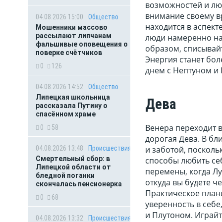
возможностей и люд
внимание своему в
04.08.2026 15:00
Общество
находится в аспект
Мошенники массово
рассылают липчанам
люди намеренно на
фальшивые оповещения о
образом, списывайт
поверке счётчиков
Энергия станет бол
0
126
днем с Нептуном и 
04.08.2026 14:52
Общество
Липецкая школьница
Дева
рассказала Путину о
спасённом храме
Венера переходит в
0
58
дорогая Дева. В б
и заботой, поскол
04.08.2026 13:48
Происшествия
Смертельный сбор: в
способы любить се
Липецкой области от
перемены, когда Лу
бледной поганки
откуда вы будете ч
скончалась пенсионерка
Практическое план
0
68
уверенность в себе
и Плутоном. Играй
04.08.2026 13:32
Происшествия