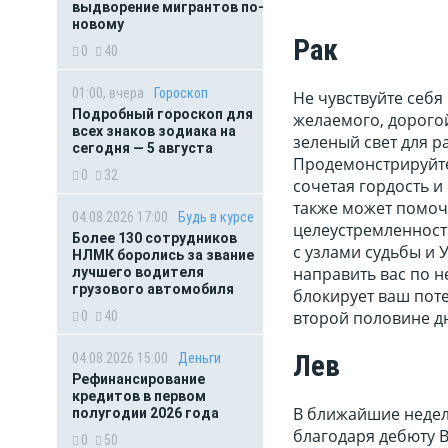
выдворение мигрантов по-
новому
Рак
0
40
01:00, вчера
Гороскоп
Не чувствуйте себя
Подробный гороскоп для
желаемого, дорогой
всех знаков зодиака на
зеленый свет для ра
сегодня — 5 августа
Продемонстрируйте
0
32
сочетая гордость и
также может помоч
04.08.2026 17:00
Будь в курсе
целеустремленности
Более 130 сотрудников
с узлами судьбы и 
НЛМК боролись за звание
направить вас по н
лучшего водителя
грузового автомобиля
блокирует ваш поте
второй половине д
0
40
Лев
04.08.2026 15:00
Деньги
Рефинансирование
кредитов в первом
В ближайшие недели
полугодии 2026 года
благодаря дебюту 
0
50