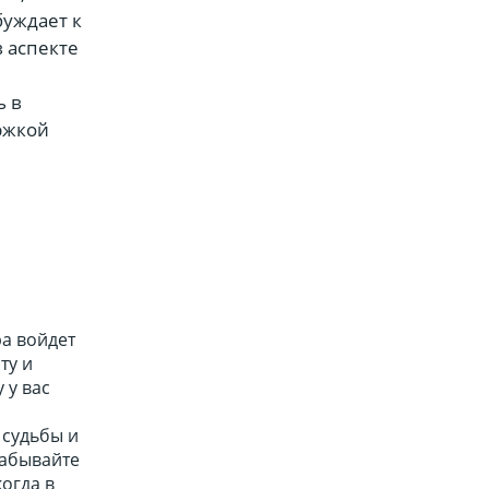
буждает к
в аспекте
ь в
ржкой
ра войдет
ту и
 у вас
 судьбы и
забывайте
огда в