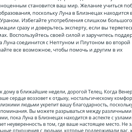
лноценным становится ваш мир. Желание учиться по
образования, поскольку Луна в Близнецах находится 
и Ураном. Избегайте употребления слишком большого
ации сразу и доверьтесь эксперту, если вы теряетес
ах. Воспользуйтесь своей силой и заручитесь подде
а Луна соединится с Нептуном и Плутоном во второй
айте все возможное, чтобы помочь и другим в их
к дому в ближайшие недели, дорогой Телец. Когда Вене
ваше сердце воззовет к отдыху, ностальгическому комфор
лизкими людьми укрепит вашу благодарность, поскольку
споминания. Вы можете разрываться между различными
и, пока Луна в Близнецах находится в аспекте с узлами
ет неуверенность в том, где ваше настоящее место. Не 
ьные отношения с людьми, которые поддерживали вас, к