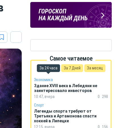
в
ЛИПЕЦКИЕ
ПОГОДА
ГОРОСКОП
РЕАЛИИ
В ЛИПЕЦКЕ
НА КАЖДЫЙ ДЕНЬ
Новости Липецка и области
в Телеграм
Самое читаемое
За 24 часа
За 7 Дней
За месяц
Экономика
Здание XVIII века в Лебедяни не
заинтересовало инвесторов
10:47, вчера
0
298
Спорт
Легенды спорта требуют от
Третьяка и Артамонова спасти
хоккей в Липецке
12:15, вчера
0
156